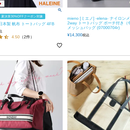
夏決算30%OFFクーポン対象
mieno [ミエノ] -elena- ナイロ
2way トートバッグ ポーチ付き（
E 日本製 帆布 トートバッグ 4FB
メッシュバッグ (07000704r)
込
¥
14,300
税込
4.50
（2件）