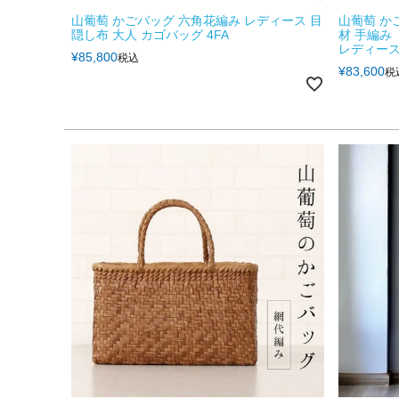
山葡萄 かごバッグ 六角花編み レディース 目
山葡萄 か
隠し布 大人 カゴバッグ 4FA
材 手編み
レディース (
¥
85,800
税込
¥
83,600
税