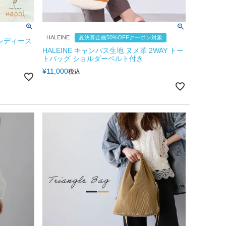
HALEINE
夏決算企画50%OFFクーポン対象
 レディース
HALEINE キャンパス生地 ヌメ革 2WAY トー
トバッグ ショルダーベルト付き
¥
11,000
税込