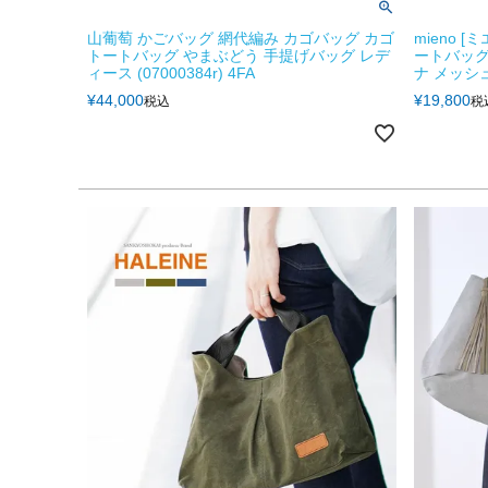
山葡萄 かごバッグ 網代編み カゴバッグ カゴ
mieno [
トートバッグ やまぶどう 手提げバッグ レデ
ートバッグ
ィース (07000384r) 4FA
ナ メッシュバ
¥
44,000
¥
19,800
税込
税