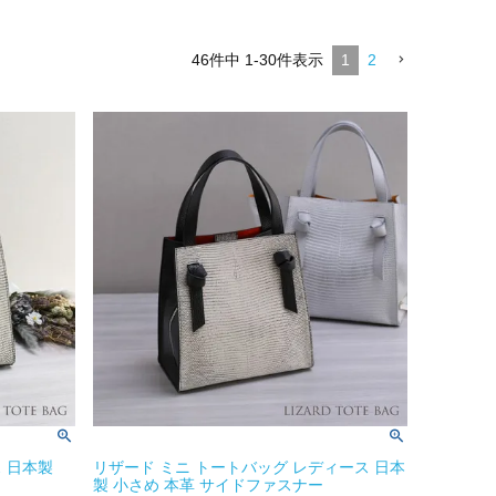
46
件中
1
-
30
件表示
1
2
 日本製
リザード ミニ トートバッグ レディース 日本
製 小さめ 本革 サイドファスナー