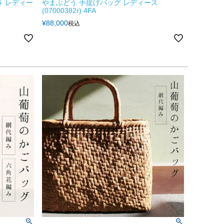
き レディー
やまぶどう 手提げバッグ レディース
(07000382r) 4FA
¥
88,000
税込