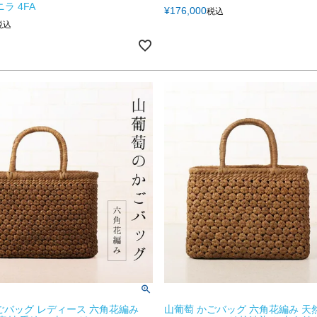
ニラ 4FA
¥
176,000
税込
税込
ごバッグ レディース 六角花編み
山葡萄 かごバッグ 六角花編み 天