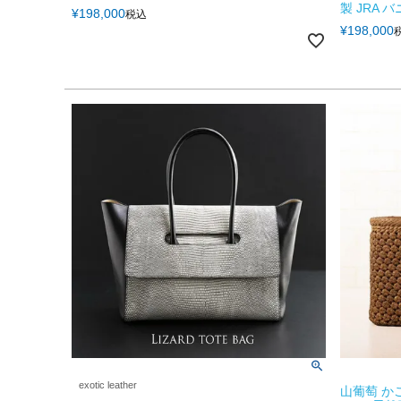
製 JRA バ
¥
198,000
税込
¥
198,000
exotic leather
山葡萄 か