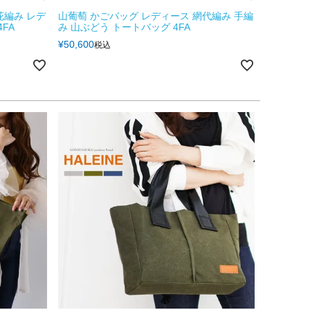
花編み レデ
山葡萄 かごバッグ レディース 網代編み 手編
FA
み 山ぶどう トートバッグ 4FA
¥
50,600
税込