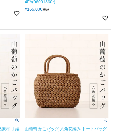
4FA(06001860r)
¥
165,000
税込
然素材 手編
山葡萄 かごバッグ 六角花編み トートバッグ