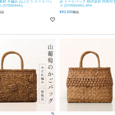
然素材 手編み 山ぶどう トートバッ
み トートバッグ 柿渋染め 内布付
(07000444r)
ス (07000440r) 4FA
¥
93,500
税込
税込