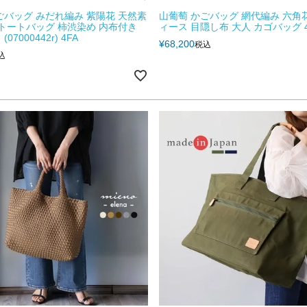
ごバッグ みだれ編み 紫陽花 天然素
山葡萄 かごバッグ 網代編み 六角
 トートバッグ 柿渋染め 内布付き
ィース 目隠し布 大人 カゴバッグ 4
07000442r) 4FA
¥
68,200
税込
込