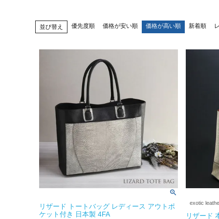
優先度順
価格が安い順
価格が高い順
新着順
並び替え
exotic leath
リザード トートバッグ レディース アウトポ
ケット付き 日本製 4FA
リザード 