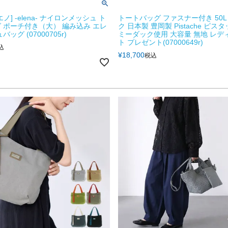
ミエノ] -elena- ナイロンメッシュ ト
トートバッグ ファスナー付き 50L
 ポーチ付き（大） 編み込み エレ
ク 日本製 豊岡製 Pistache ピス
ッグ (07000705r)
ミーダック使用 大容量 無地 レデ
ト プレゼント(07000649r)
込
¥
18,700
税込