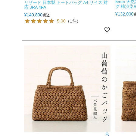
5mm 天
リザード 日本製 トートバッグ A4 サイズ 対
グ 柿渋染め 
応 JRA 4FA
¥
132,000
¥
140,800
税込
5.00
（1件）