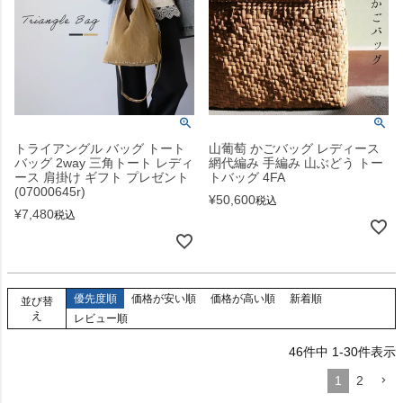
トライアングル バッグ トート
山葡萄 かごバッグ レディース
バッグ 2way 三角トート レディ
網代編み 手編み 山ぶどう トー
ース 肩掛け ギフト プレゼント
トバッグ 4FA
(07000645r)
¥
50,600
税込
¥
7,480
税込
優先度順
価格が安い順
価格が高い順
新着順
並び替
え
レビュー順
46
件中
1
-
30
件表示
1
2