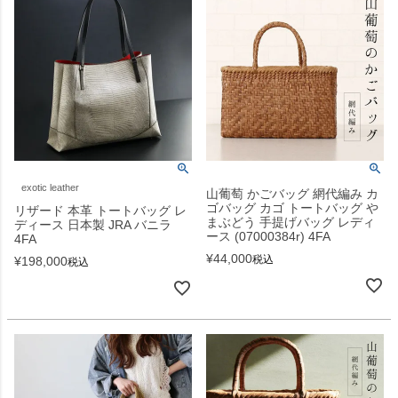
exotic leather
山葡萄 かごバッグ 網代編み カ
ゴバッグ カゴ トートバッグ や
リザード 本革 トートバッグ レ
まぶどう 手提げバッグ レディ
ディース 日本製 JRA バニラ
ース (07000384r) 4FA
4FA
¥
44,000
税込
¥
198,000
税込