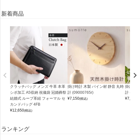
新着商品
クラッチバッグ メンズ 牛革 本革
掛け時計 木製 パイン材 静音 丸時
掛け時計
シボ加工 A5収納 祝儀袋 冠婚葬祭
計 (09000765r)
計 (0900
結婚式 ループ革紐 フォーマル セ
¥
7,150
¥
7,150
(税込)
(
カンドバッグ 4FB
¥
12,650
(税込)
ランキング