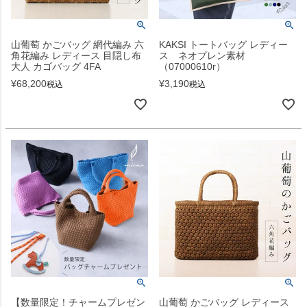
山葡萄 かごバッグ 網代編み 六
KAKSI トートバッグ レディー
角花編み レディース 目隠し布
ス ネオプレン素材
大人 カゴバッグ 4FA
（07000610r）
¥
68,200
¥
3,190
税込
税込
【数量限定！チャームプレゼン
山葡萄 かごバッグ レディース