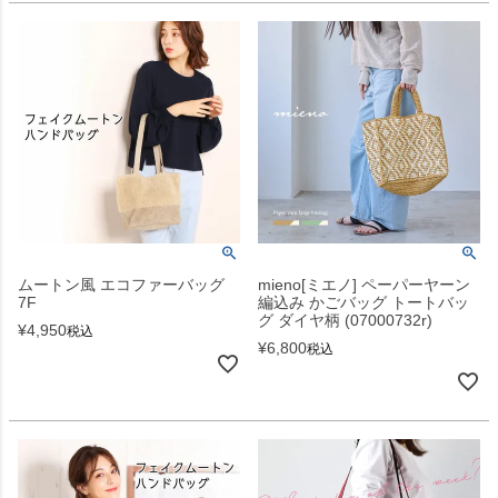
ムートン風 エコファーバッグ
mieno[ミエノ] ペーパーヤーン
7F
編込み かごバッグ トートバッ
グ ダイヤ柄 (07000732r)
¥
4,950
税込
¥
6,800
税込