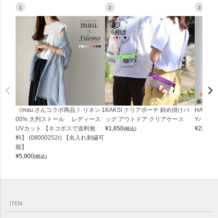
1
2
3
《mau.さんコラボ商品 》リネン 1
KAKSI クリアポーチ 斜め掛けバ
HALEI
00% 大判ストール レディース
ッグ アウトドア クリアケース
Yバッグ 
UVカット 【ネコポスで送料無
¥
1,650
¥
22,000
(税込)
料】 (08000252r) 【名入れ刺繍可
能】
¥
5,900
(税込)
ITEM