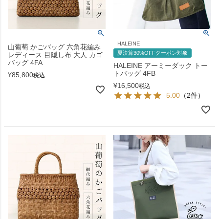
HALEINE
山葡萄 かごバッグ 六角花編み
夏決算30%OFFクーポン対象
レディース 目隠し布 大人 カゴ
バッグ 4FA
HALEINE アーミーダック トー
トバッグ 4FB
¥
85,800
税込
¥
16,500
税込
5.00
（2件）