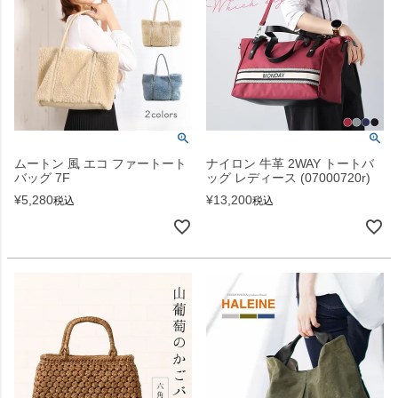
ムートン 風 エコ ファートート
ナイロン 牛革 2WAY トートバ
バッグ 7F
ッグ レディース (07000720r)
¥
5,280
¥
13,200
税込
税込