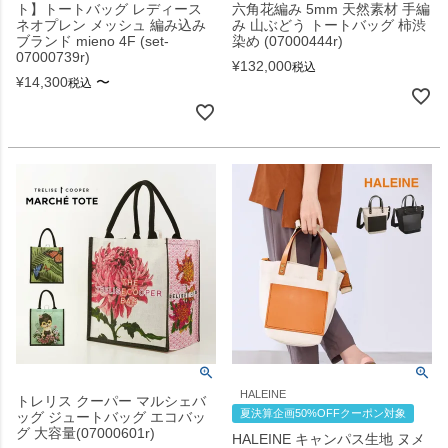
ト】トートバッグ レディース
六角花編み 5mm 天然素材 手編
ネオプレン メッシュ 編み込み
み 山ぶどう トートバッグ 柿渋
ブランド mieno 4F (set-
染め (07000444r)
07000739r)
¥
132,000
税込
¥
14,300
〜
税込
HALEINE
トレリス クーパー マルシェバ
夏決算企画50%OFFクーポン対象
ッグ ジュートバッグ エコバッ
グ 大容量(07000601r)
HALEINE キャンパス生地 ヌメ