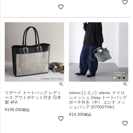
リザード トートバッグ レディ
mieno [ミエノ] -elena- ナイロ
ース アウトポケット付き 日本
ンメッシュ 2way トートバッグ
製 4FA
ポーチ付き（中） エレナ メッ
シュバッグ (07000704r)
¥
198,000
税込
¥
14,300
税込