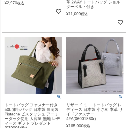
革 2WAY トートバッグ ショル
¥
2,970
税込
ダーベルト付き
¥
11,000
税込
トートバッグ ファスナー付き
リザード ミニ トートバッグ レ
50L 旅行バック 日本製 豊岡製
ディース 日本製 小さめ 本革 サ
Pistache ピスタッシュ アーミ
イドファスナー
ーダック使用 大容量 無地 レデ
4FA(06001860r)
ィース ギフト プレゼント
¥
165,000
税込
(07000649r)