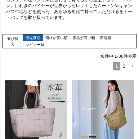
グ。目利きのバイヤーが世界からセレクトしたムートンやキャン
バス生地などを使った、あらゆる年代で持っていただけるをトー
トバッグを取り扱っています。
優先度順
価格が安い順
価格が高い順
新着順
並び替
え
レビュー順
46
件中
1
-
30
件表示
1
2