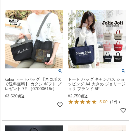
kaksi トートバッグ 【ネコポス
トート バッグ キャンバス ショ
で送料無料】 カクシ ギフト プ
ッピング A4 大きめ ジョリージ
レゼント 7F （07000615r）
ョリ ブランド 5F
¥
3,520
¥
2,750
税込
税込
5.00
（1件）