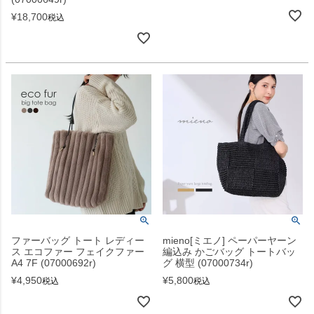
¥
18,700
税込
ファーバッグ トート レディー
mieno[ミエノ] ペーパーヤーン
ス エコファー フェイクファー
編込み かごバッグ トートバッ
A4 7F (07000692r)
グ 横型 (07000734r)
¥
4,950
¥
5,800
税込
税込