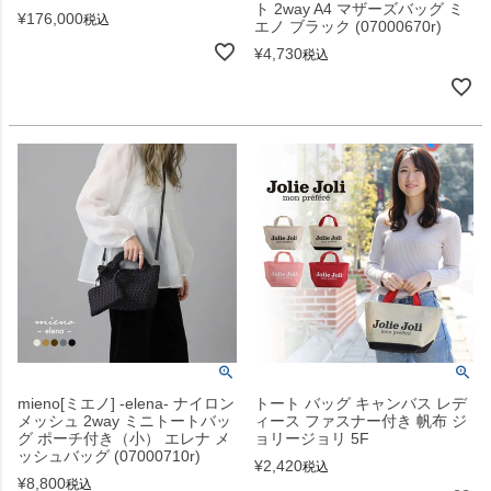
ト 2way A4 マザーズバッグ ミ
¥
176,000
税込
エノ ブラック (07000670r)
¥
4,730
税込
mieno[ミエノ] -elena- ナイロン
トート バッグ キャンバス レデ
メッシュ 2way ミニトートバッ
ィース ファスナー付き 帆布 ジ
グ ポーチ付き（小） エレナ メ
ョリージョリ 5F
ッシュバッグ (07000710r)
¥
2,420
税込
¥
8,800
税込