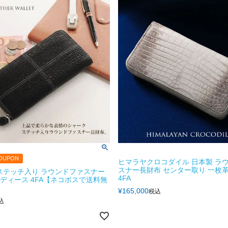
OUPON
ヒマラヤクロコダイル 日本製 ラ
スナー長財布 センター取り 一枚革
ステッチ入り ラウンドファスナー
4FA
 レディース 4FA【ネコポスで送料無
¥
165,000
税込
込