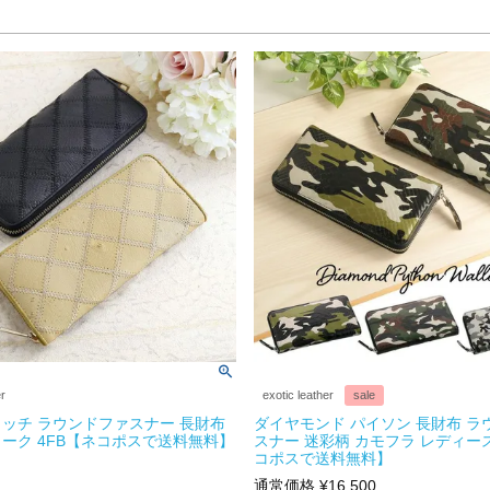
er
exotic leather
sale
ッチ ラウンドファスナー 長財布
ダイヤモンド パイソン 長財布 ラ
ーク 4FB【ネコポスで送料無料】
スナー 迷彩柄 カモフラ レディース
コポスで送料無料】
通常価格
¥
16,500