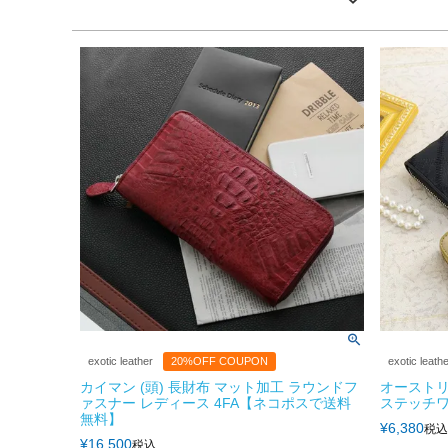
exotic leather
20%OFF COUPON
exotic leath
カイマン (頭) 長財布 マット加工 ラウンドフ
オーストリ
ァスナー レディース 4FA【ネコポスで送料
ステッチワ
無料】
¥
6,380
税込
¥
16,500
税込