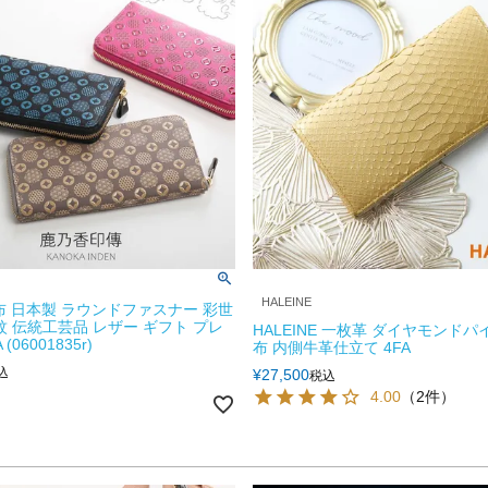
HALEINE
布 日本製 ラウンドファスナー 彩世
小紋 伝統工芸品 レザー ギフト プレ
HALEINE 一枚革 ダイヤモンドパ
(06001835r)
布 内側牛革仕立て 4FA
込
¥
27,500
税込
4.00
（2件）