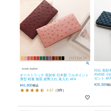
exotic leather
印伝 長財
AYASE 
オーストリッチ 長財布 日本製 フルポイント
ゼント 4FA 
薄型 軽量 無双 紙幣入れ 束入れ 4FA
¥
25,300
税
¥
41,800
税込
4.67
（3件）