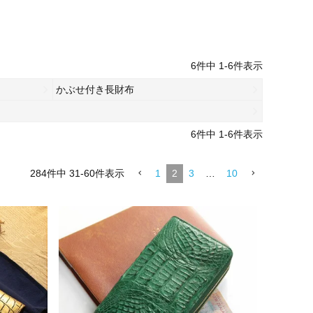
6
件中
1
-
6
件表示
かぶせ付き長財布
6
件中
1
-
6
件表示
284
件中
31
-
60
件表示
1
2
3
…
10