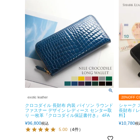
exotic leather
20%OFF C
クロコダイル 長財布 内装 パイソン ラウンド
シャーク 
ファスナー デザイン レディース センター取
長財布 /
り 一枚革『クロコダイル保証書付き』 4FA
料】
¥
96,800
¥
10,780
税込
税
5.00
（4件）