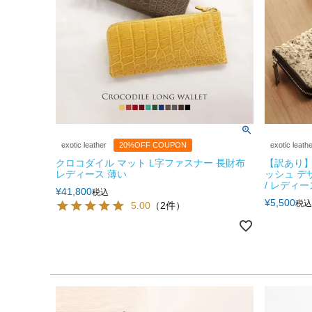
exotic leather
20%OFF COUPON
exotic leath
クロコダイル マット L字ファスナー 長財布
【訳あり】
レディース 薄い
ッシュ デ
/ レディ
¥
41,800
税込
¥
5,500
税込
5.00
（2件）