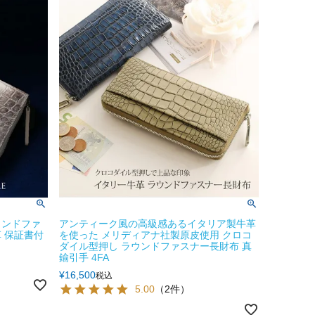
ウンドファ
アンティーク風の高級感あるイタリア製牛革
 保証書付
を使った メリディアナ社製原皮使用 クロコ
ダイル型押し ラウンドファスナー長財布 真
鍮引手 4FA
¥
16,500
税込
5.00
（2件）