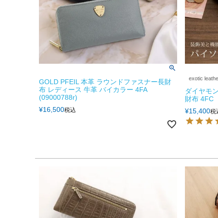
exotic leath
GOLD PFEIL 本革 ラウンドファスナー長財
布 レディース 牛革 バイカラー 4FA
ダイヤモン
(09000788r)
財布 4FC
¥
16,500
税込
¥
15,400
税