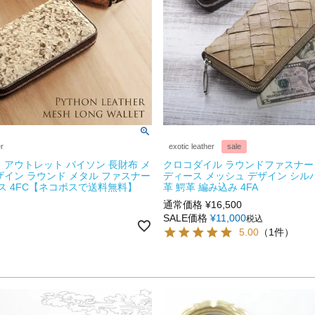
er
exotic leather
sale
 アウトレット パイソン 長財布 メ
クロコダイル ラウンドファスナー 
ザイン ラウンド メタル ファスナー
ディース メッシュ デザイン シル
ース 4FC【ネコポスで送料無料】
革 鰐革 編み込み 4FA
通常価格
¥
16,500
SALE価格
¥
11,000
税込
5.00
（1件）