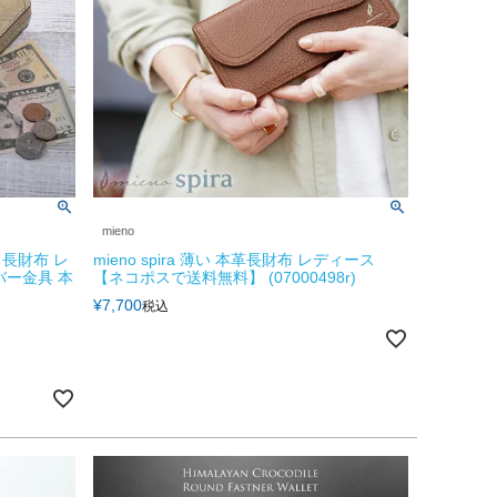
mieno
長財布 レ
mieno spira 薄い 本革長財布 レディース
バー金具 本
【ネコポスで送料無料】 (07000498r)
¥
7,700
税込