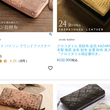
er
exotic leather
ド パイソン ラウンドファスナー
クロコダイル 長財布 金箔 KAZARI
本製 無双 金色 財布 金運 財布 束
『クロコダイル保証書付き』
込
¥
132,000
税込
4.25
（8件）