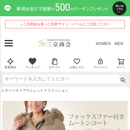
ペー
ジト
ップ
へ
→三京商会を装った詐欺サイト・メールにご注意ください
WOMEN
MEN
新着商品
ランキング
カテゴリ
お気に入り
マイページ
カート
レディース
アウトレット
ファッション