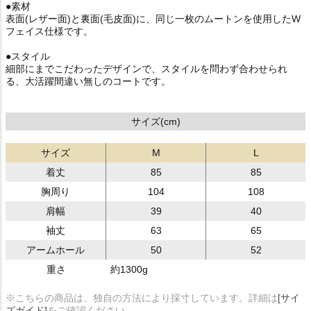
●素材
表面(レザー面)と裏面(毛皮面)に、同じ一枚のムートンを使用したW
フェイス仕様です。
●スタイル
細部にまでこだわったデザインで、スタイルを問わず合わせられ
る、大活躍間違い無しのコートです。
サイズ(cm)
サイズ
M
L
着丈
85
85
胸周り
104
108
肩幅
39
40
袖丈
63
65
アームホール
50
52
重さ
約1300g
※こちらの商品は、独自の方法により採寸しています。詳細は
[サイ
ズガイド]
をご確認ください。