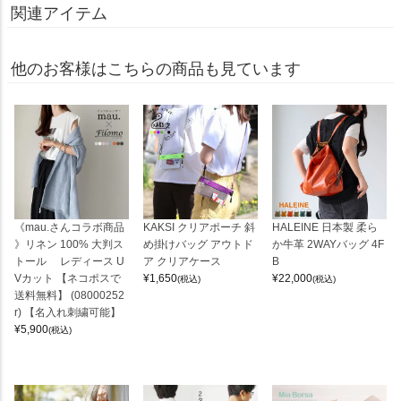
関連アイテム
他のお客様はこちらの商品も見ています
《mau.さんコラボ商品
KAKSI クリアポーチ 斜
HALEINE 日本製 柔ら
》リネン 100% 大判ス
め掛けバッグ アウトド
か牛革 2WAYバッグ 4F
トール レディース U
ア クリアケース
B
Vカット 【ネコポスで
¥
1,650
¥
22,000
(税込)
(税込)
送料無料】 (08000252
r) 【名入れ刺繍可能】
¥
5,900
(税込)