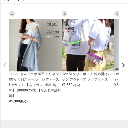
1
2
3
《mau.さんコラボ商品 》リネン 1
KAKSI クリアポーチ 斜め掛けバ
HALEI
00% 大判ストール レディース
ッグ アウトドア クリアケース
Yバッグ 
UVカット 【ネコポスで送料無
¥
1,650
¥
22,000
(税込)
料】 (08000252r) 【名入れ刺繍可
能】
¥
5,900
(税込)