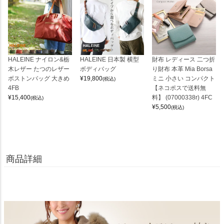
HALEINE ナイロン&栃
HALEINE 日本製 横型
財布 レディース 二つ折
木レザー たつのレザー
ボディバッグ
り財布 本革 Mia Borsa
ボストンバッグ 大きめ
¥
19,800
ミニ 小さい コンパクト
(税込)
4FB
【ネコポスで送料無
¥
15,400
料】 (07000338r) 4FC
(税込)
¥
5,500
(税込)
商品詳細