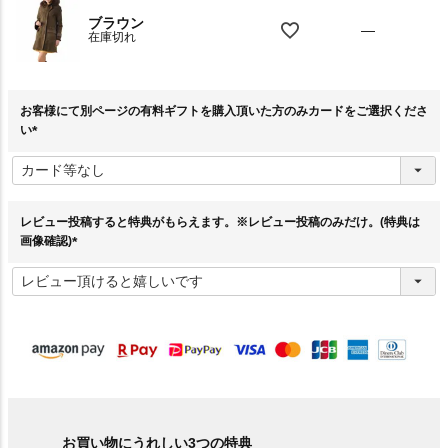
ブラウン
—
在庫切れ
お客様にて別ページの有料ギフトを購入頂いた方のみカードをご選択くださ
い
(
必
須
)
レビュー投稿すると特典がもらえます。※レビュー投稿のみだけ。(特典は
画像確認)
(
必
須
)
お買い物にうれしい3つの特典