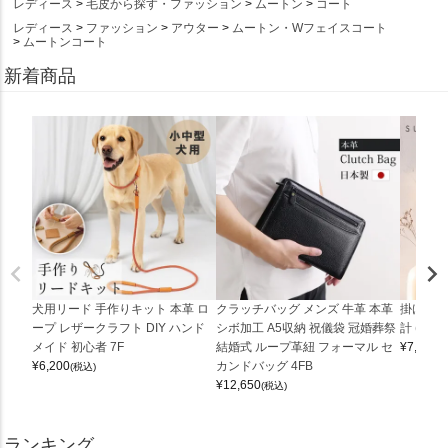
レディース
毛皮から探す・ファッション
ムートン
コート
レディース
ファッション
アウター
ムートン・Wフェイスコート
ムートンコート
新着商品
犬用リード 手作りキット 本革 ロ
クラッチバッグ メンズ 牛革 本革
掛け時計
ープ レザークラフト DIY ハンド
シボ加工 A5収納 祝儀袋 冠婚葬祭
計 (0900
メイド 初心者 7F
結婚式 ループ革紐 フォーマル セ
¥
7,150
(
¥
6,200
カンドバッグ 4FB
(税込)
¥
12,650
(税込)
ランキング