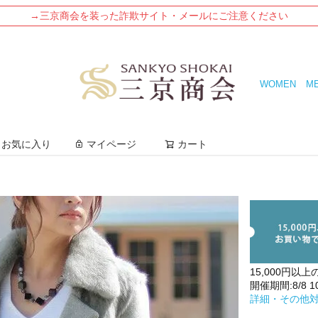
→三京商会を装った詐欺サイト・メールにご注意ください
WOMEN
M
検索
お気に入り
マイページ
カート
15,000円以上
開催期間:8/8 10:
詳細・その他