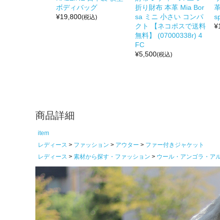
ボディバッグ
折り財布 本革 Mia Bor
革
¥
19,800
sa ミニ 小さい コンパ
s
(税込)
クト 【ネコポスで送料
¥
無料】 (07000338r) 4
FC
¥
5,500
(税込)
商品詳細
item
レディース
ファッション
アウター
ファー付きジャケット
レディース
素材から探す・ファッション
ウール・アンゴラ・ア