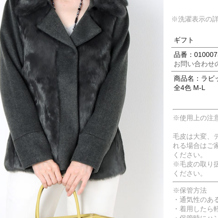
※洗濯表示の
ギフト
品番：010007
お問い合わせ
商品名：ラビ
全4色 M-L
※使用上の注
毛皮は大変、
れる場合はご
ください。
※毛皮の取り
ください。
※保管方法
・通気性のあ
・着用したら