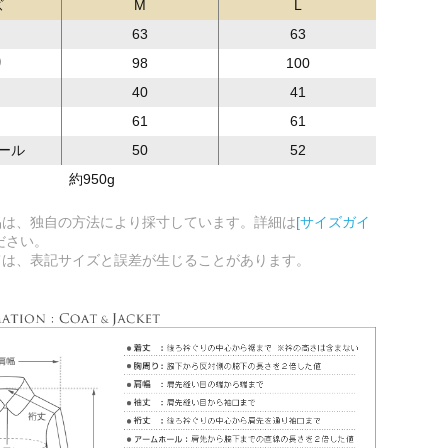
ズ
M
L
63
63
り
98
100
40
41
61
61
ール
50
52
約950g
品は、独自の方法により採寸しています。詳細は
[サイズガイ
ださい。
ては、表記サイズと誤差が生じることがあります。