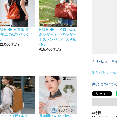
ALEINE 日本製 柔ら
HALEINE ナイロン&栃
牛革 2WAYバッグ 4
木レザー たつのレザー
B
ボストンバッグ 大きめ
22,000
4FB
(税込)
¥
15,400
(税込)
レビューを
返品特約につ
商品について
●特長
ュック 通勤 本革 牛
長時間ひんやり持続。