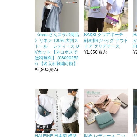
《mau.さんコラボ商品
KAKSI クリアポーチ
H
》リネン 100% 大判ス
斜め掛けバッグ アウト
か
トール レディース U
ドア クリアケース
F
Vカット 【ネコポスで
¥
1,650
¥
(税込)
送料無料】 (08000252
r) 【名入れ刺繍可能】
¥
5,900
(税込)
HALEINE 日本製 横型
財布 レディース 二つ
リ