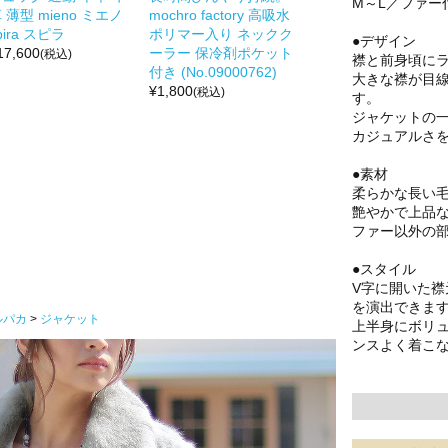
M～L／ファー
 薄型 mieno ミエノ
mochro factory 高吸水
pira スピラ
ポリマー入り ネックク
●デザイン
17,600
ーラー 保冷剤ポケット
(税込)
襟と前身頃に
付き (No.09000762)
大きな襟が目
¥
1,800
(税込)
す。
ジャケットの
カジュアルさ
●素材
柔らかな長い
艶やかで上品
ファー以外の
●スタイル
V字に開いた
を演出できま
ルパカ
ジャケット
上半身にボリ
ンスよく着こ