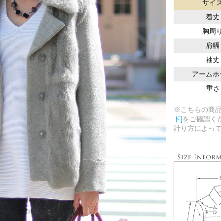
サイ
着丈
胸周
肩幅
袖丈
アームホ
重さ
※こちらの商
ド]
をご確認く
計り方によっ