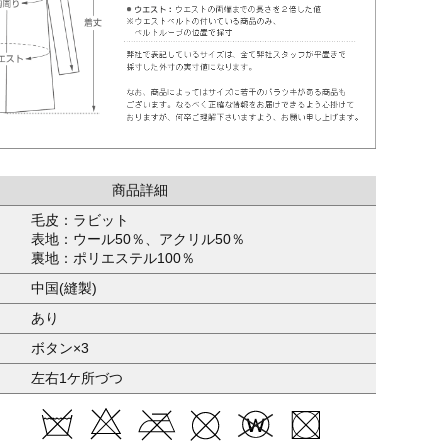
商品詳細
毛皮：ラビット
表地：ウール50％、アクリル50％
裏地：ポリエステル100％
中国(縫製)
あり
ボタン×3
左右1ケ所づつ