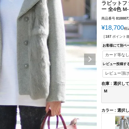
ラビットフ
ー 全4色 M-
商品番号
010007
¥
18,700
税
[
187
ポイント進
お客様にて別ペ
レビュー投稿す
在庫
選択し
M
カラー
選択