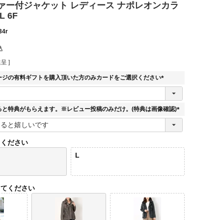
ァー付ジャケット レディース ナポレオンカラ
L 6F
34r
込
呈 ]
ージの有料ギフトを購入頂いた方のみカードをご選択ください
(
必
須
ると特典がもらえます。※レビュー投稿のみだけ。(特典は画像確認)
)
(
必
須
てください
)
L
してください