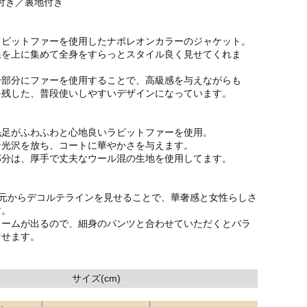
付き／裏地付き
ラビットファーを使用したナポレオンカラーのジャケット。
線を上に集めて全身をすらっとスタイル良く見せてくれま
一部分にファーを使用することで、高級感を与えながらも
を残した、普段使いしやすいデザインになっています。
毛足がふわふわと心地良いラビットファーを使用。
な光沢を放ち、コートに華やかさを与えます。
部分は、厚手で丈夫なウール混の生地を使用してます。
襟元からデコルテラインを見せることで、華奢感と女性らしさ
す。
ュームが出るので、細身のパンツと合わせていただくとバラ
なせます。
サイズ(cm)