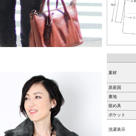
素材
原産国
裏地
留め具
ポケット
洗濯表示