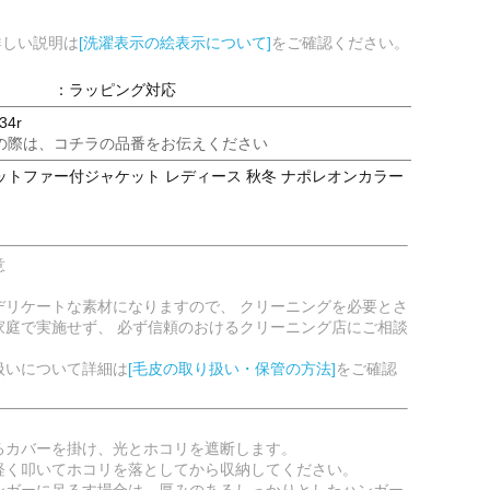
詳しい説明は
[洗濯表示の絵表示について]
をご確認ください。
：ラッピング対応
34r
の際は、コチラの品番をお伝えください
ットファー付ジャケット レディース 秋冬 ナポレオンカラー
意
デリケートな素材になりますので、 クリーニングを必要とさ
家庭で実施せず、 必ず信頼のおけるクリーニング店にご相談
扱いについて詳細は
[毛皮の取り扱い・保管の方法]
をご確認
るカバーを掛け、光とホコリを遮断します。
軽く叩いてホコリを落としてから収納してください。