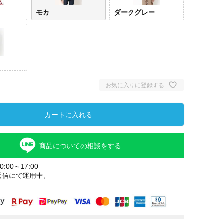
モカ
ダークグレー
お気に入りに登録する
カートに入れる
ライトグレ
モカ
ダークグレ
ブラ
ー
ー
商品についての相談をする
:00～17:00
返信にて運用中。