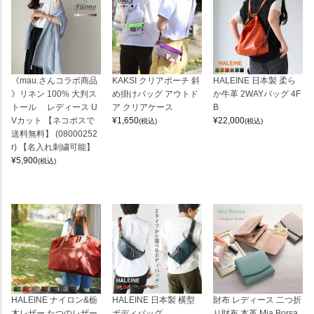
《mau.さんコラボ商品
KAKSI クリアポーチ 斜
HALEINE 日本製 柔ら
》リネン 100% 大判ス
め掛けバッグ アウトド
か牛革 2WAYバッグ 4F
トール レディース U
ア クリアケース
B
Vカット 【ネコポスで
¥
1,650
¥
22,000
(税込)
(税込)
送料無料】 (08000252
r) 【名入れ刺繍可能】
¥
5,900
(税込)
HALEINE ナイロン&栃
HALEINE 日本製 横型
財布 レディース 二つ折
木レザー たつのレザー
ボディバッグ
り財布 本革 Mia Borsa