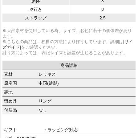
胴体
8
奥行き
8
ストラップ
2.5
※天然素材を使用している為、サイズ、お色に若干の個体差があり
ます。
※こちらの商品は、独自の方法により採寸しています。詳細は
[サイ
ズガイド]
をご確認ください。
計り方によっては、表記サイズと誤差が生じることがあります。
商品詳細
素材
レッキス
原産国
中国(縫製)
裏地
留め具
リング
付属品
なし
ギフト
：ラッピング対応