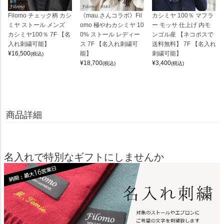
Filomo チェック柄 カシ
《mau.さんコラボ》Fil
カシミヤ 100％ マフラ
ミヤ ストール メンズ
omo 極やわカシミヤ 10
ー モッサ 仕上げ 内モ
カシミヤ100％ 7F 【名
0% ストール レディー
ンゴル産 【ネコポスで
入れ刺繍可能】
ス 7F 【名入れ刺繍可
送料無料】 7F 【名入れ
¥
16,500
能】
刺繍可能】
(税込)
¥
18,700
¥
3,400
(税込)
(税込)
商品詳細
名入れで特別なギフトにしませんか