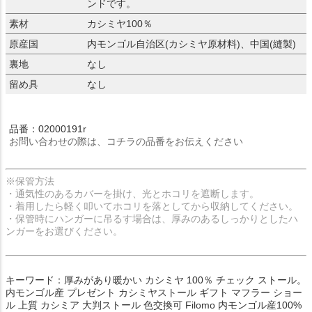
ンドです。
素材
カシミヤ100％
原産国
内モンゴル自治区(カシミヤ原材料)、中国(縫製)
裏地
なし
留め具
なし
品番：02000191r
お問い合わせの際は、コチラの品番をお伝えください
※保管方法
・通気性のあるカバーを掛け、光とホコリを遮断します。
・着用したら軽く叩いてホコリを落としてから収納してください。
・保管時にハンガーに吊るす場合は、厚みのあるしっかりとしたハ
ンガーをお選びください。
キーワード：厚みがあり暖かい カシミヤ 100％ チェック ストール。
内モンゴル産 プレゼント カシミヤストール ギフト マフラー ショー
ル 上質 カシミア 大判ストール 色交換可 Filomo 内モンゴル産100%