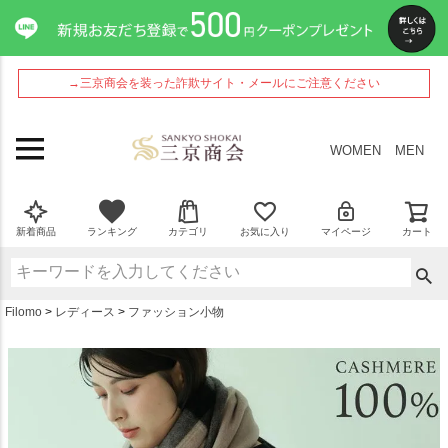
ペー
ジト
ップ
へ
→三京商会を装った詐欺サイト・メールにご注意ください
WOMEN
MEN
新着商品
ランキング
カテゴリ
お気に入り
マイページ
カート
Filomo
レディース
ファッション小物