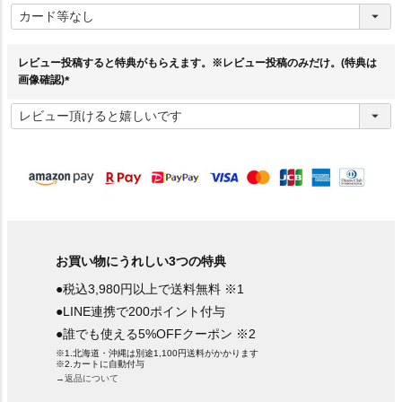
必
須
)
レビュー投稿すると特典がもらえます。※レビュー投稿のみだけ。(特典は
画像確認)
(
必
須
)
お買い物にうれしい3つの特典
●税込3,980円以上で送料無料 ※1
●LINE連携で200ポイント付与
●誰でも使える5%OFFクーポン ※2
※1.北海道・沖縄は別途1,100円送料がかかります
※2.カートに自動付与
→返品について