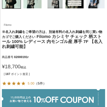
Filomo
※名入れ刺繍をご希望の方は、別途有料の名入れ刺繍を同じ買い物
Filomo カシミヤ チェック 柄スト
カゴでご購入ください
ール 100% レディース 内モンゴル産 厚手 7F 【名入
れ刺繍可能】
商品番号
02000191r
¥
18,700
税込
[
187
ポイント進呈 ]
5.00
（5件）