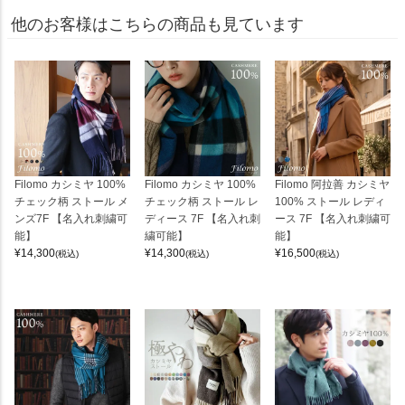
他のお客様はこちらの商品も見ています
Filomo カシミヤ 100%
Filomo カシミヤ 100%
Filomo 阿拉善 カシミヤ
チェック柄 ストール メ
チェック柄 ストール レ
100% ストール レディ
ンズ7F 【名入れ刺繍可
ディース 7F 【名入れ刺
ース 7F 【名入れ刺繍可
能】
繍可能】
能】
¥
14,300
¥
14,300
¥
16,500
(税込)
(税込)
(税込)