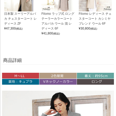
日本製 スーリーアルパ
Filomo ラップ式 ロング
Filomo レディース チェ
カ チェスターコート レ
テーラーカラーコート
スターコート カシミヤ
ディース ZF
アルパカ ウール 混 レ
ブレンド ウール 6F
¥
47,300
ディース 6F
¥
30,800
(税込)
(税込)
¥
41,800
(税込)
商品詳細