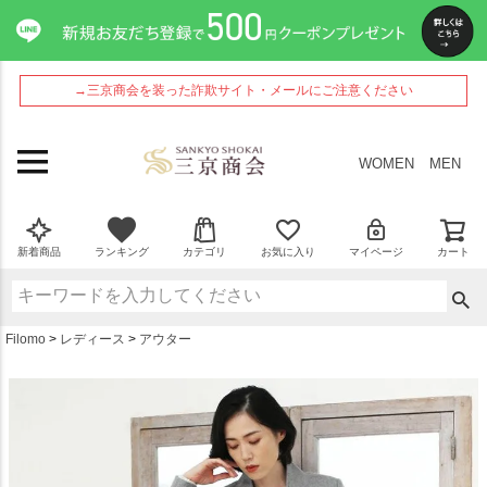
ペー
ジト
ップ
へ
→三京商会を装った詐欺サイト・メールにご注意ください
WOMEN
MEN
新着商品
ランキング
カテゴリ
お気に入り
マイページ
カート
Filomo
レディース
アウター