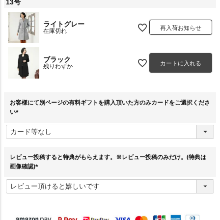
13号
ライトグレー
再入荷お知らせ
在庫切れ
ブラック
カートに入れる
残りわずか
お客様にて別ページの有料ギフトを購入頂いた方のみカードをご選択くださ
い
(
必
須
)
レビュー投稿すると特典がもらえます。※レビュー投稿のみだけ。(特典は
画像確認)
(
必
須
)