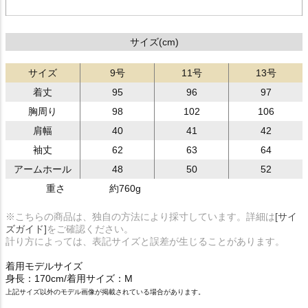
サイズ(cm)
サイズ
9号
11号
13号
着丈
95
96
97
胸周り
98
102
106
肩幅
40
41
42
袖丈
62
63
64
アームホール
48
50
52
重さ
約760g
※こちらの商品は、独自の方法により採寸しています。詳細は
[サイ
ズガイド]
をご確認ください。
計り方によっては、表記サイズと誤差が生じることがあります。
着用モデルサイズ
身長：170cm/着用サイズ：M
上記サイズ以外のモデル画像が掲載されている場合があります。