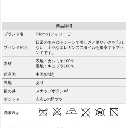
商品詳細
ブランド名
Filomo [フィローモ]
日常のあらゆるシーンで美しさと華やかさを忘れ
ブランド紹介
ない、上品なエレガンススタイルを提案するブラ
ンドです。
表地：カシミヤ100％
素材
裏地：キュプラ100％
原産国
中国(縫製)
裏地
あり
留め具
スナップボタン×3
ポケット
左右1ケ所づつ
洗濯表示