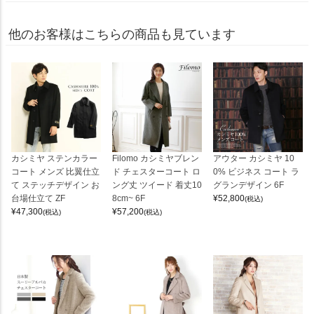
他のお客様はこちらの商品も見ています
カシミヤ ステンカラー
Filomo カシミヤブレン
アウター カシミヤ 10
コート メンズ 比翼仕立
ド チェスターコート ロ
0% ビジネス コート ラ
て ステッチデザイン お
ング丈 ツイード 着丈10
グランデザイン 6F
台場仕立て ZF
8cm~ 6F
¥
52,800
(税込)
¥
47,300
¥
57,200
(税込)
(税込)