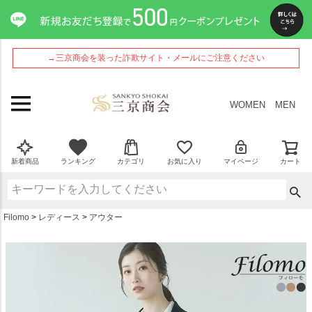
ペー
ジト
ップ
へ
→三京商会を装った詐欺サイト・メールにご注意ください
WOMEN
MEN
新着商品
ランキング
カテゴリ
お気に入り
マイページ
カート
Filomo
レディース
アウター