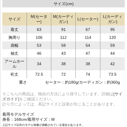
サイズ(cm)
M(セータ
M(カーディ
L(カーディ
サイズ
L(セーター)
ー)
ガン)
ガン)
着丈
63
91
67
95
胸周り
106
112
114
120
肩幅
53
58
54
59
袖丈
46
43
47
44
アームホー
34
38
38
42
ル
裄丈
72.5
72
74
73.5
重さ
セーター：約180g/カーディガン：約360g
※こちらの商品は、独自の方法により採寸しています。詳細は
[サイ
ズガイド]
をご確認ください。
計り方によっては、表記サイズと誤差が生じることがあります。
着用モデルサイズ
身長：168cm/着用サイズ：M
上記サイズ以外のモデル画像が掲載されている場合があります。