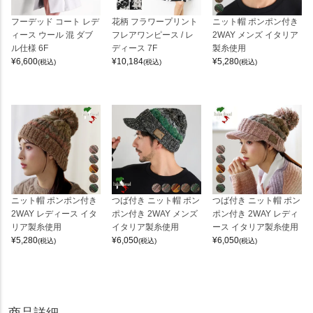
フーデッド コート レデ
花柄 フラワープリント
ニット帽 ポンポン付き
ィース ウール 混 ダブ
フレアワンピース / レ
2WAY メンズ イタリア
ル仕様 6F
ディース 7F
製糸使用
¥
6,600
¥
10,184
¥
5,280
(税込)
(税込)
(税込)
ニット帽 ポンポン付き
つば付き ニット帽 ポン
つば付き ニット帽 ポン
2WAY レディース イタ
ポン付き 2WAY メンズ
ポン付き 2WAY レディ
リア製糸使用
イタリア製糸使用
ース イタリア製糸使用
¥
5,280
¥
6,050
¥
6,050
(税込)
(税込)
(税込)
商品詳細