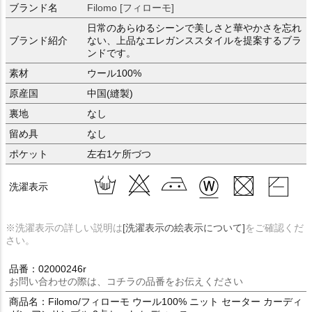
ブランド名
Filomo [フィローモ]
日常のあらゆるシーンで美しさと華やかさを忘れ
ブランド紹介
ない、上品なエレガンススタイルを提案するブラ
ンドです。
素材
ウール100%
原産国
中国(縫製)
裏地
なし
留め具
なし
ポケット
左右1ケ所づつ
洗濯表示
※洗濯表示の詳しい説明は
[洗濯表示の絵表示について]
をご確認くだ
さい。
品番：02000246r
お問い合わせの際は、コチラの品番をお伝えください
商品名：Filomo/フィローモ ウール100% ニット セーター カーディ