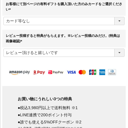
お客様にて別ページの有料ギフトを購入頂いた方のみカードをご選択くださ
い
(
必
須
)
レビュー投稿すると特典がもらえます。※レビュー投稿のみだけ。(特典は
画像確認)
(
必
須
)
お買い物にうれしい3つの特典
●税込3,980円以上で送料無料 ※1
●LINE連携で200ポイント付与
●誰でも使える5%OFFクーポン ※2