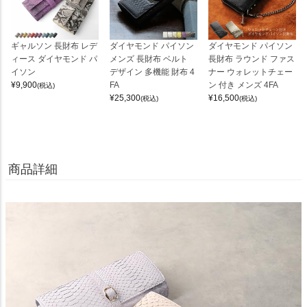
ギャルソン 長財布 レデ
ダイヤモンド パイソン
ダイヤモンド パイソン
ィース ダイヤモンド パ
メンズ 長財布 ベルト
長財布 ラウンド ファス
イソン
デザイン 多機能 財布 4
ナー ウォレットチェー
¥
9,900
FA
ン 付き メンズ 4FA
(税込)
¥
25,300
¥
16,500
(税込)
(税込)
商品詳細