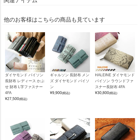
関連アイテム
他のお客様はこちらの商品も見ています
ダイヤモンド パイソン
ギャルソン 長財布 メン
HALEINE ダイヤモンド
長財布 レディース かぶ
ズ ダイヤモンド パイソ
パイソン ラウンドファ
せ 財布 L字ファスナー
ン
スナー長財布 4FA
4FA
¥
9,900
¥
30,800
(税込)
(税込)
¥
27,500
(税込)