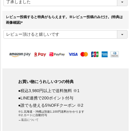
必
須
)
レビュー投稿すると特典がもらえます。※レビュー投稿のみだけ。(特典は
画像確認)
(
必
須
)
お買い物にうれしい3つの特典
●税込3,980円以上で送料無料 ※1
●LINE連携で200ポイント付与
●誰でも使える5%OFFクーポン ※2
※1.北海道・沖縄は別途1,100円送料がかかります
※2.カートに自動付与
→返品について