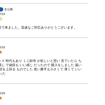
非公開
7/24
日で来ました。迅速なご対応ありがとうございます。
6/16
ス 時代もあり ミニ財布 が欲しいと思い 見ていたら ち
じ で値段も いい感じ だったので 購入をしました 届い
想を上回る ものでした 使い勝手も小さくて 薄くて いい
った
2/26