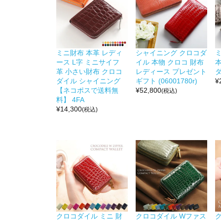
ミニ財布 本革 レディ
シャイニング クロコダ
ース L字 ミニサイフ
イル 本物 クロコ 財布
革 小さい財布 クロコ
レディース プレゼント
ダ
ダイル シャイニング
ギフト (06001780r)
¥
【ネコポスで送料無
¥
52,800
(税込)
料】 4FA
¥
14,300
(税込)
クロコダイル ミニ 財
クロコダイル Wファス