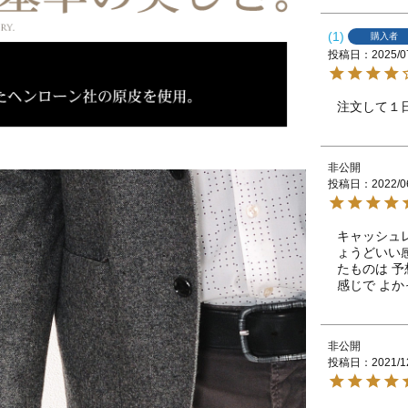
1
購入者
投稿日
2025/0
注文して１
非公開
投稿日
2022/0
キャッシュレ
ょうどいい感
たものは 予
感じで よか
非公開
投稿日
2021/1