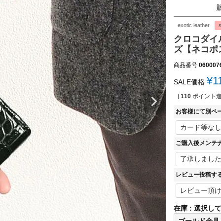
exotic leather
s
クロコダイル
ズ【ネコポス
商品番号
060007
¥
1
SALE価格
[
110
ポイント進
お客様にて別ペ
ご購入後メンテ
レビュー投稿す
在庫
選択し
ゴールド金具