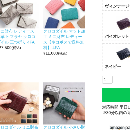
ヴィンテージ
ミニ財布 レディース
クロコダイル マット加
バイオレット
本革 ヒマラヤ クロコ
工 ミニ財布 レディー
イル 三つ折り 4FA
ス【ネコポスで送料無
27,500
料】 4FA
(税込)
¥
11,000
(税込)
ネイビー
対応時間:平日10
※30分以内の
クロコダイル ミニ財布
クロコダイル 小さい財