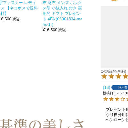
L字ファスナー レディ
布 財布 メンズ ボック
ース 【ネコポスで送料
ス型 小銭入れ 付き 実
無料】
用的 ギフト プレゼン
16,500
ト 4FA (06001834-me
(税込)
ns-1r)
¥
16,500
(税込)
13
購入者
投稿日
2025/1
プレゼント
なり自分用に
ヘンローン