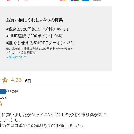
お買い物にうれしい3つの特典
●税込3,980円以上で送料無料 ※1
●LINE連携で200ポイント付与
●誰でも使える5%OFFクーポン ※2
※1.北海道・沖縄は別途1,100円送料がかかります
※2.カートに自動付与
→返品について
4.33
6
非公開
0/07
用に買いましたがシャイニング加工の劣化や擦り傷が気に
しました。

社のクロコ革でこの値段なので納得しました。