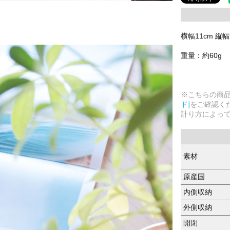
横幅11cm 縦幅9
重量：約60g
※こちらの商
ド]
をご確認く
計り方によっ
素材
原産国
内側収納
外側収納
開閉