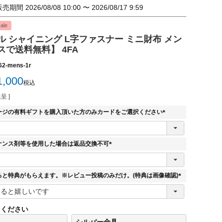
販売期間
2026/08/08 10:00
〜
2026/08/17 9:59
ale
 シャイニング L字ファスナー ミニ財布 メン
で送料無料】 4FA
62-mens-1r
1,000
税込
呈 ]
ージの有料ギフトを購入頂いた方のみカードをご選択ください
(
必
須
ナンス剤等を使用した場合は返品交換不可
)
(
必
須
ると特典がもらえます。※レビュー投稿のみだけ。(特典は画像確認)
)
(
必
須
てください
)
シルバー金具