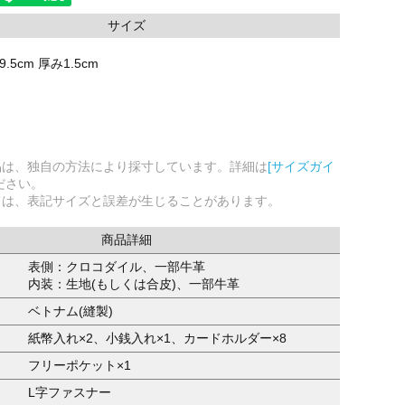
サイズ
.5cm 厚み1.5cm
品は、独自の方法により採寸しています。詳細は
[サイズガイ
ださい。
ては、表記サイズと誤差が生じることがあります。
商品詳細
表側：クロコダイル、一部牛革
内装：生地(もしくは合皮)、一部牛革
ベトナム(縫製)
紙幣入れ×2、小銭入れ×1、カードホルダー×8
フリーポケット×1
L字ファスナー