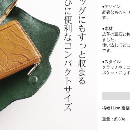
●デザイン
必要なものを
す。
●素材
皮革の宝石と
ました。
使い込むほど
です。
●スタイル
クラッチやミ
ポケットにも
横幅11cm 縦幅9
重量：約60g