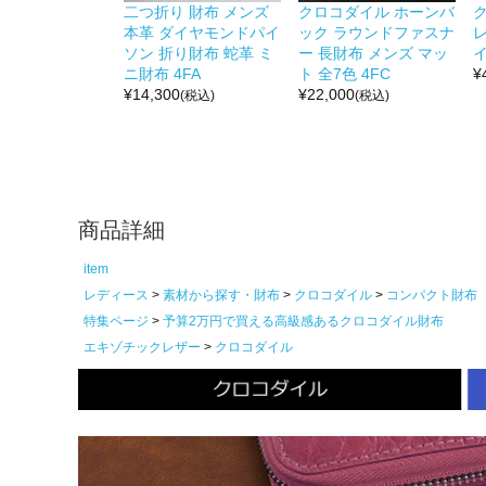
二つ折り 財布 メンズ
クロコダイル ホーンバ
本革 ダイヤモンドパイ
ック ラウンドファスナ
ソン 折り財布 蛇革 ミ
ー 長財布 メンズ マッ
イ
ニ財布 4FA
ト 全7色 4FC
¥
¥
14,300
¥
22,000
(税込)
(税込)
商品詳細
item
レディース
素材から探す・財布
クロコダイル
コンパクト財布
特集ページ
予算2万円で買える高級感あるクロコダイル財布
エキゾチックレザー
クロコダイル