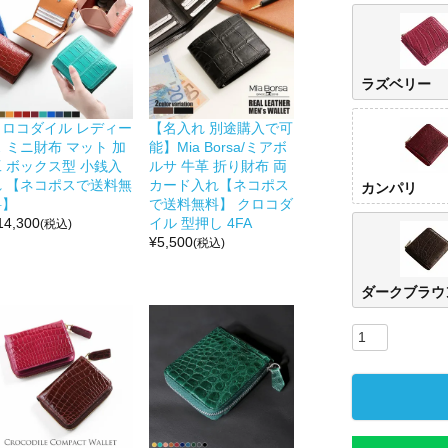
ラズベリー
クロコダイル レディー
【名入れ 別途購入で可
 ミニ財布 マット 加
能】Mia Borsa/ミアボ
工 ボックス型 小銭入
ルサ 牛革 折り財布 両
れ 【ネコポスで送料無
カード入れ【ネコポス
カンパリ
料】
で送料無料】 クロコダ
14,300
イル 型押し 4FA
(税込)
¥
5,500
(税込)
ダークブラウ