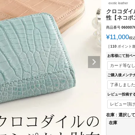
exotic leather
クロコダイル
性【ネコポス
商品番号
060007
¥
11,000
税
[
110
ポイント進
お客様にて別ペ
ご購入後メンテ
レビュー投稿す
在庫
選択し
在庫