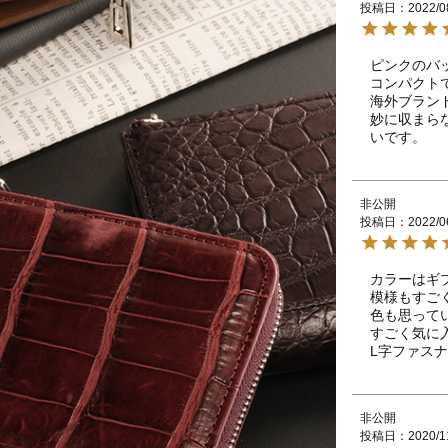
投稿日
2022/0
ピンクのバ
コンパクト
海外ブラン
妙に収まら
いです。
非公開
投稿日
2022/0
カラーはギ
模様もすごく
色も思ってい
すごく気に入
L字ファス
非公開
投稿日
2020/1