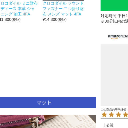
クロコダイル ミニ財布
クロコダイル ラウンド
レディース 本革 シャ
ファスナー 二つ折り財
ニング 加工 4FA
布 メンズ マット 4FA
対応時間:平日10
41,800
¥
14,300
(税込)
(税込)
※30分以内の
非公開