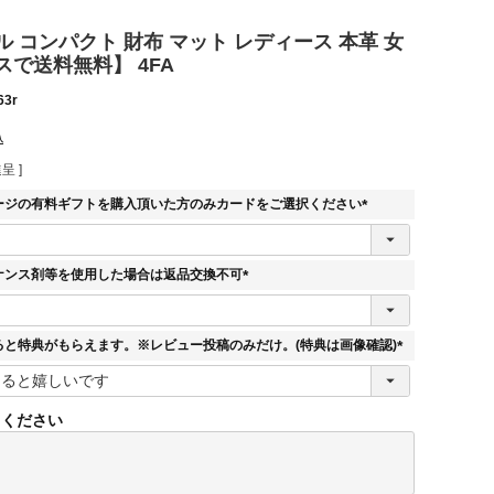
 コンパクト 財布 マット レディース 本革 女
で送料無料】 4FA
63r
込
呈 ]
ージの有料ギフトを購入頂いた方のみカードをご選択ください
(
必
須
ナンス剤等を使用した場合は返品交換不可
)
(
必
須
ると特典がもらえます。※レビュー投稿のみだけ。(特典は画像確認)
)
(
必
須
てください
)