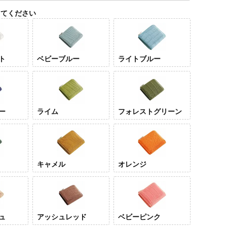
してください
ト
ベビーブルー
ライトブルー
ー
ライム
フォレストグリーン
パールホワ
ベビーブル
ライ
イト
ー
ー
キャメル
オレンジ
ュ
アッシュレッド
ベビーピンク