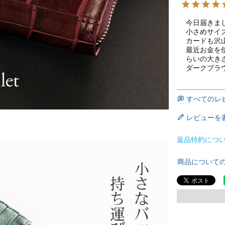
今日届きまし
小さめサイズ
カードも沢
最近お金を
らいの大きさ
ダークブラ
すべてのレ
レビューを
返品特約につ
商品について