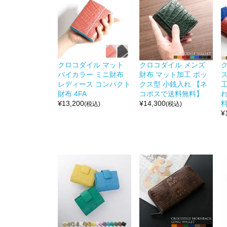
クロコダイル マット
クロコダイル メンズ
バイカラー ミニ財布
財布 マット加工 ボッ
ス
レディース コンパクト
クス型 小銭入れ 【ネ
財布 4FA
コポスで送料無料】
¥
13,200
¥
14,300
(税込)
(税込)
¥