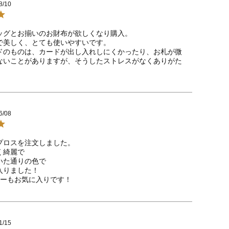
8/10
ッグとお揃いのお財布が欲しくなり購入。

で美しく、とても使いやすいです。

ドのものは、カードが出し入れしにくかったり、お札が微
ないことがありますが、そうしたストレスがなくありがた
6/08
プロスを注文しました。

綺麗で

た通りの色で　

りました！

ナーもお気に入りです！
1/15