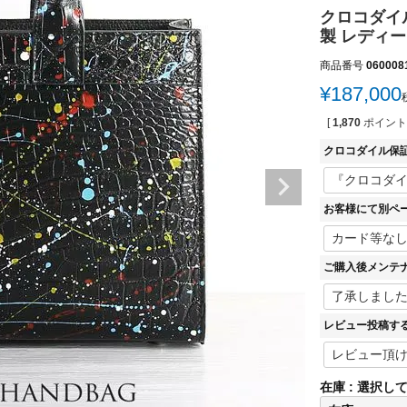
クロコダイル
製 レディー
商品番号
060008
¥
187,000
[
1,870
ポイント
クロコダイル保
お客様にて別ペ
ご購入後メンテ
レビュー投稿す
在庫
選択し