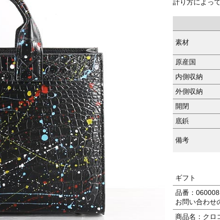
計り方によっ
素材
原産国
内側収納
外側収納
開閉
底鋲
備考
ギフト
品番：060008
お問い合わせ
商品名：クロコ