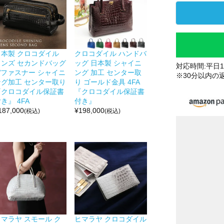
日本製 クロコダイル
クロコダイル ハンドバ
メンズ セカンドバッグ
ッグ 日本製 シャイニ
対応時間:平日10
Wファスナー シャイニ
ング 加工 センター取
※30分以内の
ング加工 センター取り
り ゴールド金具 4FA
『クロコダイル保証書
『クロコダイル保証書
き』 4FA
付き』
187,000
¥
198,000
(税込)
(税込)
ヒマラヤ スモール ク
ヒマラヤ クロコダイル