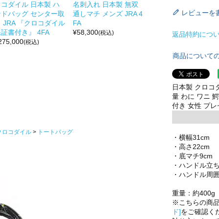
ロコダイル 日本製 ハ
名刺入れ 日本製 無双
レビューを
ンドバッグ センター取
通しマチ メンズ JRA 4
 JRA 『クロコダイル
FA
証書付き』 4FA
¥
58,300
(税込)
返品特約につ
275,000
(税込)
商品について
日本製 クロコ
量 わに ワニ 
付き 女性 プレゼ
クロコダイル
トートバッグ
・横幅31cm
・高さ22cm
・底マチ9cm
・ハンドル立ち
・ハンドル周囲
重量：約400g
※こちらの商
ド]
をご確認く