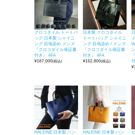
クロコダイル トートバ
日本製 クロコダイル
ッグ 日本製 シャイニ
トートバッグ シャイニ
ング 目地染め メンズ
ング 目地染め / メンズ
『クロコダイル保証書
『クロコダイル保証書
付き』 4FA
付き』 4FA
¥
187,000
¥
162,800
付
(税込)
(税込)
¥
HALEINE 日本製 ハン
HALEINE 日本製 ハン