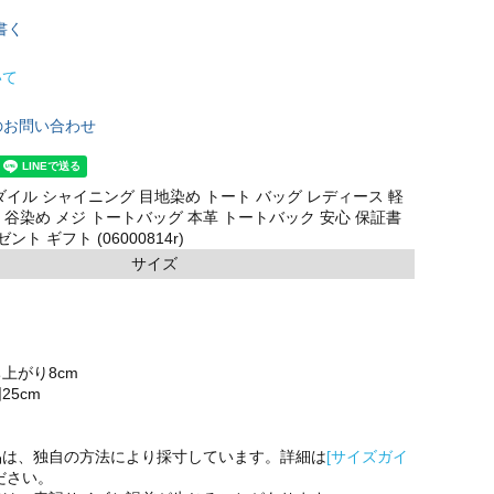
書く
いて
のお問い合わせ
ダイル シャイニング 目地染め トート バッグ レディース 軽
鰐 谷染め メジ トートバッグ 本革 トートバック 安心 保証書
ント ギフト (06000814r)
サイズ
上がり8cm
25cm
品は、独自の方法により採寸しています。詳細は
[サイズガイ
ださい。