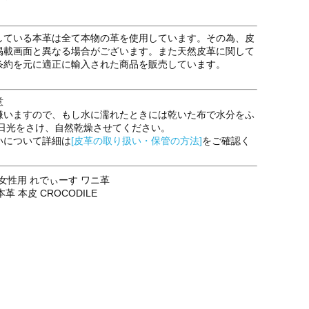
している本革は全て本物の革を使用しています。その為、皮
掲載画面と異なる場合がございます。また天然皮革に関して
条約を元に適正に輸入された商品を販売しています。
意
嫌いますので、もし水に濡れたときには乾いた布で水分をふ
射日光をさけ、自然乾燥させてください。
いについて詳細は
[皮革の取り扱い・保管の方法]
をご確認く
ady's 女性用 れでぃーす ワニ革
本革 本皮 CROCODILE