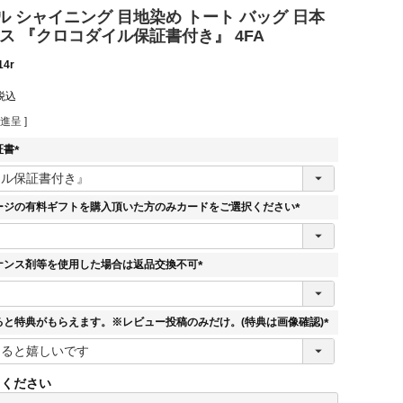
 シャイニング 目地染め トート バッグ 日本
ス 『クロコダイル保証書付き』 4FA
14r
税込
進呈 ]
証書
(
必
須
ージの有料ギフトを購入頂いた方のみカードをご選択ください
)
(
必
須
ナンス剤等を使用した場合は返品交換不可
)
(
必
須
ると特典がもらえます。※レビュー投稿のみだけ。(特典は画像確認)
)
(
必
須
てください
)