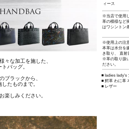
ィース
※当店で使用
革の模様など
はワシントン
※使用上の注
本革は水分を
き取り、 直
※革の取り扱
様々な加工を施した、
ださい。
ートバッグ。
■ ladies l
のブラックから、
■ 鰐革 わに革 
施したものまで。
■ レザー
お楽しみください。