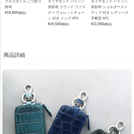
クロコダイル 二つ折り
ダイヤモンド パイソン
ダイヤモンド パイソン
財布
長財布 ラウンド ファス
長財布 ショルダースト
¥
19,800
ナー ウォレットチェー
ラップ 付き レディース
(税込)
ン 付き メンズ 4FA
手帳型 4FC
¥
16,500
¥
11,000
(税込)
(税込)
商品詳細