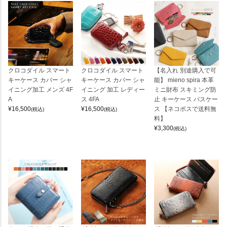
クロコダイル スマート
クロコダイル スマート
【名入れ 別途購入で可
キーケース カバー シャ
キーケース カバー シャ
能】 mieno spira 本革
イニング加工 メンズ 4F
イニング 加工 レディー
ミニ財布 スキミング防
A
ス 4FA
止 キーケース パスケー
¥
16,500
¥
16,500
ス 【ネコポスで送料無
(税込)
(税込)
料】
¥
3,300
(税込)