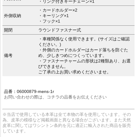
・リング付きキーチェーン×1
・カードホルダー×2
外側収納
・キーリング×1
・フック×1
開閉
ラウンドファスナー式
・車種関係なく使用できます。(サイズはご確認
ください。)
・外側のカードホルダーはカード落ちを防ぐた
備考
め、少しきつめにつくっています。
・ファスナーチャームの形状は2種類あり、お選
びできません。
ご了承の上お買い求めくださいませ。
品番：06000879-mens-1r
お問い合わせの際は、コチラの品番をお伝えください
※当店で使用している本革は全て本物の革を使用しています。その
為、皮革の模様など掲載画面と異なる場合がございます。また天然
皮革に関してはワシントン条約を元に適正に輸入された商品を販売
しています。