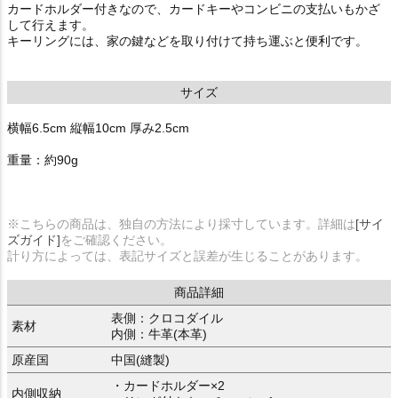
カードホルダー付きなので、カードキーやコンビニの支払いもかざ
して行えます。
キーリングには、家の鍵などを取り付けて持ち運ぶと便利です。
サイズ
横幅6.5cm 縦幅10cm 厚み2.5cm
重量：約90g
※こちらの商品は、独自の方法により採寸しています。詳細は
[サイ
ズガイド]
をご確認ください。
計り方によっては、表記サイズと誤差が生じることがあります。
商品詳細
表側：クロコダイル
素材
内側：牛革(本革)
原産国
中国(縫製)
・カードホルダー×2
内側収納