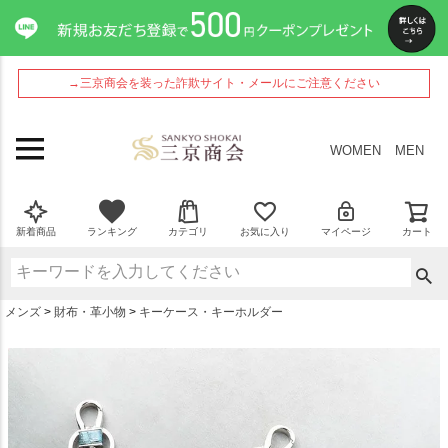
ペー
ジト
ップ
へ
→三京商会を装った詐欺サイト・メールにご注意ください
WOMEN
MEN
新着商品
ランキング
カテゴリ
お気に入り
マイページ
カート
メンズ
財布・革小物
キーケース・キーホルダー