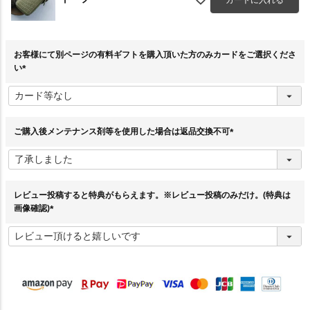
お客様にて別ページの有料ギフトを購入頂いた方のみカードをご選択くださ
い
(
必
須
)
ご購入後メンテナンス剤等を使用した場合は返品交換不可
(
必
須
)
レビュー投稿すると特典がもらえます。※レビュー投稿のみだけ。(特典は
画像確認)
(
必
須
)