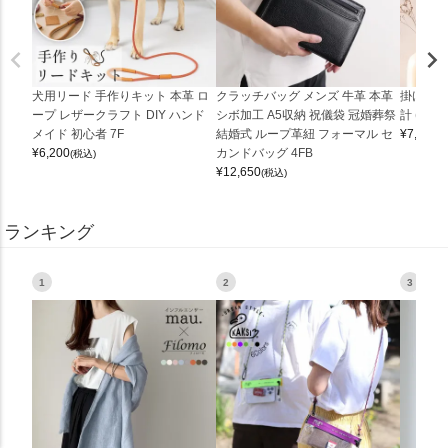
犬用リード 手作りキット 本革 ロ
クラッチバッグ メンズ 牛革 本革
掛け時計
ープ レザークラフト DIY ハンド
シボ加工 A5収納 祝儀袋 冠婚葬祭
計 (0900
メイド 初心者 7F
結婚式 ループ革紐 フォーマル セ
¥
7,150
(
¥
6,200
カンドバッグ 4FB
(税込)
¥
12,650
(税込)
ランキング
1
2
3