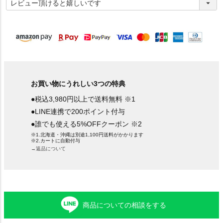
必
須
)
お買い物にうれしい3つの特典
●税込3,980円以上で送料無料 ※1
●LINE連携で200ポイント付与
●誰でも使える5%OFFクーポン ※2
※1.北海道・沖縄は別途1,100円送料がかかります
※2.カートに自動付与
→返品について
商品についての相談をする