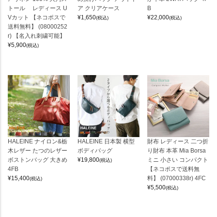
トール レディース U
ア クリアケース
B
Vカット 【ネコポスで
¥
1,650
¥
22,000
(税込)
(税込)
送料無料】 (08000252
r) 【名入れ刺繍可能】
¥
5,900
(税込)
HALEINE ナイロン&栃
HALEINE 日本製 横型
財布 レディース 二つ折
木レザー たつのレザー
ボディバッグ
り財布 本革 Mia Borsa
ボストンバッグ 大きめ
¥
19,800
ミニ 小さい コンパクト
(税込)
4FB
【ネコポスで送料無
¥
15,400
料】 (07000338r) 4FC
(税込)
¥
5,500
(税込)