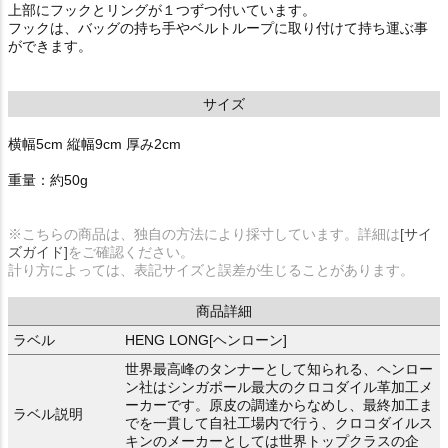
上部にフックとリングが１つずつ付いています。
フックは、バッグの持ち手やベルトループに取り付けて持ち運ぶ事
ができます。
サイズ
横幅5cm 縦幅9cm 厚み2cm
重量：約50g
※こちらの商品は、独自の方法により採寸しています。詳細は
[サイ
ズガイド]
をご確認ください。
計り方によっては、表記サイズと誤差が生じることがあります。
商品詳細
ラベル
HENG LONG[ヘンローン]
世界最高峰のタンナーとして知られる、ヘンロー
ン社はシンガポール最大のクロコダイル革加工メ
ーカーです。原皮の調達からなめし、最終加工ま
ラベル説明
でを一貫して自社工場内で行う、クロコダイルス
キンのメーカーとしては世界トップクラスの企