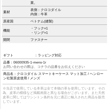
業。
表側：クロコダイル
素材
内側：牛革
原産国
ベトナム(縫製)
・フック×1
機能
・リング×1
開閉
ファスナー
ギフト
：ラッピング対応
品番：06000935-1-mens-1r
お問い合わせの際は、コチラの品番をお伝えください
商品名：クロコダイル スマートキーケース マット加工 / ヘンロー
ン社製原皮使用 / メンズ
※当店で使用している本革は全て本物の革を使用しています。その
為、皮革の模様など掲載画面と異なる場合がございます。また天然
皮革に関してはワシントン条約を元に適正に輸入された商品を販売
しています。