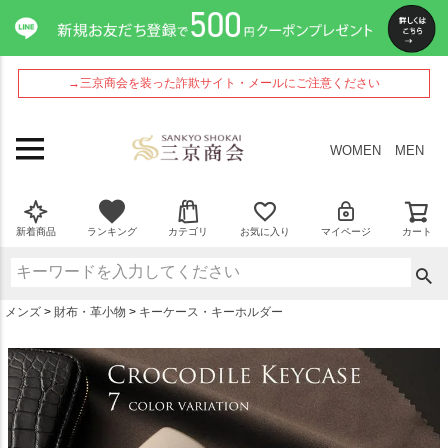
ペー
ジト
ップ
へ
→三京商会を装った詐欺サイト・メールにご注意ください
WOMEN
MEN
新着商品
ランキング
カテゴリ
お気に入り
マイページ
カート
メンズ
財布・革小物
キーケース・キーホルダー