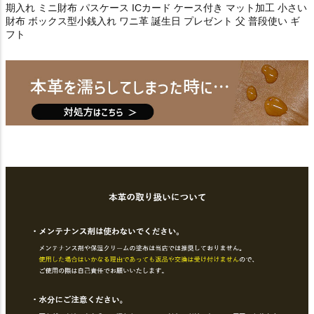
期入れ ミニ財布 パスケース ICカード ケース付き マット加工 小さい
財布 ボックス型小銭入れ ワニ革 誕生日 プレゼント 父 普段使い ギ
フト