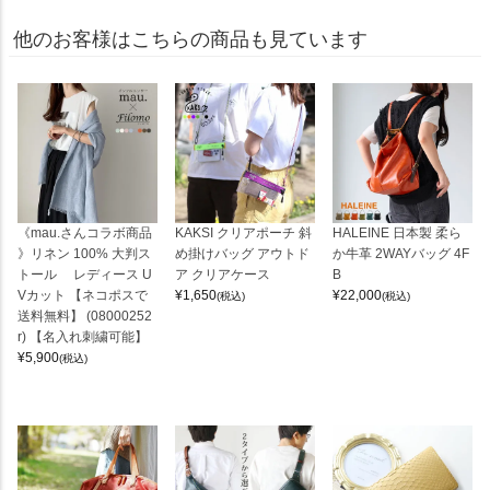
他のお客様はこちらの商品も見ています
《mau.さんコラボ商品
KAKSI クリアポーチ 斜
HALEINE 日本製 柔ら
》リネン 100% 大判ス
め掛けバッグ アウトド
か牛革 2WAYバッグ 4F
トール レディース U
ア クリアケース
B
Vカット 【ネコポスで
¥
1,650
¥
22,000
(税込)
(税込)
送料無料】 (08000252
r) 【名入れ刺繍可能】
¥
5,900
(税込)