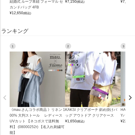
結婚式 ループ革紐 フォーマル セ
¥
7,150
¥
7,150
(税込)
(
カンドバッグ 4FB
¥
12,650
(税込)
ランキング
1
2
3
《mau.さんコラボ商品 》リネン 1
KAKSI クリアポーチ 斜め掛けバ
HALEI
00% 大判ストール レディース
ッグ アウトドア クリアケース
Yバッグ 
UVカット 【ネコポスで送料無
¥
1,650
¥
22,000
(税込)
料】 (08000252r) 【名入れ刺繍可
能】