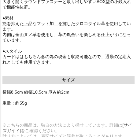
大きく開くラウンドファスナーと取り出しやすいBOX型の小銭入れ
で機能性抜群。
●素材
艶を抑えた上品なマット加工を施したクロコダイル革を使用してい
ます。
内側は全面ヌメ革を使用し、革の風合いを楽しめる仕上がりになっ
ています。
●スタイル
カードははもちろん念の為の現金も収納可能なので、通勤の定期入
れとしても使用できます。
サイズ
横幅8.5cm 縦幅10.5cm 厚み約2cm
重量：約55g
※こちらの商品は、独自の方法により採寸しています。詳細は
[サイ
ズガイド]
をご確認ください。
計り方によっては、表記サイズと誤差が生じることがあります。