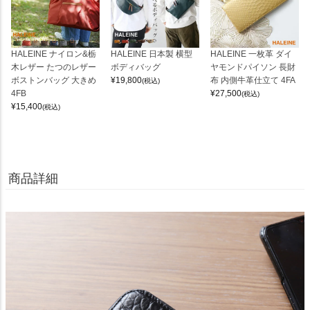
HALEINE ナイロン&栃
HALEINE 日本製 横型
HALEINE 一枚革 ダイ
木レザー たつのレザー
ボディバッグ
ヤモンドパイソン 長財
ボストンバッグ 大きめ
¥
19,800
布 内側牛革仕立て 4FA
(税込)
4FB
¥
27,500
(税込)
¥
15,400
(税込)
商品詳細