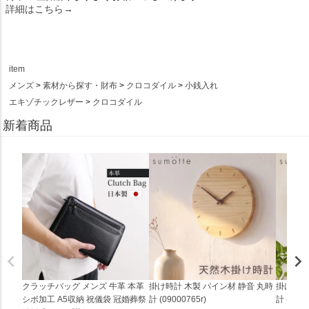
詳細はこちら→
item
メンズ
素材から探す・財布
クロコダイル
小銭入れ
エキゾチックレザー
クロコダイル
新着商品
クラッチバッグ メンズ 牛革 本革
掛け時計 木製 パイン材 静音 丸時
掛け時計
シボ加工 A5収納 祝儀袋 冠婚葬祭
計 (09000765r)
計 (0900