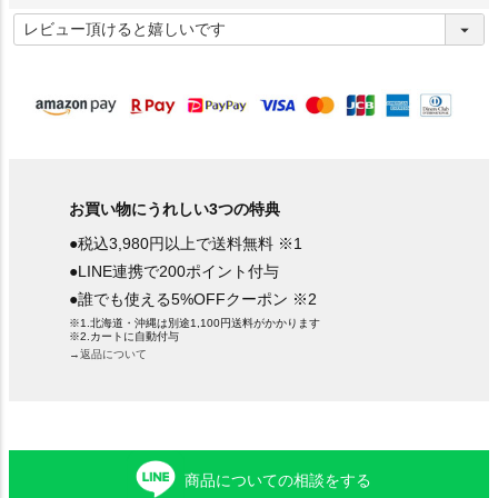
(
必
須
)
お買い物にうれしい3つの特典
●税込3,980円以上で送料無料 ※1
●LINE連携で200ポイント付与
●誰でも使える5%OFFクーポン ※2
※1.北海道・沖縄は別途1,100円送料がかかります
※2.カートに自動付与
→返品について
商品についての相談をする