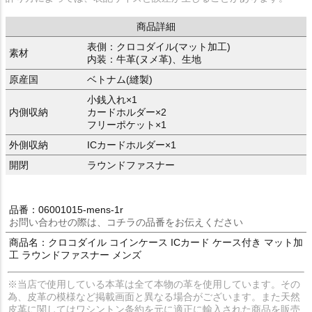
商品詳細
表側：クロコダイル(マット加工)
素材
内装：牛革(ヌメ革)、生地
原産国
ベトナム(縫製)
小銭入れ×1
内側収納
カードホルダー×2
フリーポケット×1
外側収納
ICカードホルダー×1
開閉
ラウンドファスナー
品番：06001015-mens-1r
お問い合わせの際は、コチラの品番をお伝えください
商品名：クロコダイル コインケース ICカード ケース付き マット加
工 ラウンドファスナー メンズ
※当店で使用している本革は全て本物の革を使用しています。その
為、皮革の模様など掲載画面と異なる場合がございます。また天然
皮革に関してはワシントン条約を元に適正に輸入された商品を販売