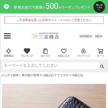
ペー
ジト
ップ
へ
→三京商会を装った詐欺サイト・メールにご注意ください
WOMEN
MEN
新着商品
ランキング
カテゴリ
お気に入り
マイページ
カート
メンズ
財布・革小物
財布
小銭入れ
ファスナー小銭入れ