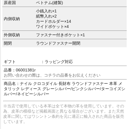
原産国
ベトナム(縫製)
小銭入れ×1
紙幣入れ×2
内側収納
カードホルダー×14
ワイドポケット×4
外側収納
ファスナー付きポケット×1
開閉
ラウンドファスナー開閉
ギフト
：ラッピング対応
品番：06001381r
お問い合わせの際は、コチラの品番をお伝えください
商品名：ナイル クロコダイル 長財布 ラウンドファスナー 本革 メ
タリック レディース グレーシルバー/ピンクシルバー/ターコイズシ
ルバー/ネイビーシルバー
※当店で使用している本革は全て本物の革を使用しています。その
為、皮革の模様など掲載画面と異なる場合がございます。また天然
皮革に関してはワシントン条約を元に適正に輸入された商品を販売
しています。