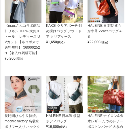
《mau.さんコラボ商品
KAKSI クリアポーチ 斜
HALEINE 日本製 柔ら
》リネン 100% 大判ス
め掛けバッグ アウトド
か牛革 2WAYバッグ 4F
トール レディース U
ア クリアケース
B
Vカット 【ネコポスで
¥
1,650
¥
22,000
(税込)
(税込)
送料無料】 (08000252
r) 【名入れ刺繍可能】
¥
5,900
(税込)
長時間ひんやり持続。
HALEINE 日本製 横型
HALEINE ナイロン&栃
mochro factory 高吸水
ボディバッグ
木レザー たつのレザー
ポリマー入り ネックク
¥
19,800
ボストンバッグ 大きめ
(税込)