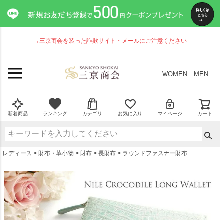
ペー
ジト
ップ
へ
→三京商会を装った詐欺サイト・メールにご注意ください
WOMEN
MEN
新着商品
ランキング
カテゴリ
お気に入り
マイページ
カート
レディース
財布・革小物
財布
長財布
ラウンドファスナー財布