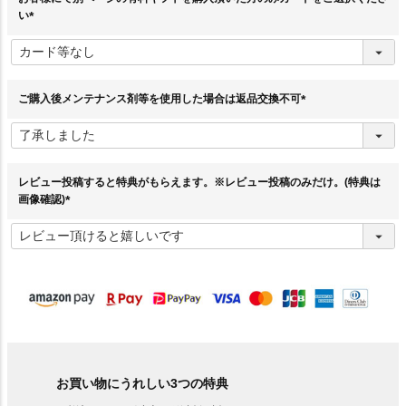
い
(
必
須
)
ご購入後メンテナンス剤等を使用した場合は返品交換不可
(
必
須
)
レビュー投稿すると特典がもらえます。※レビュー投稿のみだけ。(特典は
画像確認)
(
必
須
)
お買い物にうれしい3つの特典