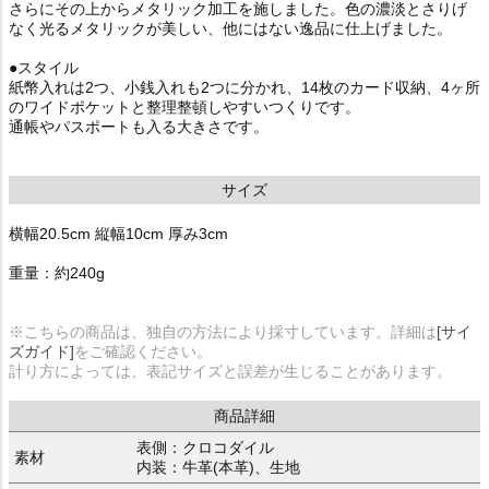
さらにその上からメタリック加工を施しました。色の濃淡とさりげ
なく光るメタリックが美しい、他にはない逸品に仕上げました。
●スタイル
紙幣入れは2つ、小銭入れも2つに分かれ、14枚のカード収納、4ヶ所
のワイドポケットと整理整頓しやすいつくりです。
通帳やパスポートも入る大きさです。
サイズ
横幅20.5cm 縦幅10cm 厚み3cm
重量：約240g
※こちらの商品は、独自の方法により採寸しています。詳細は
[サイ
ズガイド]
をご確認ください。
計り方によっては、表記サイズと誤差が生じることがあります。
商品詳細
表側：クロコダイル
素材
内装：牛革(本革)、生地