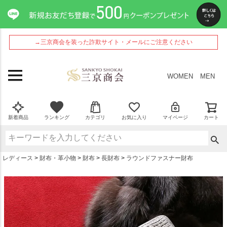
ペー
ジト
ップ
へ
→三京商会を装った詐欺サイト・メールにご注意ください
WOMEN
MEN
新着商品
ランキング
カテゴリ
お気に入り
マイページ
カート
レディース
財布・革小物
財布
長財布
ラウンドファスナー財布