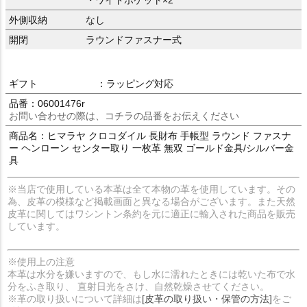
外側収納
なし
開閉
ラウンドファスナー式
ギフト
：ラッピング対応
品番：06001476r
お問い合わせの際は、コチラの品番をお伝えください
商品名：ヒマラヤ クロコダイル 長財布 手帳型 ラウンド ファスナ
ー ヘンローン センター取り 一枚革 無双 ゴールド金具/シルバー金
具
※当店で使用している本革は全て本物の革を使用しています。その
為、皮革の模様など掲載画面と異なる場合がございます。また天然
皮革に関してはワシントン条約を元に適正に輸入された商品を販売
しています。
※使用上の注意
本革は水分を嫌いますので、もし水に濡れたときには乾いた布で水
分をふき取り、 直射日光をさけ、自然乾燥させてください。
※革の取り扱いについて詳細は
[皮革の取り扱い・保管の方法]
をご