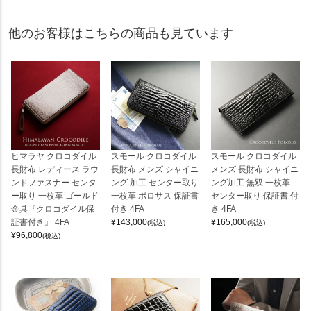
他のお客様はこちらの商品も見ています
ヒマラヤ クロコダイル
スモール クロコダイル
スモール クロコダイル
長財布 レディース ラウ
長財布 メンズ シャイニ
メンズ 長財布 シャイニ
ンドファスナー センタ
ング 加工 センター取り
ング加工 無双 一枚革
ー取り 一枚革 ゴールド
一枚革 ポロサス 保証書
センター取り 保証書 付
金具『クロコダイル保
付き 4FA
き 4FA
証書付き』 4FA
¥
143,000
¥
165,000
(税込)
(税込)
¥
96,800
(税込)