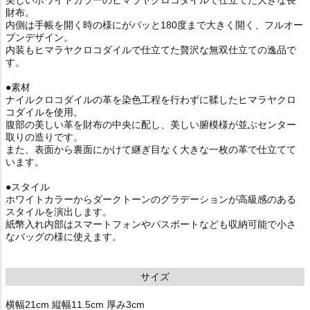
財布。
内側は手帳を開く時の様にがバッと180度まで大きく開く、フルオー
プンデザイン。
内装もヒマラヤクロコダイルで仕立てた贅沢な無双仕立ての逸品で
す。
●素材
ナイルクロコダイルの革を染色工程を行わずに鞣したヒマラヤクロ
コダイルを使用。
腹部の美しい革を財布の中央に配し、美しい腑模様が並ぶセンター
取りの造りです。
また、表面から裏面にかけて継ぎ目なく大きな一枚の革で仕立てて
います。
●スタイル
ホワイトカラーからダークトーンのグラデーションが高級感のある
スタイルを演出します。
紙幣入れ内部はスマートフォンやパスポートなども収納可能で小さ
なバッグの様に使えます。
サイズ
横幅21cm 縦幅11.5cm 厚み3cm