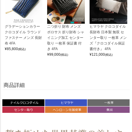
グラデーションカラー
二つ折り 財布 メンズ
ヒマラヤ クロコダイル
クロコダイル ラウンド
ポロサス 折り財布 シャ
長財布 日本製 無双 セ
ファスナー メンズ 長財
イニング加工 センター
ンター取り 一枚革 メン
布 4FA
取り 一枚革 保証書 付
ズ『クロコダイル保証
¥
85,800
き 4FA
書付き』 4FA
(税込)
¥
99,000
¥
121,000
(税込)
(税込)
商品詳細