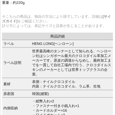
重量：約220g
※こちらの商品は、独自の方法により採寸しています。詳細は
[サイ
ズガイド]
をご確認ください。
計り方によっては、表記サイズと誤差が生じることがあります。
商品詳細
ラベル
HENG LONG[ヘンローン]
世界最高峰のタンナーとして知られる、ヘンロー
ン社はシンガポール最大のクロコダイル革加工メ
ーカーです。原皮の調達からなめし、最終加工ま
ラベル説明
でを一貫して自社工場内で行う、クロコダイルス
キンのメーカーとしては世界トップクラスの企
業。
表側：ナイルクロコダイル
素材
内装：ナイルクロコダイル、ラム革、生地
原産国
韓国(縫製)
・紙幣入れ×2
・ファスナー付き小銭入れ×1
内側収納
・カードホルダー×16
・ワイドポケット×2