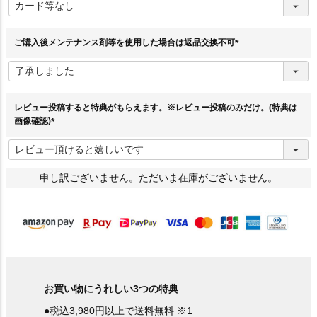
必
須
)
ご購入後メンテナンス剤等を使用した場合は返品交換不可
(
必
須
)
レビュー投稿すると特典がもらえます。※レビュー投稿のみだけ。(特典は
画像確認)
(
必
須
)
申し訳ございません。ただいま在庫がございません。
お買い物にうれしい3つの特典
●税込3,980円以上で送料無料 ※1