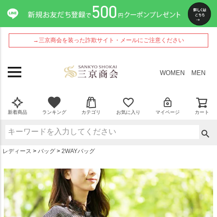
ペー
ジト
ップ
へ
→三京商会を装った詐欺サイト・メールにご注意ください
WOMEN
MEN
新着商品
ランキング
カテゴリ
お気に入り
マイページ
カート
レディース
バッグ
2WAYバッグ