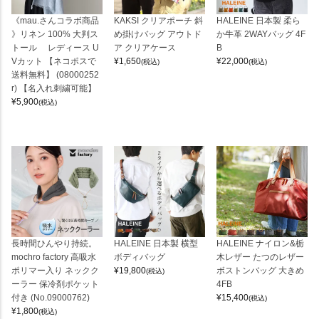
《mau.さんコラボ商品
KAKSI クリアポーチ 斜
HALEINE 日本製 柔ら
》リネン 100% 大判ス
め掛けバッグ アウトド
か牛革 2WAYバッグ 4F
トール レディース U
ア クリアケース
B
Vカット 【ネコポスで
¥
1,650
¥
22,000
(税込)
(税込)
送料無料】 (08000252
r) 【名入れ刺繍可能】
¥
5,900
(税込)
長時間ひんやり持続。
HALEINE 日本製 横型
HALEINE ナイロン&栃
mochro factory 高吸水
ボディバッグ
木レザー たつのレザー
ポリマー入り ネックク
¥
19,800
ボストンバッグ 大きめ
(税込)
ーラー 保冷剤ポケット
4FB
付き (No.09000762)
¥
15,400
(税込)
¥
1,800
(税込)