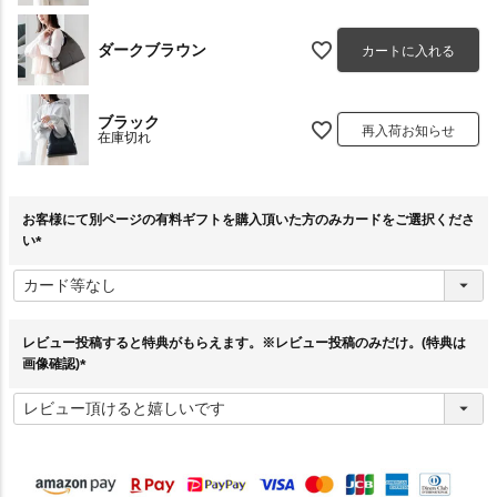
ダークブラウン
カートに入れる
ブラック
再入荷お知らせ
在庫切れ
お客様にて別ページの有料ギフトを購入頂いた方のみカードをご選択くださ
い
(
必
須
)
レビュー投稿すると特典がもらえます。※レビュー投稿のみだけ。(特典は
画像確認)
(
必
須
)