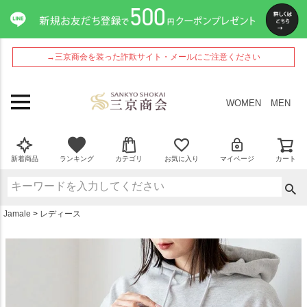
ペー
ジト
ップ
へ
→三京商会を装った詐欺サイト・メールにご注意ください
WOMEN
MEN
新着商品
ランキング
カテゴリ
お気に入り
マイページ
カート
Jamale
レディース