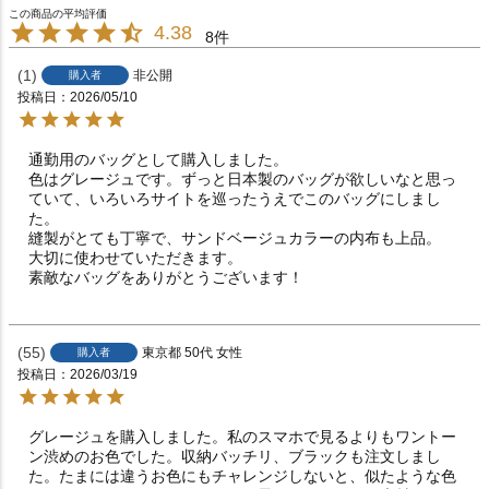
4.38
8
1
非公開
購入者
投稿日
2026/05/10
通勤用のバッグとして購入しました。

色はグレージュです。ずっと日本製のバッグが欲しいなと思っ
ていて、いろいろサイトを巡ったうえでこのバッグにしまし
た。

縫製がとても丁寧で、サンドベージュカラーの内布も上品。

大切に使わせていただきます。

素敵なバッグをありがとうございます！
55
東京都
50代
女性
購入者
投稿日
2026/03/19
グレージュを購入しました。私のスマホで見るよりもワントー
ン渋めのお色でした。収納バッチリ、ブラックも注文しまし
た。たまには違うお色にもチャレンジしないと、似たような色