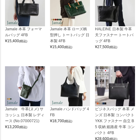
Jamale 本革 フォーマ
Jamale 本革 ローズ柄
HALEINE 日本製 牛革
ルバッグ 4FB
型押し トートバッグ 日
天ファスナー トートバ
¥
15,400
本製 4FB
ッグ 4FB
(税込)
¥
15,400
¥
27,500
(税込)
(税込)
Jamale 牛革(ヌメ) サ
Jamale ハンドバッグ 4
ビジネスバッグ 本革 メ
コッシュ 日本製 レディ
FB
ンズ 日本製 コンパクト
ース (No.07000721)
¥
18,700
YKK ファスナー 自立 B
(税込)
¥
13,200
5 収納 姫路産 牛革 コン
(税込)
パクト 4FB
¥
28,600
(税込)