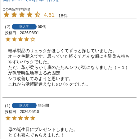
4.61
18
2
50代
購入者
投稿日
2026/08/01
軽革製品のリュックがほしくてずっと探していました。

オーク色購入です。思っていた軽くてどんな服にも馴染み持ち
やすいバックでした。

ただ、革が柔らかく底のたたみシワが気になりました（－１）
が保管時生地等まるめ固定

シワ改善してみようと思います。

これから活躍間違えなしのバックでした。
1
非公開
購入者
投稿日
2026/05/10
母の誕生日にプレゼントしました。

とても喜んでもらえました！