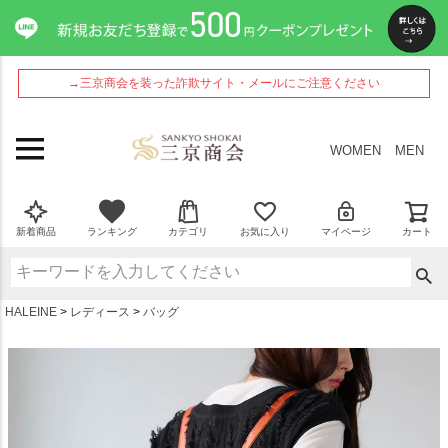
ペー
ジト
ップ
へ
→三京商会を装った詐欺サイト・メールにご注意ください
WOMEN
MEN
新着商品
ランキング
カテゴリ
お気に入り
マイページ
カート
HALEINE
レディース
バッグ