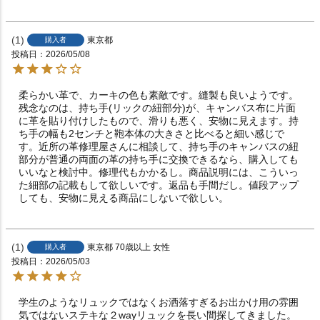
1
東京都
購入者
投稿日
2026/05/08
柔らかい革で、カーキの色も素敵です。縫製も良いようです。
残念なのは、持ち手(リックの紐部分)が、キャンバス布に片面
に革を貼り付けしたもので、滑りも悪く、安物に見えます。持
ち手の幅も2センチと鞄本体の大きさと比べると細い感じで
す。近所の革修理屋さんに相談して、持ち手のキャンバスの紐
部分が普通の両面の革の持ち手に交換できるなら、購入しても
いいなと検討中。修理代もかかるし。商品説明には、こういっ
た細部の記載もして欲しいです。返品も手間だし。値段アップ
しても、安物に見える商品にしないで欲しい。
1
東京都
70歳以上
女性
購入者
投稿日
2026/05/03
学生のようなリュックではなくお洒落すぎるお出かけ用の雰囲
気ではないステキな２wayリュックを長い間探してきました。