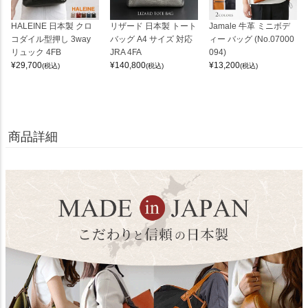
HALEINE 日本製 クロ
リザード 日本製 トート
Jamale 牛革 ミニボデ
コダイル型押し 3way
バッグ A4 サイズ 対応
ィー バッグ (No.07000
リュック 4FB
JRA 4FA
094)
¥
29,700
¥
140,800
¥
13,200
(税込)
(税込)
(税込)
商品詳細