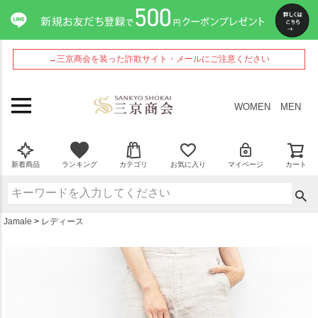
ペー
ジト
ップ
へ
→三京商会を装った詐欺サイト・メールにご注意ください
WOMEN
MEN
新着商品
ランキング
カテゴリ
お気に入り
マイページ
カート
Jamale
レディース