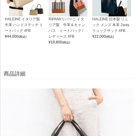
HALEINE イタリア製
RIPANI/リパーニ イタ
HALEINE 日本製 リュ
牛革 ハンドステッチ ト
リア製 牛革＆キャン
ック メンズ 本革 2way
ートバッグ 4FB
バス トートバッグ /
リュックサック 4FB
¥
44,000
レディース 4FB
¥
22,000
(税込)
(税込)
¥
19,800
(税込)
商品詳細