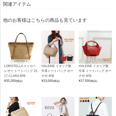
関連アイテム
他のお客様はこちらの商品も見ています
LORISTELLA ストロー
HALEINE イタリア製
HALEINE イタリア製
レザー トートバッグ 25
牛革トートバッグ ポー
牛革 トートバッグ ポー
17 CLARA 4FB
チ付 4FB
チ付 4FB
¥
35,200
¥
33,000
¥
27,500
(税込)
(税込)
(税込)