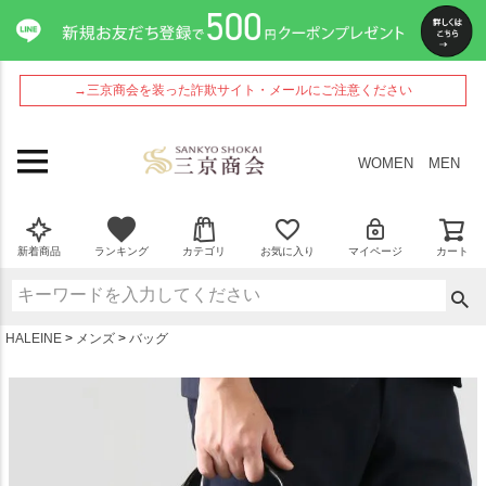
ペー
ジト
ップ
へ
→三京商会を装った詐欺サイト・メールにご注意ください
WOMEN
MEN
新着商品
ランキング
カテゴリ
お気に入り
マイページ
カート
HALEINE
メンズ
バッグ