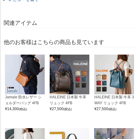
関連アイテム
他のお客様はこちらの商品も見ています
Jamale 防水レザー シ
HALEINE 日本製 牛革
HALEINE 日本製 牛革 3
ョルダーバッグ 4FB
リュック 4FB
WAY リュック 4FB
¥
14,300
¥
27,500
¥
27,500
(税込)
(税込)
(税込)