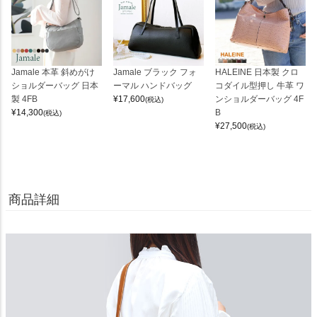
Jamale 本革 斜めがけ
Jamale ブラック フォ
HALEINE 日本製 クロ
ショルダーバッグ 日本
ーマル ハンドバッグ
コダイル型押し 牛革 ワ
製 4FB
¥
17,600
ンショルダーバッグ 4F
(税込)
¥
14,300
B
(税込)
¥
27,500
(税込)
商品詳細