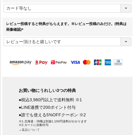
(
必
須
)
レビュー投稿すると特典がもらえます。※レビュー投稿のみだけ。(特典は
画像確認)
(
必
須
)
お買い物にうれしい3つの特典
●税込3,980円以上で送料無料 ※1
●LINE連携で200ポイント付与
●誰でも使える5%OFFクーポン ※2
※1.北海道・沖縄は別途1,100円送料がかかります
※2.カートに自動付与
→返品について