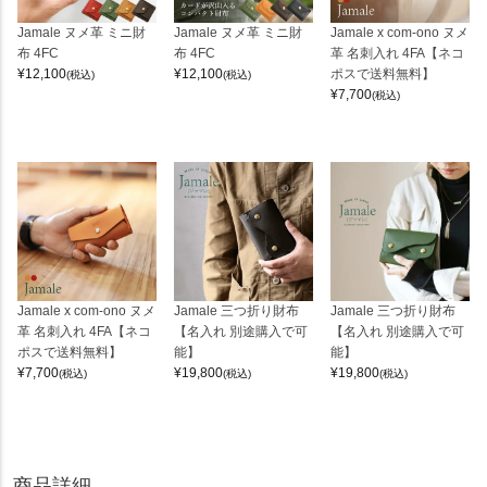
Jamale ヌメ革 ミニ財
Jamale ヌメ革 ミニ財
Jamale x com-ono ヌメ
布 4FC
布 4FC
革 名刺入れ 4FA【ネコ
¥
12,100
¥
12,100
ポスで送料無料】
(税込)
(税込)
¥
7,700
(税込)
Jamale x com-ono ヌメ
Jamale 三つ折り財布
Jamale 三つ折り財布
革 名刺入れ 4FA【ネコ
【名入れ 別途購入で可
【名入れ 別途購入で可
ポスで送料無料】
能】
能】
¥
7,700
¥
19,800
¥
19,800
(税込)
(税込)
(税込)
商品詳細