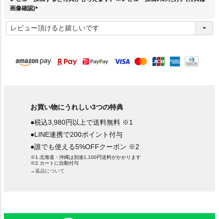
画像確認)
(
必
須
)
お買い物にうれしい3つの特典
●税込3,980円以上で送料無料 ※1
●LINE連携で200ポイント付与
●誰でも使える5%OFFクーポン ※2
※1.北海道・沖縄は別途1,100円送料がかかります
※2.カートに自動付与
→返品について