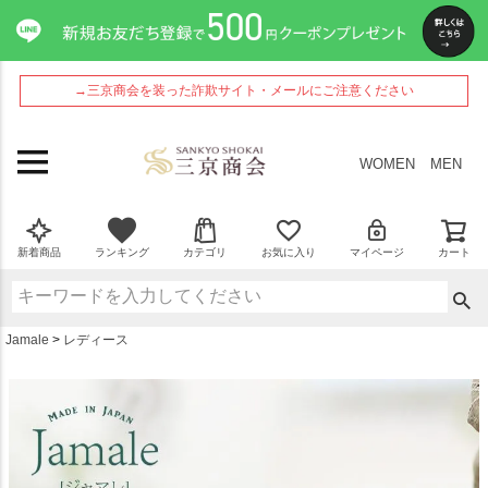
ペ
ー
ジ
ト
→三京商会を装った詐欺サイト・メールにご注意ください
ッ
プ
へ
WOMEN
MEN
新着商品
ランキング
カテゴリ
お気に入り
マイページ
カート
Jamale
レディース