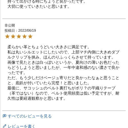
持って出かける時にちょうど良かったです。

大切に使っていきたいと思います。
非公開
投稿日
2022/06/19
柔らかい革とちょうどいい大きさに満足です。

私は丸いシルエットにしたいので、上部マチ内側に大きめダブ
ルクリップを挟み、ほんのりふっくらさせて持っています。

画像で見たときは白っぽいというか、夏向けの薄いお色だった
らどうしようと思いましたが、一年中違和感のない濃さで良か
ったです。

ただ、もう少しだけベージュ寄りだと良かったなぁと思うこと
と、底鋲が付いていたら完璧！と思いました。

最後に、サコッシュのベルト裏打ちがポリ？の平織りテープ
（革ではない）なので、ベルト使用頻度は低い予定ですが、耐
久性は要経過観察かと思います。
すべてのレビューを見る
レビューを書く