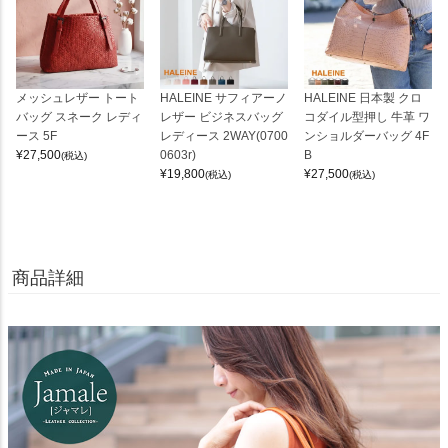
メッシュレザー トート
HALEINE サフィアーノ
HALEINE 日本製 クロ
バッグ スネーク レディ
レザー ビジネスバッグ
コダイル型押し 牛革 ワ
ース 5F
レディース 2WAY(0700
ンショルダーバッグ 4F
¥
27,500
0603r)
B
(税込)
¥
19,800
¥
27,500
(税込)
(税込)
商品詳細