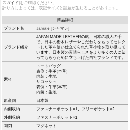
ズガイド]
をご確認ください。
計り方によっては、表記サイズと誤差が生じることがあります。
商品詳細
ブランド名
Jamale [ジャマレ]
JAPAN MADE LEATHERの略。日本の職人の手
で、日本の栃木レザーやこだわりをもってセレク
ブランド紹介
トした革を使い仕立てられた革小物を取り扱って
います。日本製の素晴らしさをより多くの人に知
ってもらうために立ち上げた自社ブランドです。
トートバッグ
表側：牛革(本革)
内装：生地
素材
サコッシュ
表側：牛革(本革)
内装：生地
原産国
日本製
内側収納
ファスナーポケット×1、フリーポケット×2
外側収納
ファスナーポケット×1
開閉
マグネット