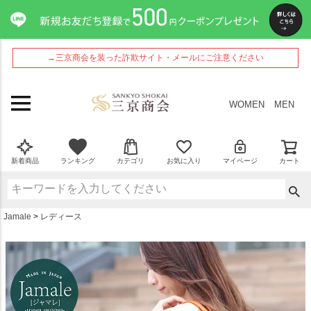
ペー
ジト
ップ
へ
→三京商会を装った詐欺サイト・メールにご注意ください
WOMEN
MEN
新着商品
ランキング
カテゴリ
お気に入り
マイページ
カート
Jamale
レディース