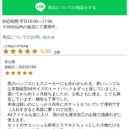
商品についての相談をする
対応時間:平日10:00～17:00
※30分以内の返信にて運用中。
商品についてのお問い合わせ
5.00
2
非公開
投稿日
2022/07/04
黒のパンプスにもスニーカーにも合わせられる、黒いシンプル
な革製縦型A4サイズのトートバックをずっと探していました。

届いてから約１ヶ月経ちましたが、公私ともに使え、とても満
足しています。梱包も丁寧でした。

本体は軽いのにしっかり内外にポケットもついていて便利です
（入れすぎると表面に響くので注意）。

A4ファイルも楽に入り、雨の日も撥水加工のお陰で躊躇わずに
使えます。

セットのサコッシュも財布とスマホとちょっとした小物だけを