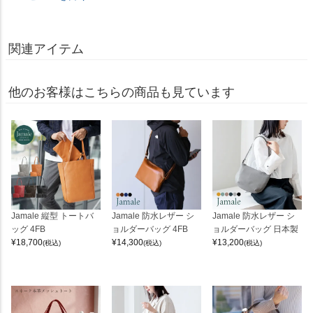
関連アイテム
他のお客様はこちらの商品も見ています
Jamale 縦型 トートバ
Jamale 防水レザー シ
Jamale 防水レザー シ
ッグ 4FB
ョルダーバッグ 4FB
ョルダーバッグ 日本製
¥
18,700
¥
14,300
¥
13,200
(税込)
(税込)
(税込)