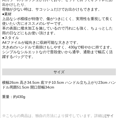
出かけしたり、
荷物が少ない時は、サコッシュだけでお出かけもできます。
●素材
上品なシボ模様が特徴で、傷がつきにくく、実用性を重視して長く
使いたい方にオススメのレザーです。
革の表面に撥水加工を施しているので汚れにも強く、ちょっとした
雨の日などにもお使い頂けます。
●スタイル
A4ファイルが縦向きに収納可能な大きさです。
大きめのハンドルで肩掛けもしやすく、430gで軽やかに持てます。
シンプルなシルエットなので普段使いから通学、通勤まで幅広く活
躍するバッグです。
サイズ
横幅26cm 高さ34.5cm 底マチ10.5cm ハンドル立ち上がり23cm ハン
ドル周囲51.5cm 開口部幅34cm
重量：約430g
※こちらの商品は、独自の方法により採寸しています。詳細は
[サイ