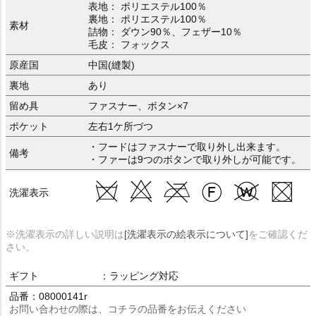
表地： ポリエステル100％
裏地： ポリエステル100％
素材
詰物： ダウン90％、フェザー10％
毛皮： フォックス
原産国
中国(縫製)
裏地
あり
留め具
ファスナー、ボタン×7
ポケット
左右1ケ所づつ
・フードはファスナーで取り外し出来ます。
備考
・ファーは9つのボタンで取り外しが可能です。
洗濯表示
※洗濯表示の詳しい説明は
[洗濯表示の絵表示について]
をご確認くだ
さい。
ギフト
：ラッピング対応
品番：08000141r
お問い合わせの際は、コチラの品番をお伝えください