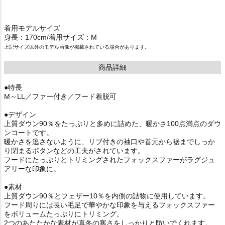
着用モデルサイズ
身長：170cm/着用サイズ：M
上記サイズ以外のモデル画像が掲載されている場合があります。
商品詳細
●特長
M～LL／ファー付き／フード着脱可
●デザイン
上質ダウン90％をたっぷりと多めに詰めた、暖かさ100点満点のダウ
ンコートです。
暖かさを逃さないように、リブ付きの袖口や首元から裾までしっか
り閉まるボタンなどの工夫がされています。
フードにたっぷりとトリミングされたフォックスファーがラグジュ
アリーな印象に。
●素材
上質ダウン90％とフェザー10％を内側の詰物に使用しています。
フード周りには長い毛足で華やかな印象を与えるフォックスファー
をボリュームたっぷりにトリミング。
2つのあたたかな素材が真冬の寒さをしっかりと防いでくれます。