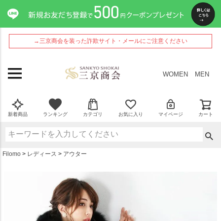
ペー
ジト
ップ
へ
→三京商会を装った詐欺サイト・メールにご注意ください
WOMEN
MEN
新着商品
ランキング
カテゴリ
お気に入り
マイページ
カート
Filomo
レディース
アウター