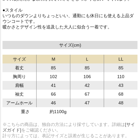
●スタイル
いつものダウンよりちょっといい、通勤にも休日にも使える上品ダ
ウンコートです。
暖かさとデザイン性を追及した大人に似合う一着です。
サイズ(cm)
サイズ
Ｍ
Ｌ
LL
着丈
85
85
85
胸周り
102
106
110
肩幅
41
42
43
袖丈
66
67
68
アームホール
46
47
48
重さ
約1100g
※こちらの商品は、独自の方法により採寸しています。詳細は
[サイ
ズガイド]
をご確認ください。
計り方によっては、表記サイズと誤差が生じることがあります。