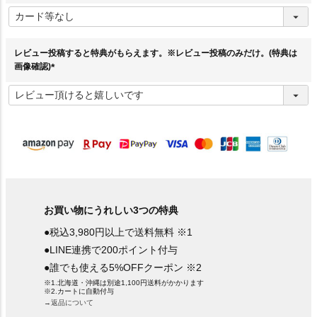
(
必
須
)
レビュー投稿すると特典がもらえます。※レビュー投稿のみだけ。(特典は
画像確認)
(
必
須
)
お買い物にうれしい3つの特典
●税込3,980円以上で送料無料 ※1
●LINE連携で200ポイント付与
●誰でも使える5%OFFクーポン ※2
※1.北海道・沖縄は別途1,100円送料がかかります
※2.カートに自動付与
→返品について