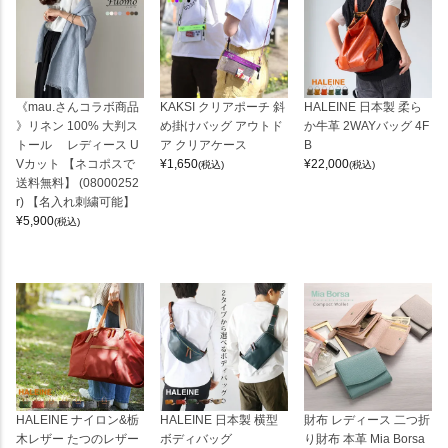
《mau.さんコラボ商品
KAKSI クリアポーチ 斜
HALEINE 日本製 柔ら
》リネン 100% 大判ス
め掛けバッグ アウトド
か牛革 2WAYバッグ 4F
トール レディース U
ア クリアケース
B
Vカット 【ネコポスで
¥
1,650
¥
22,000
(税込)
(税込)
送料無料】 (08000252
r) 【名入れ刺繍可能】
¥
5,900
(税込)
HALEINE ナイロン&栃
HALEINE 日本製 横型
財布 レディース 二つ折
木レザー たつのレザー
ボディバッグ
り財布 本革 Mia Borsa