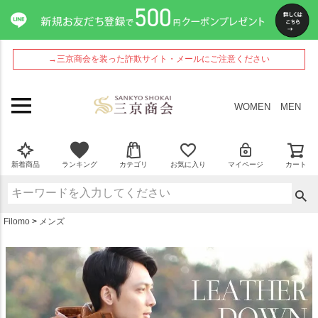
ペー
ジト
ップ
へ
→三京商会を装った詐欺サイト・メールにご注意ください
WOMEN
MEN
新着商品
ランキング
カテゴリ
お気に入り
マイページ
カート
Filomo
メンズ