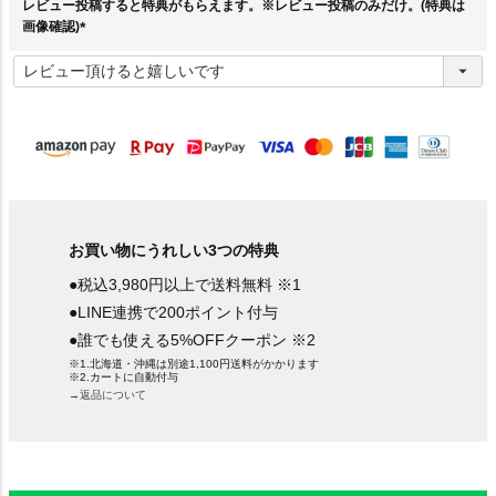
レビュー投稿すると特典がもらえます。※レビュー投稿のみだけ。(特典は
画像確認)
(
必
須
)
お買い物にうれしい3つの特典
●税込3,980円以上で送料無料 ※1
●LINE連携で200ポイント付与
●誰でも使える5%OFFクーポン ※2
※1.北海道・沖縄は別途1,100円送料がかかります
※2.カートに自動付与
→返品について