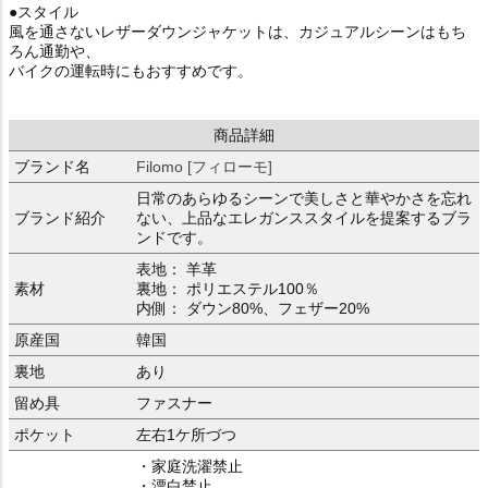
●スタイル
風を通さないレザーダウンジャケットは、カジュアルシーンはもち
ろん通勤や、
バイクの運転時にもおすすめです。
商品詳細
ブランド名
Filomo [フィローモ]
日常のあらゆるシーンで美しさと華やかさを忘れ
ブランド紹介
ない、上品なエレガンススタイルを提案するブラ
ンドです。
表地： 羊革
素材
裏地： ポリエステル100％
内側： ダウン80%、フェザー20%
原産国
韓国
裏地
あり
留め具
ファスナー
ポケット
左右1ケ所づつ
・家庭洗濯禁止
・漂白禁止