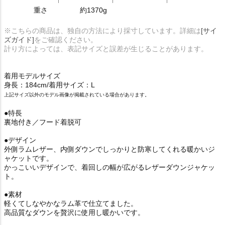
重さ
約1370g
※こちらの商品は、独自の方法により採寸しています。詳細は
[サイ
ズガイド]
をご確認ください。
計り方によっては、表記サイズと誤差が生じることがあります。
着用モデルサイズ
身長：184cm/着用サイズ：L
上記サイズ以外のモデル画像が掲載されている場合があります。
●特長
裏地付き／フード着脱可
●デザイン
外側ラムレザー、内側ダウンでしっかりと防寒してくれる暖かいジ
ャケットです。
かっこいいデザインで、着回しの幅が広がるレザーダウンジャケッ
ト。
●素材
軽くてしなやかなラム革で仕立てました。
高品質なダウンを贅沢に使用し暖かいです。