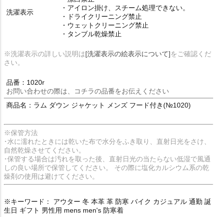
・アイロン掛け、スチーム処理できない。
洗濯表示
・ドライクリーニング禁止
・ウェットクリーニング禁止
・タンブル乾燥禁止
※洗濯表示の詳しい説明は
[洗濯表示の絵表示について]
をご確認くだ
さい。
品番：1020r
お問い合わせの際は、コチラの品番をお伝えください
商品名：ラム ダウン ジャケット メンズ フード付き(№1020)
※保管方法
･水に濡れたときには乾いた布で水分をふき取り、直射日光をさけ、
自然乾燥させてください。
･保管する場合は汚れを取った後、直射日光の当たらない低湿で風通
しの良い場所で保管してください。 その際に塩化カルシウム系の乾
燥剤の使用は避けてください。
※キーワード： アウター 冬 本革 革 防寒 バイク カジュアル 通勤 誕
生日 ギフト 男性用 mens men's 防寒着