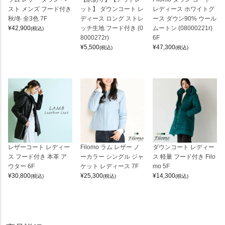
スト メンズ フード付き
ット】 ダウンコート レ
レディース ホワイトグ
秋/冬 全3色 7F
ディース ロング ストレ
ース ダウン90% ウール
¥
42,900
ッチ生地 フード付き (0
ムートン (08000221r)
(税込)
8000272r)
6F
¥
5,500
¥
47,300
(税込)
(税込)
レザーコート レディー
Filomo ラム レザー ノ
ダウンコート レディー
ス フード付き 本革 ア
ーカラー シングル ジャ
ス 軽量 フード付き Filo
ウター 6F
ケット レディース 7F
mo 5F
¥
30,800
¥
25,300
¥
14,300
(税込)
(税込)
(税込)