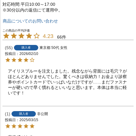
対応時間:平日10:00～17:00
※30分以内の返信にて運用中。
商品についてのお問い合わせ
4.23
66
55
東京都
50代
女性
購入者
投稿日
2026/02/10
アイリスブルーを注文しました。残念ながら背面には毛穴？が
ほとんどありませんでした。驚くべきは収納力！お金より診察
券やポイントカードでいっぱいなだけですが……まだファスナ
ーが硬いので早く慣れるといいなと思います。本体は本当に軽
いです！
1
非公開
購入者
投稿日
2025/03/15