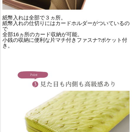
紙幣入れは全部で３ヵ所。
紙幣入れの仕切りにはカードホルダーがついているの
で
全部16ヵ所のカード収納が可能。
小銭の収納に便利な片マチ付きファスナ?ポケット付
き。