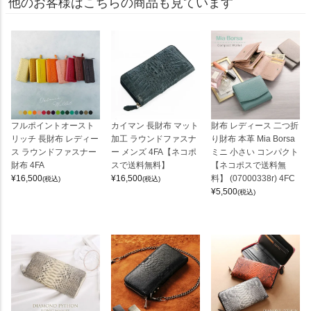
他のお客様はこちらの商品も見ています
フルポイントオースト
カイマン 長財布 マット
財布 レディース 二つ折
リッチ 長財布 レディー
加工 ラウンドファスナ
り財布 本革 Mia Borsa
ス ラウンドファスナー
ー メンズ 4FA【ネコポ
ミニ 小さい コンパクト
財布 4FA
スで送料無料】
【ネコポスで送料無
¥
16,500
¥
16,500
料】 (07000338r) 4FC
(税込)
(税込)
¥
5,500
(税込)