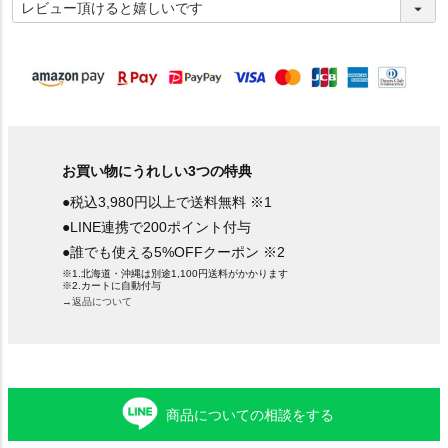
必
須
)
お買い物にうれしい3つの特典
●税込3,980円以上で送料無料 ※1
●LINE連携で200ポイント付与
●誰でも使える5%OFFクーポン ※2
※1.北海道・沖縄は別途1,100円送料がかかります
※2.カートに自動付与
→返品について
商品についての相談をする