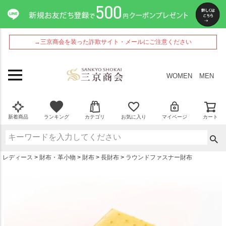
ペー
ジト
ップ
へ
→三京商会を装った詐欺サイト・メールにご注意ください
WOMEN
MEN
新着商品
ランキング
カテゴリ
お気に入り
マイページ
カート
レディース
財布・革小物
財布
長財布
ラウンドファスナー財布