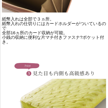
紙幣入れは全部で３ヵ所。
紙幣入れの仕切りにはカードホルダーがついているの
で
全部16ヵ所のカード収納が可能。
小銭の収納に便利な片マチ付きファスナ?ポケット付
き。