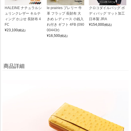
HALEINE ナチュラルシ
le prairies プレリー 牛
クロコダイルバッグ ボ
ュリンクレザー キルテ
革 フラップ 長財布 大
ディバッグ マット加工
ィング かぶせ 長財布 4
きめ レディース 小銭入
日本製 JRA
FC
れ付き ギフト 4FB (090
¥
154,000
(税込)
¥
23,100
00443r)
(税込)
¥
16,500
(税込)
商品詳細