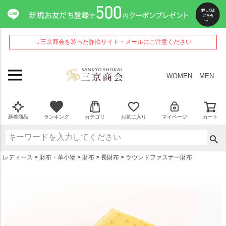
ペー
ジト
ップ
へ
→三京商会を装った詐欺サイト・メールにご注意ください
WOMEN
MEN
新着商品
ランキング
カテゴリ
お気に入り
マイページ
カート
レディース
財布・革小物
財布
長財布
ラウンドファスナー財布