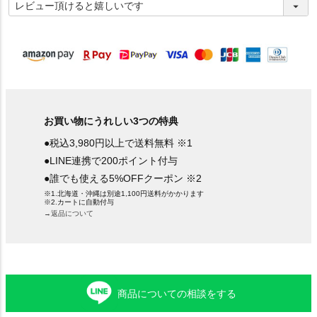
必
須
)
お買い物にうれしい3つの特典
●税込3,980円以上で送料無料 ※1
●LINE連携で200ポイント付与
●誰でも使える5%OFFクーポン ※2
※1.北海道・沖縄は別途1,100円送料がかかります
※2.カートに自動付与
→返品について
商品についての相談をする