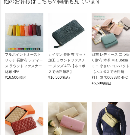
他のお客様はこちらの商品も見ています
フルポイントオースト
カイマン 長財布 マット
財布 レディース 二つ折
リッチ 長財布 レディー
加工 ラウンドファスナ
り財布 本革 Mia Borsa
ス ラウンドファスナー
ー メンズ 4FA【ネコポ
ミニ 小さい コンパクト
財布 4FA
スで送料無料】
【ネコポスで送料無
¥
16,500
¥
16,500
料】 (07000338r) 4FC
(税込)
(税込)
¥
5,500
(税込)