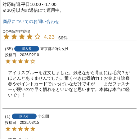
対応時間:平日10:00～17:00
※30分以内の返信にて運用中。
商品についてのお問い合わせ
4.23
66
55
東京都
50代
女性
購入者
投稿日
2026/02/10
アイリスブルーを注文しました。残念ながら背面には毛穴？が
ほとんどありませんでした。驚くべきは収納力！お金より診察
券やポイントカードでいっぱいなだけですが……まだファスナ
ーが硬いので早く慣れるといいなと思います。本体は本当に軽
いです！
1
非公開
購入者
投稿日
2025/03/15