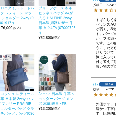
投稿日
2023/0
クロコダイル トートバ
ブリーフケース 本革
ッグ レディース マッ
ビジネスバッグ A4が
 ショルダー 2way (0
入る HALEINE 2way
すばらしく
001917r)
日本製 姫路レザー 牛
バランスが
176,000
革 自立4FA (07000726
(税込)
が弱く、荷
r)
す。バッグ
¥
52,800
(税込)
が、フタ部
です。この
うにした方
貼りつけて
気に入って
付け替えて
買い物のプ
1
購入者
投稿日
2023/0
サコッシュ レディース
Jamale 日本製 牛革 シ
革 日本製 2way バッ
ョルダー バッグ メン
 プレリー PRAIRIE
ズ 本革 軽量 4FB
外側ポケッ
ショルダーバッグ クラ
¥
13,200
速かつ丁寧
(税込)
で、比較的
チバッグ バッグ(090