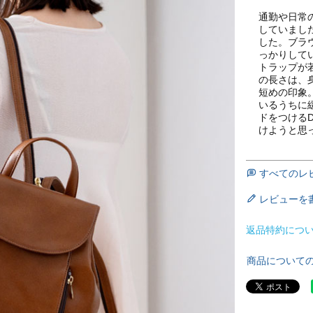
通勤や日常
していまし
した。ブラ
っかりして
トラップが
の長さは、
短めの印象
いるうちに
ドをつける
けようと思
すべてのレ
レビューを
返品特約につ
商品について