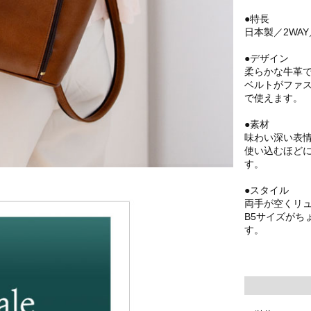
●特長
日本製／2WA
●デザイン
柔らかな牛革
ベルトがファス
で使えます。
●素材
味わい深い表
使い込むほど
す。
●スタイル
両手が空くリ
B5サイズがち
す。