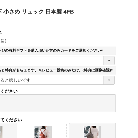
本革 小さめ リュック 日本製 4FB
込
呈 ]
ージの有料ギフトを購入頂いた方のみカードをご選択ください
(
必
須
ると特典がもらえます。※レビュー投稿のみだけ。(特典は画像確認)
)
(
必
須
てください
)
してください