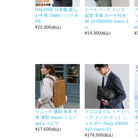
HALEINE 日本製 柔ら
トートバッグ メンズ
か牛革 2WAYバッグ 4
縦型 本革 ポーチ付き
FB
5F (07000492-mens-1
ト
¥
22,000
r)
6
(税込)
¥
14,300
¥
(税込)
リュック 通勤 本革 牛
クロコダイル トートバ
革 薄型 mieno ミエノ
ッグ メンズ マット シ
本
spira スピラ
ョルダー 2way (06001
グ
¥
17,600
917-mens-1r)
(税込)
¥
176,000
ッ
(税込)