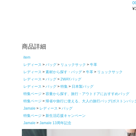
0
¥
商品詳細
item
レディース
バッグ
リュックサック
牛革
レディース
素材から探す・バッグ
牛革
リュックサック
レディース
バッグ
2WAYバッグ
レディース
バッグ
特集
日本製バッグ
特集ページ
容量から探す、旅行・アウトドアにおすすめバッグ
特集ページ
帰省や旅行に使える、大人の旅行バッグ(ボストンバッ
Jamale
レディース
バッグ
特集ページ
新生活応援キャンペーン
Jamale
Jamale 13周年記念