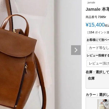
jamale
Jamale 
商品番号
7305r
¥
15,400
税
[
154
ポイント進
お客様にて別ペ
レビュー投稿す
在庫
選択し
在庫
カラー
選択