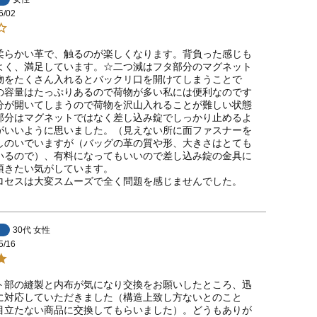
6/02
柔らかい革で、触るのが楽しくなります。背負った感じも
よく、満足しています。☆二つ減はフタ部分のマグネット
物をたくさん入れるとバックリ口を開けてしまうことで
の容量はたっぷりあるので荷物が多い私には便利なのです
分が開いてしまうので荷物を沢山入れることが難しい状態
部分はマグネットではなく差し込み錠でしっかり止めるよ
がいいように思いました。（見えない所に面ファスナーを
しのいでいますが（バッグの革の質や形、大きさはとても
いるので）、有料になってもいいので差し込み錠の金具に
頂きたい気がしています。

ロセスは大変スムーズで全く問題を感じませんでした。
30代
女性
5/16
ト部の縫製と内布が気になり交換をお願いしたところ、迅
に対応していただきました（構造上致し方ないとのこと
目立たない商品に交換してもらいました）。どうもありが