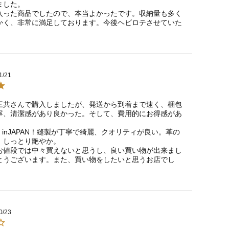
した。

入った商品でしたので、本当よかったです。収納量も多く
かく、非常に満足しております。今後ヘビロテさせていた
1/21
三共さんで購入しましたが、発送から到着まで速く、梱包
寧、清潔感があり良かった。そして、費用的にお得感があ
e inJAPAN！縫製が丁寧で綺麗、クオリティが良い。革の
、しっとり艶やか。

お値段では中々買えないと思うし、良い買い物が出来まし
とうございます。また、買い物をしたいと思うお店でし
0/23