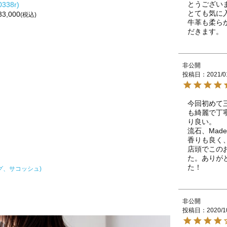
とうございま
0338r)
とても気に
33,000
(税込)
牛革も柔ら
だきます。
非公開
投稿日
2021/0
今回初めて
も綺麗で丁
り良い。

流石、Mad
香りも良く
店頭でこの
た。ありが
た！
グ、サコッシュ)
非公開
投稿日
2020/1