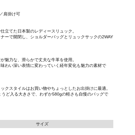
Y／肩掛け可
で仕立てた日本製のレディースリュック。
ナーで開閉し、ショルダーバッグとリュックサックの2WAY
情が魅力な、滑らかで丈夫な牛革を使用。
に味わい深い表情に変わっていく経年変化も魅力の素材で
ュックスタイルはお買い物やちょっとしたお出掛けに最適。
ょうど入る大きさで、わずか580gの軽さも自慢のバッグで
サイズ