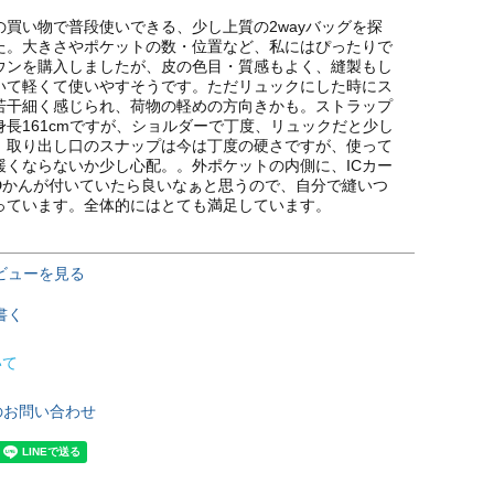
の買い物で普段使いできる、少し上質の2wayバッグを探
た。大きさやポケットの数・位置など、私にはぴったりで
ウンを購入しましたが、皮の色目・質感もよく、縫製もし
いて軽くて使いやすそうです。ただリュックにした時にス
若干細く感じられ、荷物の軽めの方向きかも。ストラップ
身長161cmですが、ショルダーで丁度、リュックだと少し
。取り出し口のスナップは今は丁度の硬さですが、使って
緩くならないか少し心配。。外ポケットの内側に、ICカー
Dかんが付いていたら良いなぁと思うので、自分で縫いつ
っています。全体的にはとても満足しています。
ビューを見る
書く
いて
のお問い合わせ