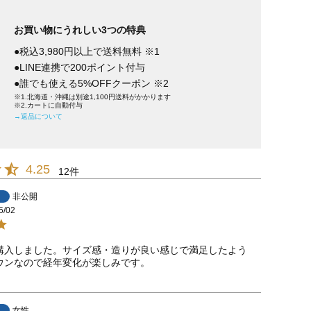
お買い物にうれしい3つの特典
●税込3,980円以上で送料無料 ※1
●LINE連携で200ポイント付与
●誰でも使える5%OFFクーポン ※2
※1.北海道・沖縄は別途1,100円送料がかかります
※2.カートに自動付与
→返品について
4.25
12
非公開
5/02
購入しました。サイズ感・造りが良い感じで満足したよう
ウンなので経年変化が楽しみです。
女性