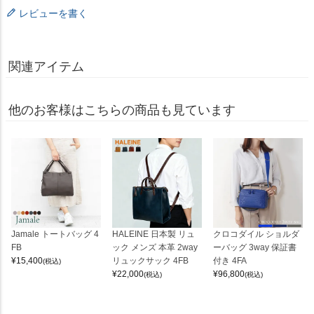
レビューを書く
関連アイテム
他のお客様はこちらの商品も見ています
Jamale トートバッグ 4
HALEINE 日本製 リュ
クロコダイル ショルダ
FB
ック メンズ 本革 2way
ーバッグ 3way 保証書
¥
15,400
リュックサック 4FB
付き 4FA
(税込)
¥
22,000
¥
96,800
(税込)
(税込)