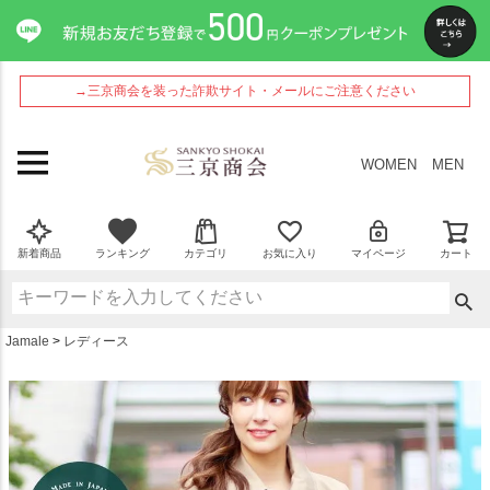
ペー
ジト
ップ
へ
→三京商会を装った詐欺サイト・メールにご注意ください
WOMEN
MEN
新着商品
ランキング
カテゴリ
お気に入り
マイページ
カート
Jamale
レディース