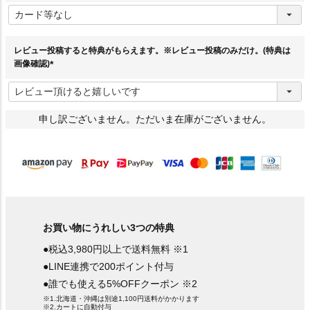
(
必
須
)
レビュー投稿すると特典がもらえます。※レビュー投稿のみだけ。(特典は
画像確認)
(
必
須
)
申し訳ございません。ただいま在庫がございません。
お買い物にうれしい3つの特典
●税込3,980円以上で送料無料 ※1
●LINE連携で200ポイント付与
●誰でも使える5%OFFクーポン ※2
※1.北海道・沖縄は別途1,100円送料がかかります
※2.カートに自動付与