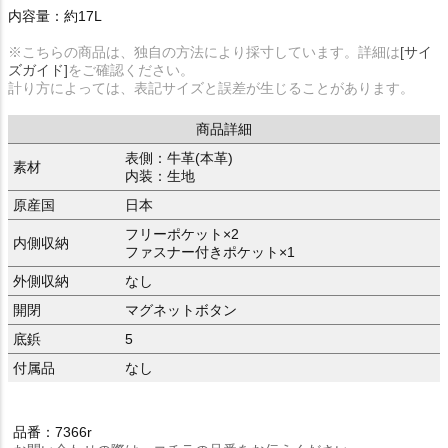
内容量：約17L
※こちらの商品は、独自の方法により採寸しています。詳細は
[サイ
ズガイド]
をご確認ください。
計り方によっては、表記サイズと誤差が生じることがあります。
商品詳細
表側：牛革(本革)
素材
内装：生地
原産国
日本
フリーポケット×2
内側収納
ファスナー付きポケット×1
外側収納
なし
開閉
マグネットボタン
底鋲
5
付属品
なし
品番：7366r