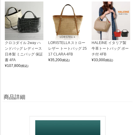
クロコダイル 2way ハ
LORISTELLA ストロー
HALEINE イタリア製
ンドバッグ レディース
レザー トートバッグ 25
牛革トートバッグ ポー
日本製 ミニバッグ 保証
17 CLARA 4FB
チ付 4FB
書 4FA
¥
35,200
¥
33,000
(税込)
(税込)
¥
107,800
(税込)
商品詳細