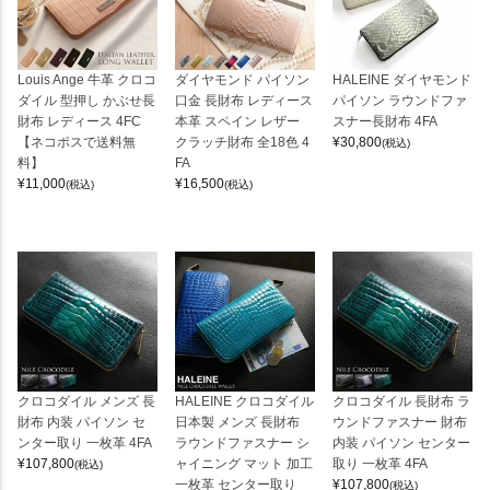
Louis Ange 牛革 クロコ
ダイヤモンド パイソン
HALEINE ダイヤモンド
ダイル 型押し かぶせ長
口金 長財布 レディース
パイソン ラウンドファ
財布 レディース 4FC
本革 スペイン レザー
スナー長財布 4FA
【ネコポスで送料無
クラッチ財布 全18色 4
¥
30,800
(税込)
料】
FA
¥
11,000
¥
16,500
(税込)
(税込)
クロコダイル メンズ 長
HALEINE クロコダイル
クロコダイル 長財布 ラ
財布 内装 パイソン セ
日本製 メンズ 長財布
ウンドファスナー 財布
ンター取り 一枚革 4FA
ラウンドファスナー シ
内装 パイソン センター
¥
107,800
ャイニング マット 加工
取り 一枚革 4FA
(税込)
一枚革 センター取り
¥
107,800
(税込)