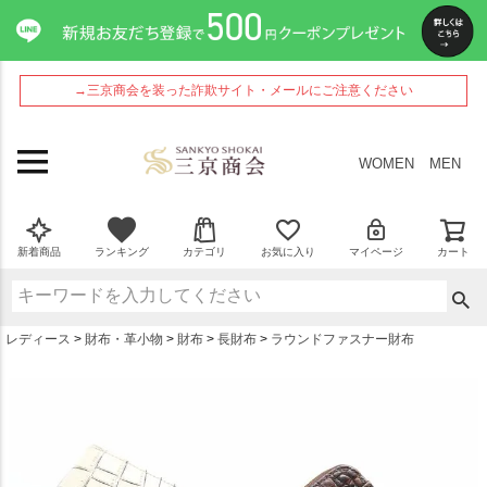
ペー
ジト
ップ
へ
→三京商会を装った詐欺サイト・メールにご注意ください
WOMEN
MEN
新着商品
ランキング
カテゴリ
お気に入り
マイページ
カート
レディース
財布・革小物
財布
長財布
ラウンドファスナー財布