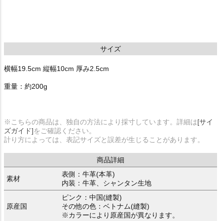
サイズ
横幅19.5cm 縦幅10cm 厚み2.5cm
重量：約200g
※こちらの商品は、独自の方法により採寸しています。詳細は
[サイ
ズガイド]
をご確認ください。
計り方によっては、表記サイズと誤差が生じることがあります。
商品詳細
表側：牛革(本革)
素材
内装：牛革、シャンタン生地
ピンク：中国(縫製)
原産国
その他の色：ベトナム(縫製)
※カラーにより原産国が異なります。