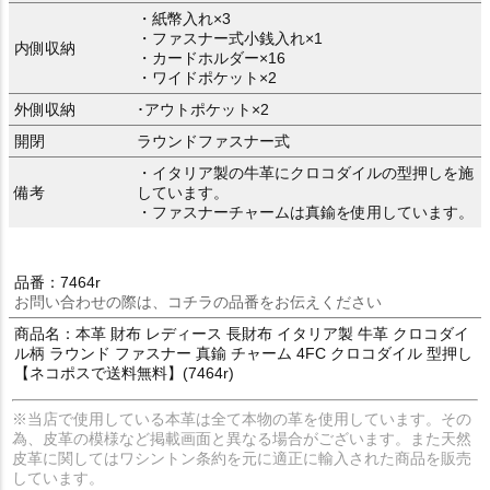
・紙幣入れ×3
・ファスナー式小銭入れ×1
内側収納
・カードホルダー×16
・ワイドポケット×2
外側収納
･アウトポケット×2
開閉
ラウンドファスナー式
・イタリア製の牛革にクロコダイルの型押しを施
備考
しています。
・ファスナーチャームは真鍮を使用しています。
品番：7464r
お問い合わせの際は、コチラの品番をお伝えください
商品名：本革 財布 レディース 長財布 イタリア製 牛革 クロコダイ
ル柄 ラウンド ファスナー 真鍮 チャーム 4FC クロコダイル 型押し
【ネコポスで送料無料】(7464r)
※当店で使用している本革は全て本物の革を使用しています。その
為、皮革の模様など掲載画面と異なる場合がございます。また天然
皮革に関してはワシントン条約を元に適正に輸入された商品を販売
しています。