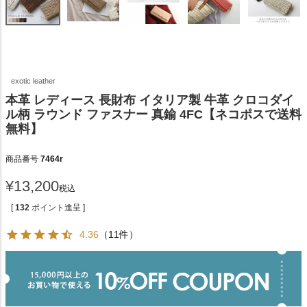
exotic leather
本革 レディース 長財布 イタリア製 牛革 クロコダイ
ル柄 ラウンド ファスナー 真鍮 4FC【ネコポスで送料
無料】
商品番号
7464r
¥
13,200
税込
[
132
ポイント進呈 ]
4.36
（11件）