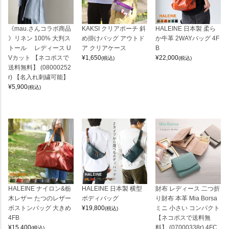
《mau.さんコラボ商品
KAKSI クリアポーチ 斜
HALEINE 日本製 柔ら
》リネン 100% 大判ス
め掛けバッグ アウトド
か牛革 2WAYバッグ 4F
トール レディース U
ア クリアケース
B
Vカット 【ネコポスで
¥
1,650
¥
22,000
(税込)
(税込)
送料無料】 (08000252
r) 【名入れ刺繍可能】
¥
5,900
(税込)
HALEINE ナイロン&栃
HALEINE 日本製 横型
財布 レディース 二つ折
木レザー たつのレザー
ボディバッグ
り財布 本革 Mia Borsa
ボストンバッグ 大きめ
¥
19,800
ミニ 小さい コンパクト
(税込)
4FB
【ネコポスで送料無
¥
15,400
料】 (07000338r) 4FC
(税込)