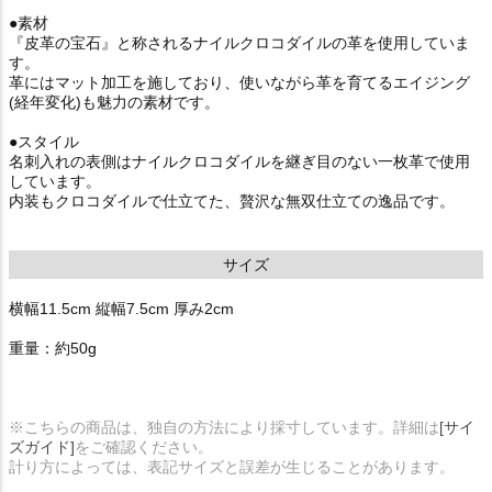
●素材
『皮革の宝石』と称されるナイルクロコダイルの革を使用していま
す。
革にはマット加工を施しており、使いながら革を育てるエイジング
(経年変化)も魅力の素材です。
●スタイル
名刺入れの表側はナイルクロコダイルを継ぎ目のない一枚革で使用
しています。
内装もクロコダイルで仕立てた、贅沢な無双仕立ての逸品です。
サイズ
横幅11.5cm 縦幅7.5cm 厚み2cm
重量：約50g
※こちらの商品は、独自の方法により採寸しています。詳細は
[サイ
ズガイド]
をご確認ください。
計り方によっては、表記サイズと誤差が生じることがあります。