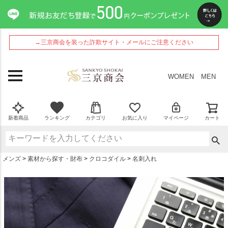
ペー
ジト
ップ
へ
→三京商会を装った詐欺サイト・メールにご注意ください
WOMEN
MEN
新着商品
ランキング
カテゴリ
お気に入り
マイページ
カート
メンズ
素材から探す・財布
クロコダイル
名刺入れ