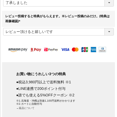
必
須
)
レビュー投稿すると特典がもらえます。※レビュー投稿のみだけ。(特典は
画像確認)
(
必
須
)
お買い物にうれしい3つの特典
●税込3,980円以上で送料無料 ※1
●LINE連携で200ポイント付与
●誰でも使える5%OFFクーポン ※2
※1.北海道・沖縄は別途1,100円送料がかかります
※2.カートに自動付与
→返品について