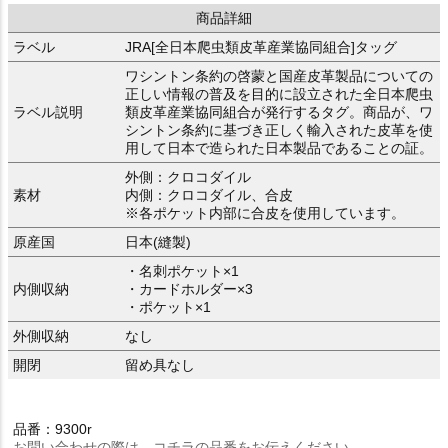
商品詳細
ラベル
JRA[全日本爬虫類皮革産業協同組合]タッグ
ワシントン条約の啓蒙と国産皮革製品についての
正しい情報の普及を目的に設立された全日本爬虫
ラベル説明
類皮革産業協同組合が発行するタグ。商品が、ワ
シントン条約に基づき正しく輸入された皮革を使
用して日本で造られた日本製品であることの証。
外側：クロコダイル
素材
内側：クロコダイル、合皮
※各ポケット内部に合皮を使用しています。
原産国
日本(縫製)
・名刺ポケット×1
内側収納
・カードホルダー×3
・ポケット×1
外側収納
なし
開閉
留め具なし
品番：9300r
お問い合わせの際は、コチラの品番をお伝えください