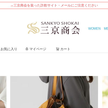
→三京商会を装った詐欺サイト・メールにご注意ください
WOMEN
M
検索
お気に入り
マイページ
カート