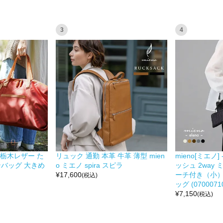
3
4
ン&栃木レザー た
リュック 通勤 本革 牛革 薄型 mien
mieno[ミエノ]
ンバッグ 大きめ
o ミエノ spira スピラ
ッシュ 2way
¥
17,600
ーチ付き（小）
(税込)
ッグ (07000710
¥
7,150
(税込)