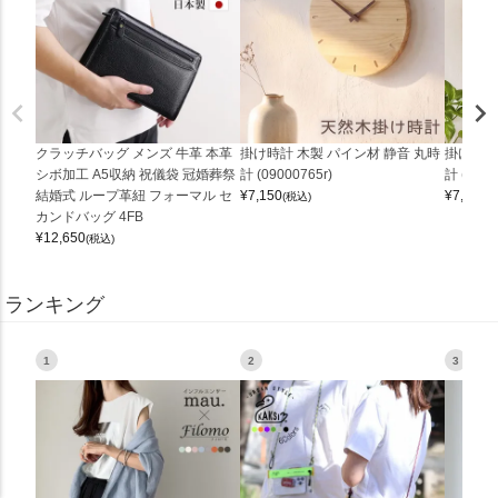
クラッチバッグ メンズ 牛革 本革
掛け時計 木製 パイン材 静音 丸時
掛け時計
シボ加工 A5収納 祝儀袋 冠婚葬祭
計 (09000765r)
計 (0900
結婚式 ループ革紐 フォーマル セ
¥
7,150
¥
7,150
(税込)
(
カンドバッグ 4FB
¥
12,650
(税込)
ランキング
1
2
3