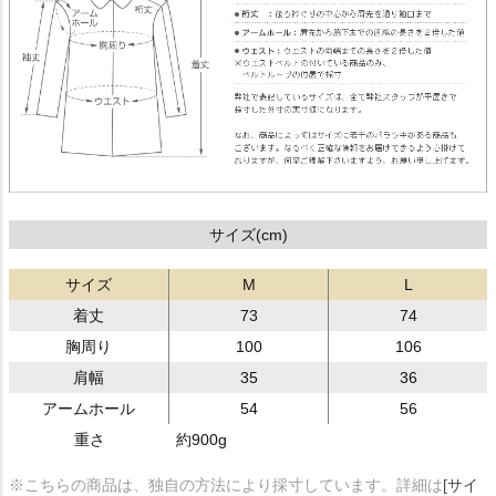
サイズ(cm)
サイズ
M
L
着丈
73
74
胸周り
100
106
肩幅
35
36
アームホール
54
56
重さ
約900g
※こちらの商品は、独自の方法により採寸しています。詳細は
[サイ