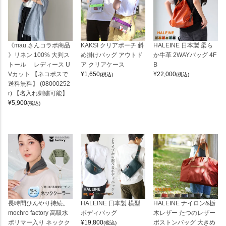
《mau.さんコラボ商品
KAKSI クリアポーチ 斜
HALEINE 日本製 柔ら
》リネン 100% 大判ス
め掛けバッグ アウトド
か牛革 2WAYバッグ 4F
トール レディース U
ア クリアケース
B
Vカット 【ネコポスで
¥
1,650
¥
22,000
(税込)
(税込)
送料無料】 (08000252
r) 【名入れ刺繍可能】
¥
5,900
(税込)
長時間ひんやり持続。
HALEINE 日本製 横型
HALEINE ナイロン&栃
mochro factory 高吸水
ボディバッグ
木レザー たつのレザー
ポリマー入り ネックク
¥
19,800
ボストンバッグ 大きめ
(税込)