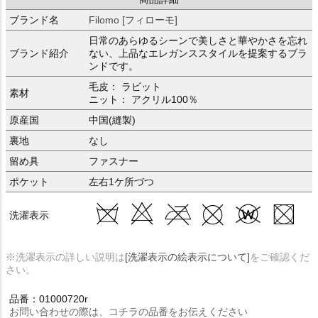
ブランド名
Filomo [フィローモ]
日常のあらゆるシーンで美しさと華やかさを忘れ
ブランド紹介
ない、上品なエレガンススタイルを提案するブラ
ンドです。
毛皮： ラビット
素材
ニット： アクリル100％
原産国
中国(縫製)
裏地
なし
留め具
ファスナー
ポケット
左右1ケ所づつ
洗濯表示
※洗濯表示の詳しい説明は
[洗濯表示の絵表示について]
をご確認くだ
さい。
品番：01000720r
お問い合わせの際は、コチラの品番をお伝えください