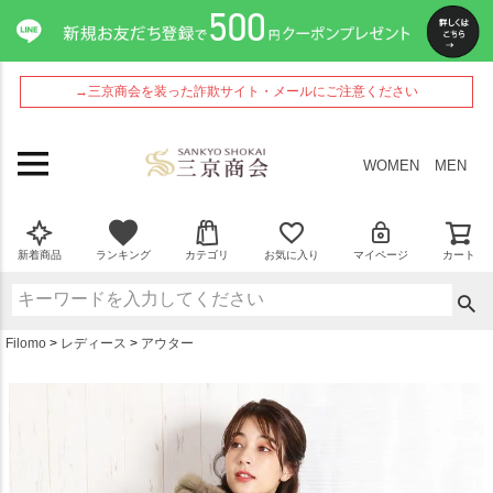
ペー
ジト
ップ
へ
→三京商会を装った詐欺サイト・メールにご注意ください
WOMEN
MEN
新着商品
ランキング
カテゴリ
お気に入り
マイページ
カート
Filomo
レディース
アウター