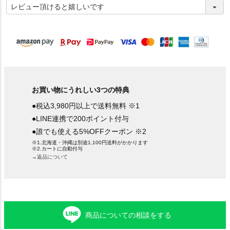
必
須
)
お買い物にうれしい3つの特典
●税込3,980円以上で送料無料 ※1
●LINE連携で200ポイント付与
●誰でも使える5%OFFクーポン ※2
※1.北海道・沖縄は別途1,100円送料がかかります
※2.カートに自動付与
→返品について
商品についての相談をする