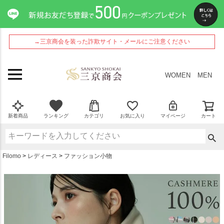
ペー
ジト
ップ
へ
→三京商会を装った詐欺サイト・メールにご注意ください
WOMEN
MEN
新着商品
ランキング
カテゴリ
お気に入り
マイページ
カート
Filomo
レディース
ファッション小物