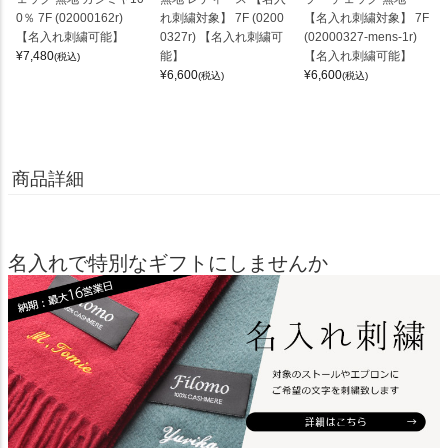
0％ 7F (02000162r)
れ刺繍対象】 7F (0200
【名入れ刺繍対象】 7F
【名入れ刺繍可能】
0327r) 【名入れ刺繍可
(02000327-mens-1r)
¥
7,480
能】
【名入れ刺繍可能】
(税込)
¥
6,600
¥
6,600
(税込)
(税込)
商品詳細
名入れで特別なギフトにしませんか