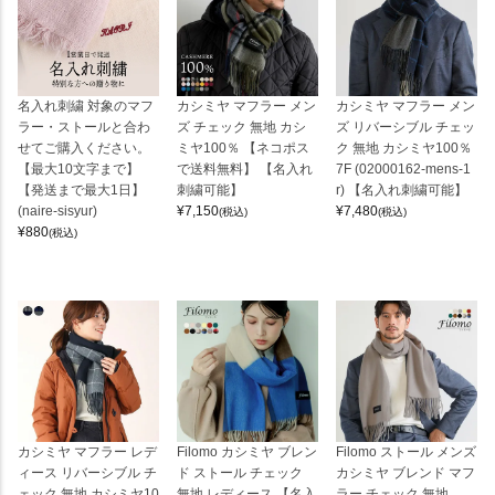
名入れ刺繍 対象のマフ
カシミヤ マフラー メン
カシミヤ マフラー メン
ラー・ストールと合わ
ズ チェック 無地 カシ
ズ リバーシブル チェッ
せてご購入ください。
ミヤ100％ 【ネコポス
ク 無地 カシミヤ100％
【最大10文字まで】
で送料無料】 【名入れ
7F (02000162-mens-1
【発送まで最大1日】
刺繍可能】
r) 【名入れ刺繍可能】
(naire-sisyur)
¥
7,150
¥
7,480
(税込)
(税込)
¥
880
(税込)
カシミヤ マフラー レデ
Filomo カシミヤ ブレン
Filomo ストール メンズ
ィース リバーシブル チ
ド ストール チェック
カシミヤ ブレンド マフ
ェック 無地 カシミヤ10
無地 レディース 【名入
ラー チェック 無地