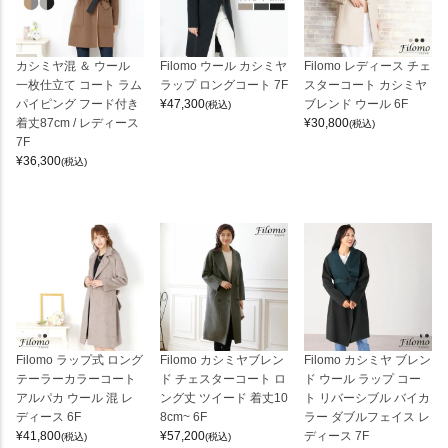
カシミヤ混 ＆ ウール
Filomo ウール カシミヤ
Filomo レディース チェ
一枚仕立て コート ラム
ラップ ロングコート 7F
スターコート カシミヤ
パイピング フード付き
¥
47,300
ブレンド ウール 6F
(税込)
着丈87cm / レディース
¥
30,800
(税込)
7F
¥
36,300
(税込)
Filomo ラップ式 ロング
Filomo カシミヤブレン
Filomo カシミヤ ブレン
テーラーカラーコート
ド チェスターコート ロ
ド ウール ラップ コー
アルパカ ウール 混 レ
ング丈 ツイード 着丈10
ト リバーシブル バイカ
ディース 6F
8cm~ 6F
ラー ダブルフェイス レ
¥
41,800
¥
57,200
ディース 7F
(税込)
(税込)