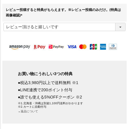
須
)
レビュー投稿すると特典がもらえます。※レビュー投稿のみだけ。(特典は
画像確認)
(
必
須
)
お買い物にうれしい3つの特典
●税込3,980円以上で送料無料 ※1
●LINE連携で200ポイント付与
●誰でも使える5%OFFクーポン ※2
※1.北海道・沖縄は別途1,100円送料がかかります
※2.カートに自動付与
→返品について