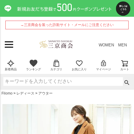
ペー
ジト
ップ
へ
→三京商会を装った詐欺サイト・メールにご注意ください
WOMEN
MEN
新着商品
ランキング
カテゴリ
お気に入り
マイページ
カート
Filomo
レディース
アウター