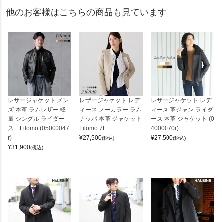
他のお客様はこちらの商品も見ています
レザージャケット メン
レザージャケット レデ
レザージャケット レデ
ズ 本革 ラムレザー 軽
ィース ノーカラー ラム
ィース 革ジャン ライダ
量 シングル ライダー
ナッパ 本革 ジャケット
ース 本革 ジャケット (0
ス Filomo (05000047
Filomo 7F
4000070r)
r)
¥
27,500
¥
27,500
(税込)
(税込)
¥
31,900
(税込)