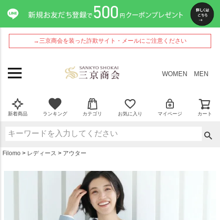
ペー
ジト
ップ
へ
→三京商会を装った詐欺サイト・メールにご注意ください
WOMEN
MEN
新着商品
ランキング
カテゴリ
お気に入り
マイページ
カート
Filomo
レディース
アウター