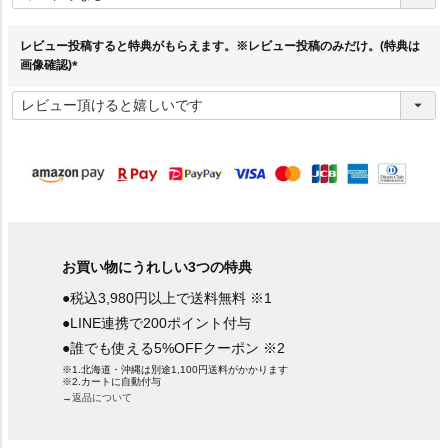
須
)
レビュー投稿すると特典がもらえます。※レビュー投稿のみだけ。(特典は
画像確認)
(
必
須
)
お買い物にうれしい3つの特典
●税込3,980円以上で送料無料 ※1
●LINE連携で200ポイント付与
●誰でも使える5%OFFクーポン ※2
※1.北海道・沖縄は別途1,100円送料がかかります
※2.カートに自動付与
→返品について