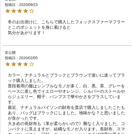
投稿日
2020/09/23
冬のお出掛けに、こちらで購入したフォックスファーマフラー
とこのポシェットを身に着けると

非公開
投稿日
2020/02/05
カラー、ナチュラルとブラックとブラウンで迷いに迷ってブラ
ック購入しました。

普段着用の服はシンプルなモノが多く、白、黒、茶、グレーを
ベースに差し色でイエローやオレンジ、シルバーのストールや
らジュエリー、帽子、パンプスで華やかさをプラスしていま
す。

最近、ナチュラルパイソンの財布を貴店で購入しましたこたも
あり、バッグはブラックにしました。地味かな？と思いました
が良かったです。

大きめの長財布も《革が柔らかいので》難なく入りました。コ
ンパクトに見えますが、結構なモノが入ります。長財布、スマ