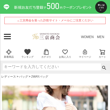
ペー
ジト
ップ
へ
→三京商会を装った詐欺サイト・メールにご注意ください
WOMEN
MEN
新着商品
ランキング
カテゴリ
お気に入り
マイページ
カート
レディース
バッグ
2WAYバッグ