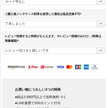
必
須
)
ご購入後メンテナンス剤等を使用した場合は返品交換不可
(
必
須
)
レビュー投稿すると特典がもらえます。※レビュー投稿のみだけ。(特典は
画像確認)
(
必
須
)
お買い物にうれしい3つの特典
●税込3,980円以上で送料無料 ※1
●LINE連携で200ポイント付与