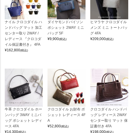
ナイル クロコダイル ハ
ダイヤモンドパイソン
ヒマラヤ クロコダイル
ンドバッグ マット 加工
ポシェット 2WAY ミニ
メンズ ミニ トートバッ
センター取り 2WAY /
バッグ 5F
グ 4FA
レディース 『クロコダ
¥
9,900
¥
209,000
(税込)
(税込)
イル保証書付き』 4FA
¥
162,800
(税込)
牛革 クロコダイル ホー
クロコダイル お財布 ポ
クロコダイル ハンドバ
ンバッグ 3WAY ミニバ
シェット レディース 4F
ッグ レディース 2WAY
ッグ ポシェット レディ
A
センター取り マット 保
ース 4FA
¥
52,800
証書付き 4FA
(税込)
¥
14,300
¥
198,000
(税込)
(税込)