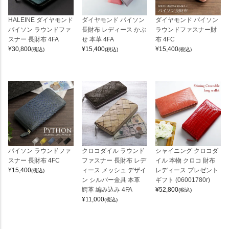
HALEINE ダイヤモンド
ダイヤモンド パイソン
ダイヤモンド パイソン
パイソン ラウンドファ
長財布 レディース かぶ
ラウンドファスナー財
スナー 長財布 4FA
せ 本革 4FA
布 4FC
¥
30,800
¥
15,400
¥
15,400
(税込)
(税込)
(税込)
パイソン ラウンドファ
クロコダイル ラウンド
シャイニング クロコダ
スナー 長財布 4FC
ファスナー 長財布 レデ
イル 本物 クロコ 財布
¥
15,400
ィース メッシュ デザイ
レディース プレゼント
(税込)
ン シルバー金具 本革
ギフト (06001780r)
鰐革 編み込み 4FA
¥
52,800
(税込)
¥
11,000
(税込)