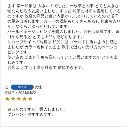
まず 第一印象は 大きい！でした。一枚革との事 とても大きな
蛇なんだろうと思いました。ずっと 蛇革の財布を愛用している
のですが 他店の商品と違い内張が しっかりしているので 若干
の重みは感じます。カードの収納もたくさんあるし 札束も入り
そうなくらいゆったりしています。

パールベェージュピンクを購入しました。お色も綺麗です。遠
目から見ると とても上品な感じがします。

ショップサイトの写真は 私的には ゴールドに近いように感じ
ましたが カラー名称そのまま 派手ではない光り方のベージュ
ピンクです。

使い込めば また印象も変わっていくと思いますので とても楽
しみです。

1
女性
購入者
投稿日
2024/04/22
迷ったのですが、購入しました。

プレゼントおすすめです。