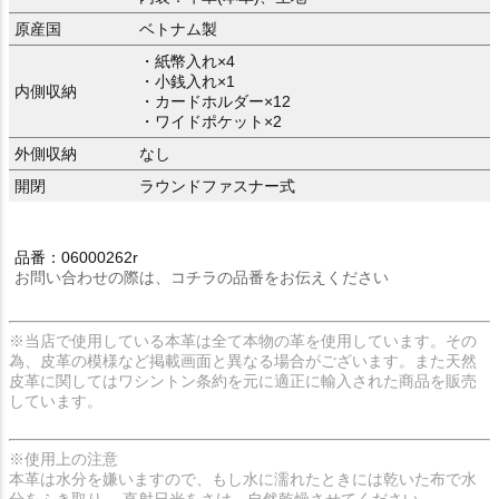
原産国
ベトナム製
・紙幣入れ×4
・小銭入れ×1
内側収納
・カードホルダー×12
・ワイドポケット×2
外側収納
なし
開閉
ラウンドファスナー式
品番：06000262r
お問い合わせの際は、コチラの品番をお伝えください
※当店で使用している本革は全て本物の革を使用しています。その
為、皮革の模様など掲載画面と異なる場合がございます。また天然
皮革に関してはワシントン条約を元に適正に輸入された商品を販売
しています。
※使用上の注意
本革は水分を嫌いますので、もし水に濡れたときには乾いた布で水