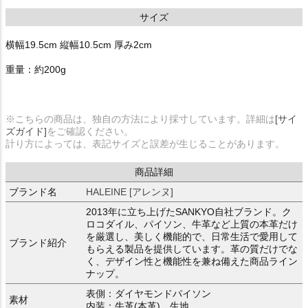
サイズ
横幅19.5cm 縦幅10.5cm 厚み2cm
重量：約200g
※こちらの商品は、独自の方法により採寸しています。詳細は
[サイ
ズガイド]
をご確認ください。
計り方によっては、表記サイズと誤差が生じることがあります。
商品詳細
ブランド名
HALEINE [アレンヌ]
2013年に立ち上げたSANKYO自社ブランド。ク
ロコダイル、パイソン、牛革など上質の本革だけ
を厳選し、美しく機能的で、日常生活で愛用して
ブランド紹介
もらえる製品を提供しています。革の質だけでな
く、デザイン性と機能性を兼ね備えた商品ライン
ナップ。
表側：ダイヤモンドパイソン
素材
内装：牛革(本革)、生地