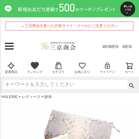
ペー
ジト
ップ
へ
→三京商会を装った詐欺サイト・メールにご注意ください
WOMEN
MEN
新着商品
ランキング
カテゴリ
お気に入り
マイページ
カート
HALEINE
レディース
財布