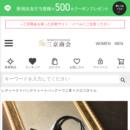
ペー
ジト
ップ
へ
→三京商会を装った詐欺サイト・メールにご注意ください
WOMEN
MEN
新着商品
ランキング
カテゴリ
お気に入り
マイページ
カート
レディース
バッグ
トートバッグ
ワニ革
クロコダイル