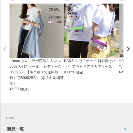
《mau.さんコラボ商品 》リネン 1
KAKSI クリアポーチ 斜め掛けバ
HALEI
00% 大判ストール レディース
ッグ アウトドア クリアケース
Yバッグ 
UVカット 【ネコポスで送料無
¥
1,650
¥
22,000
(税込)
料】 (08000252r) 【名入れ刺繍可
能】
¥
5,900
(税込)
ITEM
商品一覧