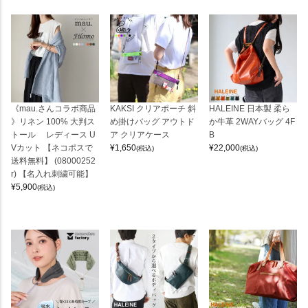
《mau.さんコラボ商品
KAKSI クリアポーチ 斜
HALEINE 日本製 柔ら
》リネン 100% 大判ス
め掛けバッグ アウトド
か牛革 2WAYバッグ 4F
トール レディース U
ア クリアケース
B
Vカット 【ネコポスで
¥
1,650
¥
22,000
(税込)
(税込)
送料無料】 (08000252
r) 【名入れ刺繍可能】
¥
5,900
(税込)