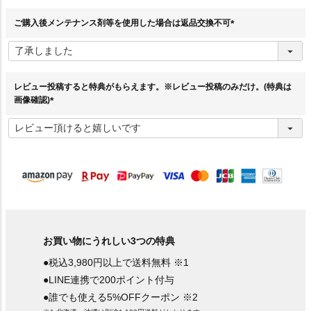
)
ご購入後メンテナンス剤等を使用した場合は返品交換不可
(
必
須
)
レビュー投稿すると特典がもらえます。※レビュー投稿のみだけ。(特典は
画像確認)
(
必
須
)
お買い物にうれしい3つの特典
●税込3,980円以上で送料無料 ※1
●LINE連携で200ポイント付与
●誰でも使える5%OFFクーポン ※2