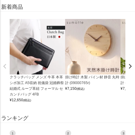
新着商品
クラッチバッグ メンズ 牛革 本革
掛け時計 木製 パイン材 静音 丸時
掛け時計
シボ加工 A5収納 祝儀袋 冠婚葬祭
計 (09000765r)
計 (0900
結婚式 ループ革紐 フォーマル セ
¥
7,150
¥
7,150
(税込)
(
カンドバッグ 4FB
¥
12,650
(税込)
ランキング
1
2
3