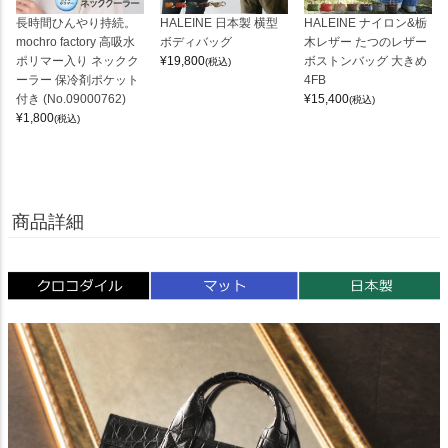
長時間ひんやり持続。
HALEINE 日本製 横型
HALEINE ナイロン&栃
mochro factory 高吸水
ボディバッグ
木レザー たつのレザー
ポリマー入り ネックク
¥
19,800
ボストンバッグ 大きめ
(税込)
ーラー 保冷剤ポケット
4FB
付き (No.09000762)
¥
15,400
(税込)
¥
1,800
(税込)
商品詳細