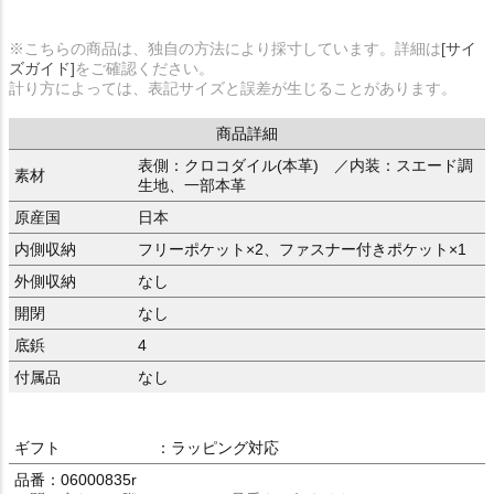
※こちらの商品は、独自の方法により採寸しています。詳細は
[サイ
ズガイド]
をご確認ください。
計り方によっては、表記サイズと誤差が生じることがあります。
商品詳細
表側：クロコダイル(本革) ／内装：スエード調
素材
生地、一部本革
原産国
日本
内側収納
フリーポケット×2、ファスナー付きポケット×1
外側収納
なし
開閉
なし
底鋲
4
付属品
なし
ギフト
：ラッピング対応
品番：06000835r