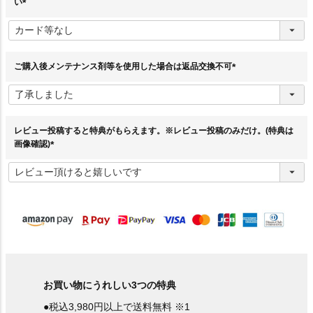
い
(
必
須
)
ご購入後メンテナンス剤等を使用した場合は返品交換不可
(
必
須
)
レビュー投稿すると特典がもらえます。※レビュー投稿のみだけ。(特典は
画像確認)
(
必
須
)
お買い物にうれしい3つの特典
●税込3,980円以上で送料無料 ※1