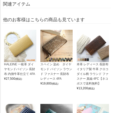
関連アイテム
他のお客様はこちらの商品も見ています
HALEINE 一枚革 ダイ
スペイン 染め ダイヤ
本革 レディース 長財布
ヤモンドパイソン 長財
モンド パイソン ラウン
イタリア製 牛革 クロコ
布 内側牛革仕立て 4FA
ド ファスナー 長財布
ダイル柄 ラウンド ファ
¥
27,500
レディース 4FA
スナー 真鍮 4FC【ネコ
(税込)
¥
19,800
ポスで送料無料】
(税込)
¥
13,200
(税込)