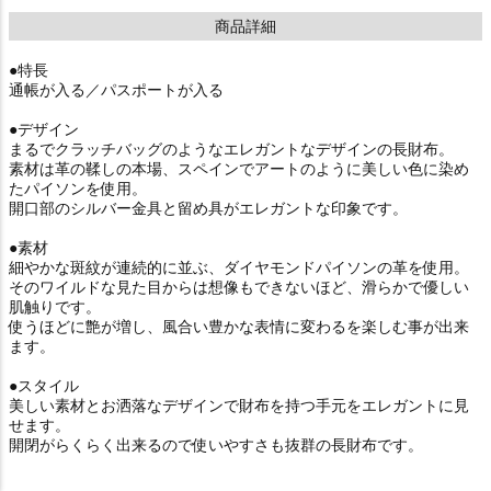
商品詳細
●特長
通帳が入る／パスポートが入る
●デザイン
まるでクラッチバッグのようなエレガントなデザインの長財布。
素材は革の鞣しの本場、スペインでアートのように美しい色に染め
たパイソンを使用。
開口部のシルバー金具と留め具がエレガントな印象です。
●素材
細やかな斑紋が連続的に並ぶ、ダイヤモンドパイソンの革を使用。
そのワイルドな見た目からは想像もできないほど、滑らかで優しい
肌触りです。
使うほどに艶が増し、風合い豊かな表情に変わるを楽しむ事が出来
ます。
●スタイル
美しい素材とお洒落なデザインで財布を持つ手元をエレガントに見
せます。
開閉がらくらく出来るので使いやすさも抜群の長財布です。