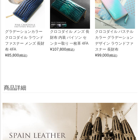
グラデーションカラー
クロコダイル メンズ 長
クロコダイル パステル
クロコダイル ラウンド
財布 内装 パイソン セ
カラー グラデーション
ファスナー メンズ 長財
ンター取り 一枚革 4FA
デザイン ラウンドファ
布 4FA
¥
107,800
スナー 長財布
(税込)
¥
85,800
¥
99,000
(税込)
(税込)
商品詳細