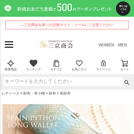
ペー
ジト
ップ
へ
→三京商会を装った詐欺サイト・メールにご注意ください
WOMEN
MEN
新着商品
ランキング
カテゴリ
お気に入り
マイページ
カート
レディース
財布・革小物
財布
長財布