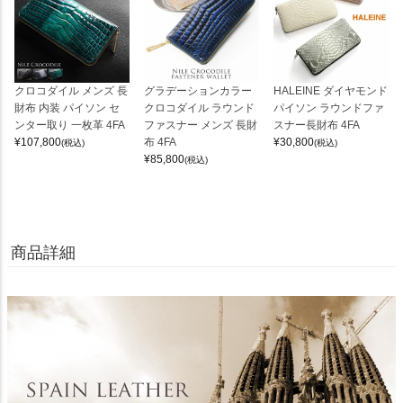
クロコダイル メンズ 長
グラデーションカラー
HALEINE ダイヤモンド
財布 内装 パイソン セ
クロコダイル ラウンド
パイソン ラウンドファ
ンター取り 一枚革 4FA
ファスナー メンズ 長財
スナー長財布 4FA
¥
107,800
布 4FA
¥
30,800
(税込)
(税込)
¥
85,800
(税込)
商品詳細