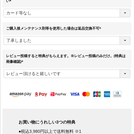
い
(
必
須
)
ご購入後メンテナンス剤等を使用した場合は返品交換不可
(
必
須
)
レビュー投稿すると特典がもらえます。※レビュー投稿のみだけ。(特典は
画像確認)
(
必
須
)
お買い物にうれしい3つの特典
●税込3,980円以上で送料無料 ※1