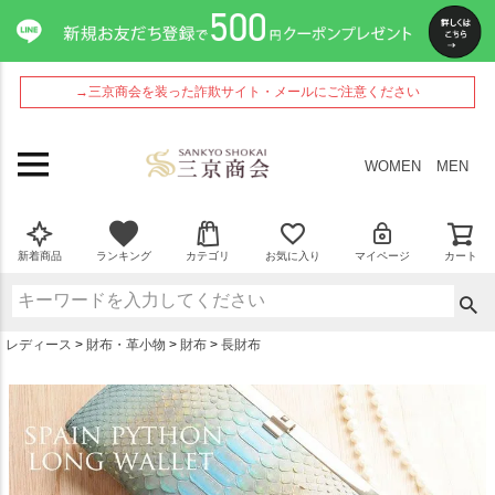
ペー
ジト
ップ
へ
→三京商会を装った詐欺サイト・メールにご注意ください
WOMEN
MEN
新着商品
ランキング
カテゴリ
お気に入り
マイページ
カート
レディース
財布・革小物
財布
長財布