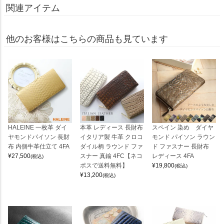
関連アイテム
他のお客様はこちらの商品も見ています
HALEINE 一枚革 ダイ
本革 レディース 長財布
スペイン 染め ダイヤ
ヤモンドパイソン 長財
イタリア製 牛革 クロコ
モンド パイソン ラウン
布 内側牛革仕立て 4FA
ダイル柄 ラウンド ファ
ド ファスナー 長財布
¥
27,500
スナー 真鍮 4FC【ネコ
レディース 4FA
(税込)
ポスで送料無料】
¥
19,800
(税込)
¥
13,200
(税込)