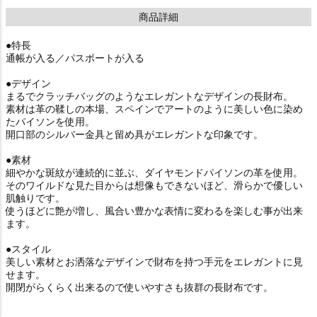
商品詳細
●特長
通帳が入る／パスポートが入る
●デザイン
まるでクラッチバッグのようなエレガントなデザインの長財布。
素材は革の鞣しの本場、スペインでアートのように美しい色に染め
たパイソンを使用。
開口部のシルバー金具と留め具がエレガントな印象です。
●素材
細やかな斑紋が連続的に並ぶ、ダイヤモンドパイソンの革を使用。
そのワイルドな見た目からは想像もできないほど、滑らかで優しい
肌触りです。
使うほどに艶が増し、風合い豊かな表情に変わるを楽しむ事が出来
ます。
●スタイル
美しい素材とお洒落なデザインで財布を持つ手元をエレガントに見
せます。
開閉がらくらく出来るので使いやすさも抜群の長財布です。