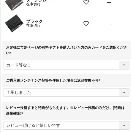
—
在庫切れ
ブラック
—
在庫切れ
お客様にて別ページの有料ギフトを購入頂いた方のみカードをご選択くださ
い
(
必
須
)
ご購入後メンテナンス剤等を使用した場合は返品交換不可
(
必
須
)
レビュー投稿すると特典がもらえます。※レビュー投稿のみだけ。(特典は
画像確認)
(
必
須