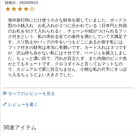
投稿日
2020/09/15
海外旅行時にだけ使う小さな財布を探していました。ボックス
型の小銭入れ、お札入れが２つに分かれている（日本円と外国
のお札を分けて入れられる）、チェーンや紐がつけられるフッ
ク付きという、私の求める全ての条件を満たしていて大満足で
す。スリ防止やバッグの中をいつもどこにあるか探す私には、
フック付きの財布は本当に有難いです。カード入れは３つです
が、沢山持ち歩かない私には十分です。ベージュを購入しまし
た。ちょっと濃い目で、汚れが目立たず、また内側のピンク色
がとてもキュートです。クロコダイルと言ってもマットなの
で、カジュアルで変に目立ちません。小柄な私の片手にすっぽ
すべてのレビューを見る
レビューを書く
関連アイテム