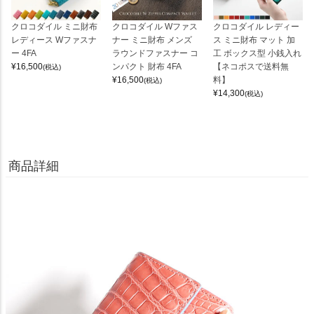
クロコダイル ミニ財布
クロコダイル Wファス
クロコダイル レディー
レディース Wファスナ
ナー ミニ財布 メンズ
ス ミニ財布 マット 加
ー 4FA
ラウンドファスナー コ
工 ボックス型 小銭入れ
¥
16,500
ンパクト 財布 4FA
【ネコポスで送料無
(税込)
¥
16,500
料】
(税込)
¥
14,300
(税込)
商品詳細