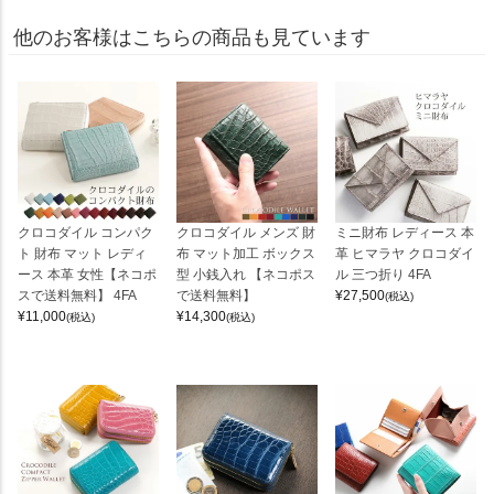
他のお客様はこちらの商品も見ています
クロコダイル コンパク
クロコダイル メンズ 財
ミニ財布 レディース 本
ト 財布 マット レディ
布 マット加工 ボックス
革 ヒマラヤ クロコダイ
ース 本革 女性【ネコポ
型 小銭入れ 【ネコポス
ル 三つ折り 4FA
スで送料無料】 4FA
で送料無料】
¥
27,500
(税込)
¥
11,000
¥
14,300
(税込)
(税込)