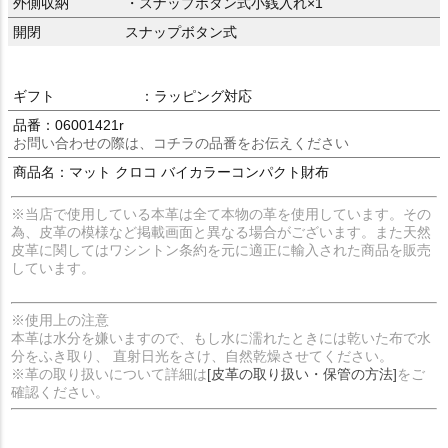
外側収納
・スナップボタン式小銭入れ×1
開閉
スナップボタン式
ギフト
：ラッピング対応
品番：06001421r
お問い合わせの際は、コチラの品番をお伝えください
商品名：マット クロコ バイカラーコンパクト財布
※当店で使用している本革は全て本物の革を使用しています。その
為、皮革の模様など掲載画面と異なる場合がございます。また天然
皮革に関してはワシントン条約を元に適正に輸入された商品を販売
しています。
※使用上の注意
本革は水分を嫌いますので、もし水に濡れたときには乾いた布で水
分をふき取り、 直射日光をさけ、自然乾燥させてください。
※革の取り扱いについて詳細は
[皮革の取り扱い・保管の方法]
をご
確認ください。