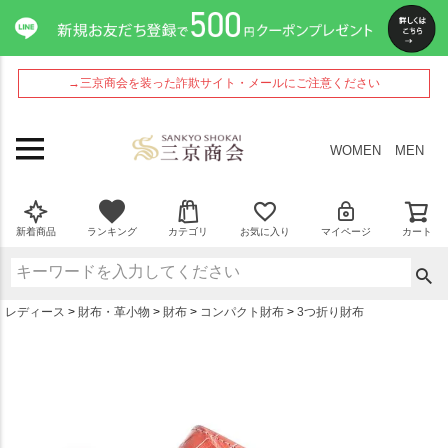
ペー
ジト
ップ
へ
→三京商会を装った詐欺サイト・メールにご注意ください
WOMEN
MEN
新着商品
ランキング
カテゴリ
お気に入り
マイページ
カート
レディース
財布・革小物
財布
コンパクト財布
3つ折り財布