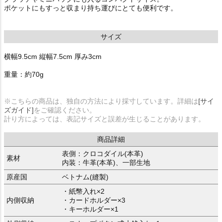
ポケットにもすっと収まり持ち運びにとても便利です。
サイズ
横幅9.5cm 縦幅7.5cm 厚み3cm
重量：約70g
※こちらの商品は、独自の方法により採寸しています。詳細は
[サイ
ズガイド]
をご確認ください。
計り方によっては、表記サイズと誤差が生じることがあります。
商品詳細
表側：クロコダイル(本革)
素材
内装：牛革(本革)、一部生地
原産国
ベトナム(縫製)
・紙幣入れ×2
内側収納
・カードホルダー×3
・キーホルダー×1