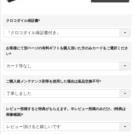
クロコダイル保証書
(
必
須
)
お客様にて別ページの有料ギフトを購入頂いた方のみカードをご選択くださ
い
(
必
須
)
ご購入後メンテナンス剤等を使用した場合は返品交換不可
(
必
須
)
レビュー投稿すると特典がもらえます。※レビュー投稿のみだけ。(特典は
画像確認)
(
必
須