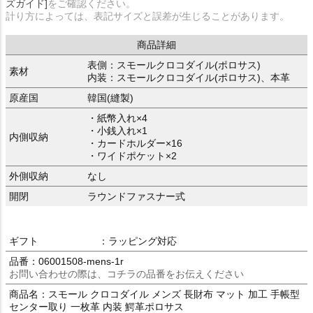
ズガイド]
をご確認ください。
計り方によっては、表記サイズと誤差が生じることがあります。
商品詳細
表側：スモールクロコダイル(ポロサス)
素材
内装：スモールクロコダイル(ポロサス)、本革
原産国
韓国(縫製)
・紙幣入れ×4
・小銭入れ×1
内側収納
・カードホルダー×16
・ワイドポケット×2
外側収納
なし
開閉
ラウンドファスナー式
ギフト
：ラッピング対応
品番：06001508-mens-1r
お問い合わせの際は、コチラの品番をお伝えください
商品名：スモール クロコダイル メンズ 長財布 マット 加工 手帳型
センター取り 一枚革 内装 鰐革ポロサス