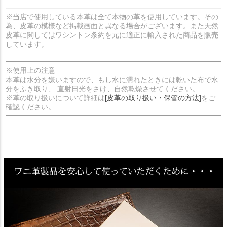
※当店で使用している本革は全て本物の革を使用しています。その
為、皮革の模様など掲載画面と異なる場合がございます。また天然
皮革に関してはワシントン条約を元に適正に輸入された商品を販売
しています。
※使用上の注意
本革は水分を嫌いますので、もし水に濡れたときには乾いた布で水
分をふき取り、 直射日光をさけ、自然乾燥させてください。
※革の取り扱いについて詳細は
[皮革の取り扱い・保管の方法]
をご
確認ください。