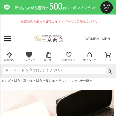
ペー
ジト
ップ
へ
→三京商会を装った詐欺サイト・メールにご注意ください
WOMEN
MEN
新着商品
ランキング
カテゴリ
お気に入り
マイページ
カート
メンズ
財布・革小物
財布
長財布
ラウンドファスナー財布