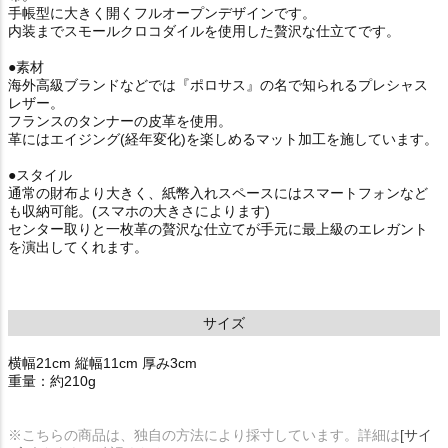
手帳型に大きく開くフルオープンデザインです。
内装までスモールクロコダイルを使用した贅沢な仕立てです。
●素材
海外高級ブランドなどでは『ポロサス』の名で知られるプレシャス
レザー。
フランスのタンナーの皮革を使用。
革にはエイジング(経年変化)を楽しめるマット加工を施しています。
●スタイル
通常の財布より大きく、紙幣入れスペースにはスマートフォンなど
も収納可能。(スマホの大きさによります)
センター取りと一枚革の贅沢な仕立てが手元に最上級のエレガント
を演出してくれます。
サイズ
横幅21cm 縦幅11cm 厚み3cm
重量：約210g
※こちらの商品は、独自の方法により採寸しています。詳細は
[サイ