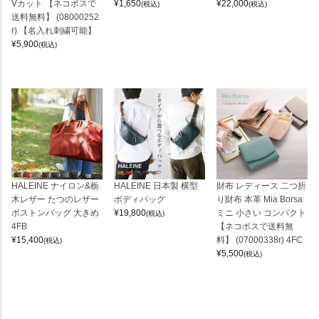
Vカット 【ネコポスで
¥
1,650
¥
22,000
(税込)
(税込)
送料無料】 (08000252
r) 【名入れ刺繍可能】
¥
5,900
(税込)
HALEINE ナイロン&栃
HALEINE 日本製 横型
財布 レディース 二つ折
木レザー たつのレザー
ボディバッグ
り財布 本革 Mia Borsa
ボストンバッグ 大きめ
¥
19,800
ミニ 小さい コンパクト
(税込)
4FB
【ネコポスで送料無
¥
15,400
料】 (07000338r) 4FC
(税込)
¥
5,500
(税込)