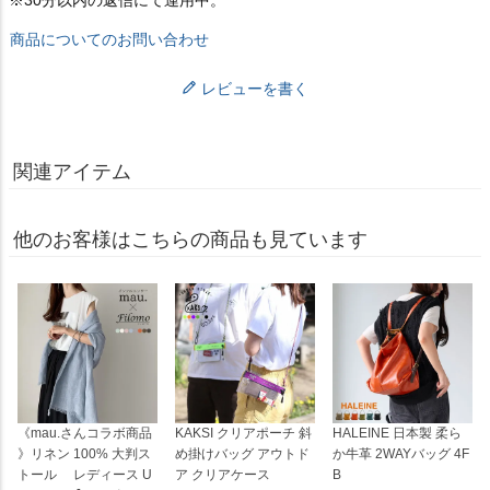
商品についてのお問い合わせ
レビューを書く
関連アイテム
他のお客様はこちらの商品も見ています
《mau.さんコラボ商品
KAKSI クリアポーチ 斜
HALEINE 日本製 柔ら
》リネン 100% 大判ス
め掛けバッグ アウトド
か牛革 2WAYバッグ 4F
トール レディース U
ア クリアケース
B