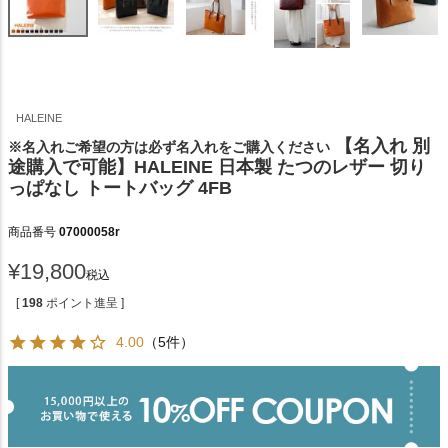
HALEINE
【名入れ 別
※名入れご希望の方は必ず名入れをご購入ください
途購入で可能】HALEINE 日本製 たつのレザー 切り
っぱなし トートバッグ 4FB
商品番号
07000058r
¥
19,800
税込
[
198
ポイント進呈 ]
4.00
（5件）