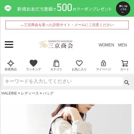
ペー
ジト
ップ
へ
→三京商会を装った詐欺サイト・メールにご注意ください
WOMEN
MEN
新着商品
ランキング
カテゴリ
お気に入り
マイページ
カート
HALEINE
レディース
バッグ