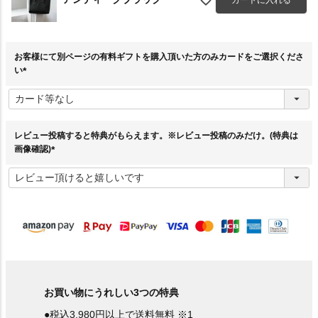
お客様にて別ページの有料ギフトを購入頂いた方のみカードをご選択くださ
い
(
必
須
)
レビュー投稿すると特典がもらえます。※レビュー投稿のみだけ。(特典は
画像確認)
(
必
須
)
お買い物にうれしい3つの特典
●税込3,980円以上で送料無料 ※1