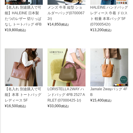
【名入れ 別途購入で可
メンズ 牛革 縦型 ショ
HALEINE ハンドバッグ
能】HALEINE 日本製
ルダーバッグ(0700067
レディース 巾着 ドロス
たつのレザー 切りっぱ
2r)
ト 軽量 本革バッグ 5F
なし トートバッグ 4FB
¥
14,850
(07000542r)
(税込)
¥
19,800
¥
13,200
(税込)
(税込)
【名入れ 別途購入で可
LORISTELLA 2WAY ハ
Jamale 2wayバッグ 4F
能】本革 トートバッグ
ンドバッグ 4FB 2527 A
B
レディース 5F
RLET (07000425-1r)
¥
15,400
(税込)
¥
16,500
¥
33,000
(税込)
(税込)