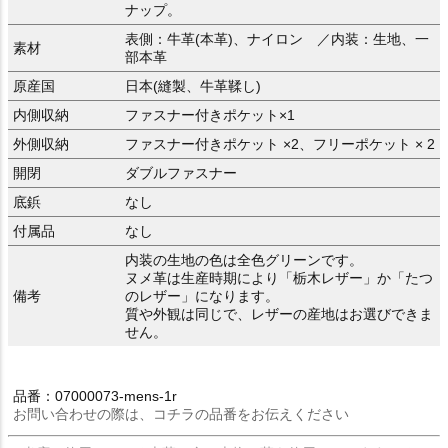
ナップ。
表側：牛革(本革)、ナイロン ／内装：生地、一
素材
部本革
原産国
日本(縫製、牛革鞣し)
内側収納
ファスナー付きポケット×1
外側収納
ファスナー付きポケット ×2、フリーポケット × 2
開閉
ダブルファスナー
底鋲
なし
付属品
なし
内装の生地の色は全色グリーンです。
ヌメ革は生産時期により「栃木レザー」か「たつ
備考
のレザー」になります。
質や外観は同じで、レザーの産地はお選びできま
せん。
品番：07000073-mens-1r
お問い合わせの際は、コチラの品番をお伝えください