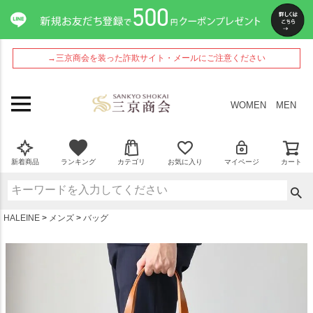
ペー
ジト
ップ
へ
→三京商会を装った詐欺サイト・メールにご注意ください
WOMEN
MEN
新着商品
ランキング
カテゴリ
お気に入り
マイページ
カート
HALEINE
メンズ
バッグ