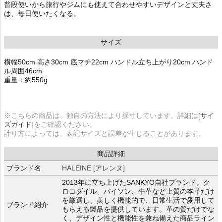
普段使いから旅行やジムにも使えて合わせやすいデザインと丈夫さ
は、毎日使いたくなる。
サイズ
横幅50cm 高さ30cm 底マチ22cm ハンドル立ち上がり20cm ハンド
ル周囲46cm
重量：約550g
※こちらの商品は、独自の方法により採寸しています。詳細は
[サイ
ズガイド]
をご確認ください。
計り方によっては、表記サイズと誤差が生じることがあります。
商品詳細
ブランド名
HALEINE [アレンヌ]
2013年に立ち上げたSANKYO自社ブランド。ク
ロコダイル、パイソン、牛革など上質の本革だけ
を厳選し、美しく機能的で、日常生活で愛用して
ブランド紹介
もらえる製品を提供しています。革の質だけでな
く、デザイン性と機能性を兼ね備えた商品ライン