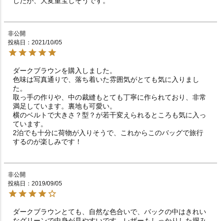
したが、大変重宝しそうです。
非公開
投稿日
2021/10/05
ダークブラウンを購入しました。

色味は写真通りで、落ち着いた雰囲気がとても気に入りまし
た。

取っ手の作りや、中の裁縫もとても丁寧に作られており、非常
満足しています。裏地も可愛い。

横のベルトで大きさ？型？が若干変えられるところも気に入っ
ています。

2泊でも十分に荷物が入りそうで、これからこのバッグで旅行
するのが楽しみです！
非公開
投稿日
2019/09/05
ダークブラウンとても、自然な色合いで、バックの中はきれい
なグリーンで中身が見やすいです、レザーもしっかりした掴み