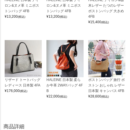
ロン&ヌメ革 ミニボス
ロン&ヌメ革 ミニボス
木レザー たつのレザー
トンバッグ 4FB
トンバッグ 4FB
ボストンバッグ 大きめ
¥
13,200
¥
13,200
4FB
(税込)
(税込)
¥
15,400
(税込)
リザード トートバッグ
HALEINE 日本製 柔ら
ボストンバッグ 旅行 ボ
レディース 日本製 4FA
か牛革 2WAYバッグ 4F
ストン おしゃれ レザー
¥
176,000
B
日本製 キャンバス 4FB
(税込)
¥
22,000
¥
28,600
(税込)
(税込)
商品詳細