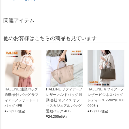
関連アイテム
他のお客様はこちらの商品も見ています
HALEINE 通勤バッグ
HALEINE サフィアーノ
HALEINE サフィアーノ
通勤 会社 バッグ サフ
レザー ハンドバッグ 通
レザー ビジネスバッグ
ィアーノレザートート
勤 会社 オフィス オフ
レディース 2WAY(0700
バッグ 4FB
ィスカジュアル バッグ
0603r)
¥
28,600
通勤バッグ 4FB
¥
19,800
(税込)
(税込)
¥
24,200
(税込)