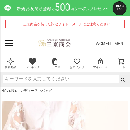
ペー
ジト
ップ
へ
→三京商会を装った詐欺サイト・メールにご注意ください
WOMEN
MEN
新着商品
ランキング
カテゴリ
お気に入り
マイページ
カート
HALEINE
レディース
バッグ