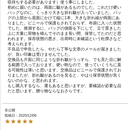
収待ちする必要があります）使う事にしました。　

初めに届いたのは、両面に皺があるものでした。これだけ硬い
バッグなのに、くっきり大きな折れ皺が入っていました。バッ
グの上部から底面にかけて縦に1本、大きな折れ線が両面にあ
りました。ビニールで保護もされておらず、布袋に入った状態
でした。推測するに、バッグの側面を下にして、立て置きした
上に大量に荷物を積んでそのまま長い間、保管してたのだと思
われます。保存状態の悪さ、出荷時に未確認という杜撰さなど
考えられます。

不良品で申告したら、やたら丁寧な文章のメールが届きました
が、良い印象は受けませんでした。

交換品も片面に同じような折れ皺がうっすら、でも見た目に解
る範囲で入っております。硬い鞄なので、使っていくうちに直
る可能性は薄いと思います。交換品はビニールで保護されてお
りましたが、折れ皺があるのを見ると、やはり保管状態が良く
ないのかな、と思われます。

もし購入するなら、運もあると思いますが、要確認が必要な品
非公開
投稿日
2020/12/06