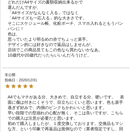
どれだけA4サイズの書類収納出来るかで

選んだんですが、

「A4サイズがなんなく入る」ではなく

「A4サイズも一応入る」的な大きさです。

そこにスケジュール帳、化粧ポーチ、スマホ入れるともうパン
パンに！

色は、

思っていたより明るめの赤でちょっと派手。

デザイン的には好きなので返品はしませんが、

店頭でこの商品見てもこの色なら買わないかなあ。

10歳代や20歳代だったらいいんだろうけど。
非公開
投稿日
2020/12/31
A4でもマチがある分、大きめで、自立する分、硬いです。　表
面に傷は付きにくそうで、目立ちにくいと思います。色も派手
過ぎず好みで、内側のピンクもかわいいと思います。

早い段階での型崩れの心配が無く、そこは良いですが、こちら
での購入は注意が必要だと思います。

初めて購入しましたが、１度交換しております。交換品もマシ
な方、という印象で再返品は面倒なので（業者指定ですし、回