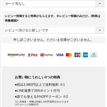
必
須
)
レビュー投稿すると特典がもらえます。※レビュー投稿のみだけ。(特典は
画像確認)
(
必
須
)
申し訳ございません。ただいま在庫がございません。
お買い物にうれしい3つの特典
●税込3,980円以上で送料無料 ※1
●LINE連携で200ポイント付与
●誰でも使える5%OFFクーポン ※2
※1.北海道・沖縄は別途1,100円送料がかかります
※2.カートに自動付与