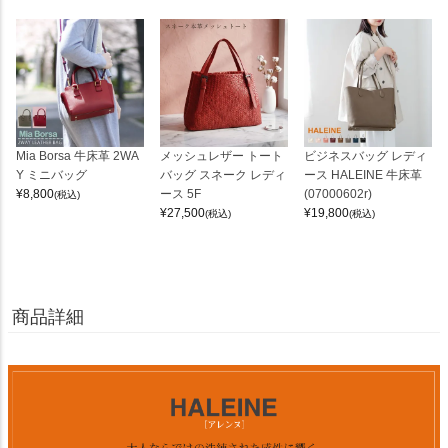
Mia Borsa 牛床革 2WA
メッシュレザー トート
ビジネスバッグ レディ
Y ミニバッグ
バッグ スネーク レディ
ース HALEINE 牛床革
¥
8,800
ース 5F
(07000602r)
(税込)
¥
27,500
¥
19,800
(税込)
(税込)
商品詳細