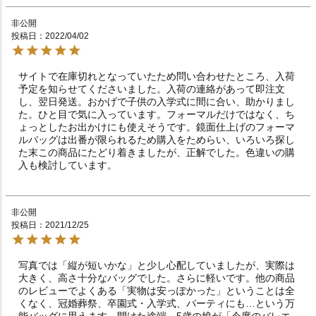
非公開
投稿日
2022/04/02
サイトで在庫切れとなっていたため問い合わせたところ、入荷
予定を知らせてくださいました。入荷の連絡があって即注文
し、翌日発送。おかげで子供の入学式に間に合い、助かりまし
た。ひと目で気に入っています。フォーマルだけではなく、ち
ょっとしたお出かけにも使えそうです。鏡面仕上げのフォーマ
ルバッグは出番が限られるため購入をためらい、いろいろ探し
た末この商品にたどり着きましたが、正解でした。色違いの購
入も検討しています。
非公開
投稿日
2021/12/25
写真では「縦が短いかな」と少し心配していましたが、実際は
大きく、高さ十分なバッグでした。さらに軽いです。他の商品
のレビューでよくある「実物は安っぽかった」ということは全
くなく、冠婚葬祭、卒園式・入学式、パーティにも…という万
能バッグに思えます。開けた途端、5歳の娘が「今度のバレエ