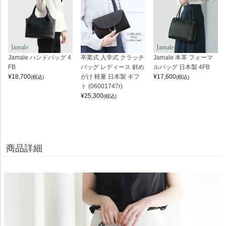
Jamale ハンドバッグ 4
卒業式 入学式 クラッチ
Jamale 本革 フォーマ
FB
バッグ レディース 斜め
ルバッグ 日本製 4FB
¥
18,700
がけ 軽量 日本製 ギフ
¥
17,600
(税込)
(税込)
ト (06001747r)
¥
25,300
(税込)
商品詳細