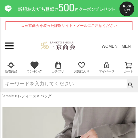
ペー
ジト
ップ
へ
→三京商会を装った詐欺サイト・メールにご注意ください
WOMEN
MEN
新着商品
ランキング
カテゴリ
お気に入り
マイページ
カート
Jamale
レディース
バッグ