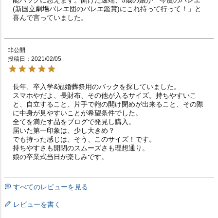
(新国立劇場バレエ団のバレエ鑑賞)にこれ持って行って！」と
喜んで言っていました。
非公開
投稿日
2021/02/05
長年、卒入学&冠婚葬祭用のバックを探していました。

スマホやだよ、長財布、その他が入るサイズ。持ちやすいこ
と、自立すること、片手で鞄の開け閉めが出来ること、その際
に中身が見やすいことが希望条件でした。

全てを満たす品をブログで発見し購入。

届いた第一印象は、少し大きめ？

でも持った感じは、そう、このサイズ！です。

持ちやすさも開閉のスムーズさも理想通り。

娘の卒業式当日が楽しみです。
すべてのレビューを見る
レビューを書く