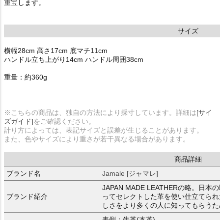
重宝します。
サイズ
横幅28cm 高さ17cm 底マチ11cm
ハンドル立ち上がり14cm ハンドル周囲38cm
重量：約360g
※こちらの商品は、独自の方法により採寸しています。詳細は
[サイ
ズガイド]
をご確認ください。
計り方によっては、表記サイズと誤差が生じることがあります。
また、色やサイズにより重さが若干異なる場合があります。
商品詳細
ブランド名
Jamale [ジャマレ]
JAPAN MADE LEATHERの略
ブランド紹介
ってセレクトした革を使い仕立てられ
しさをより多くの人に知ってもらうた
表側：牛革(本革)