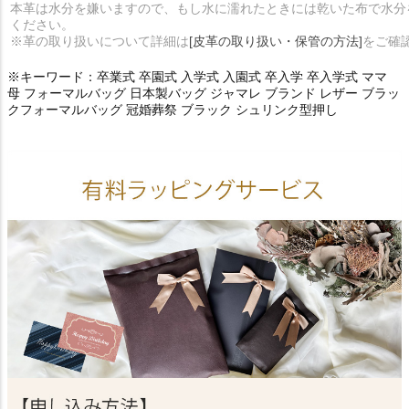
本革は水分を嫌いますので、もし水に濡れたときには乾いた布で水分
ください。
※革の取り扱いについて詳細は
[皮革の取り扱い・保管の方法]
をご確
※キーワード：卒業式 卒園式 入学式 入園式 卒入学 卒入学式 ママ
母 フォーマルバッグ 日本製バッグ ジャマレ ブランド レザー ブラッ
クフォーマルバッグ 冠婚葬祭 ブラック シュリンク型押し