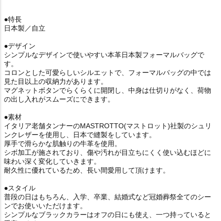
●特長
日本製／自立
●デザイン
シンプルなデザインで使いやすい本革日本製フォーマルバッグで
す。
コロンとした可愛らしいシルエットで、フォーマルバッグの中では
見た目以上の収納力があります。
マグネットボタンでらくらくに開閉し、中身は仕切りがなく、荷物
の出し入れがスムーズにできます。
●素材
イタリア老舗タンナーのMASTROTTO(マストロット)社製のシュリ
ンクレザーを使用し、日本で縫製をしています。
厚手で滑らかな肌触りの牛革を使用。
シボ加工が施されており、傷や汚れが目立ちにくく使い込むほどに
味わい深く変化していきます。
耐久性に優れているため、長い間愛用して頂けます。
●スタイル
普段の日はもちろん、入学、卒業、結婚式など冠婚葬祭全てのシー
ンでお使いいただけます。
シンプルなブラックカラーはオフの日にも使え、一つ持っていると