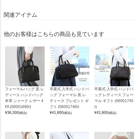
関連アイテム
他のお客様はこちらの商品も見ています
フォーマルバッグ 黒 レ
卒業式 入学式 ハンドバ
卒業式 入学式 ハンドバ
ディース ハンドバッグ
ッグ フォーマル 黒 レ
ッグ レディース フォー
本革 シャーク レザー 4
ディース プレゼント ギ
マル ギフト (06001745
FA (06001890r)
フト (06001746r)
r)
¥
36,300
¥
41,800
¥
41,800
(税込)
(税込)
(税込)