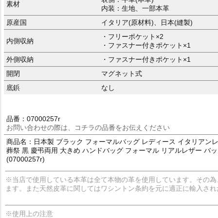
素材
内装：生地、一部本革
原産国
イタリア(原材料)、日本(縫製)
・フリーポケット×2
内側収納
・ファスナー付きポケット×1
外側収納
・ファスナー付きポケット×1
開閉
マグネット式
底鋲
なし
品番：07000257r
お問い合わせの際は、コチラの品番をお伝えください
商品名：日本製 ブラック フォーマルバッグ レディース イタリアンレザー
葬祭 黒 慶弔両用 大きめ ハンドバッグ フォーマル リアルレザー バッグ
(07000257r)
※当店で使用している本革は全て本物の革を使用しています。その為
ます。また天然皮革に関してはワシントン条約を元に適正に輸入され
※使用上の注意